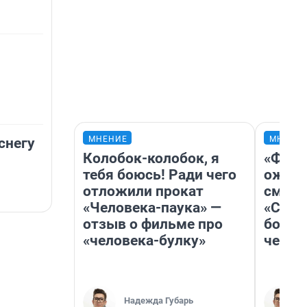
МНЕНИЕ
МНЕНИ
снегу
Колобок-колобок, я
«Фина
тебя боюсь! Ради чего
ожида
отложили прокат
смотр
«Человека-паука» —
«Стар
отзыв о фильме про
больш
«человека-булку»
честн
Надежда Губарь