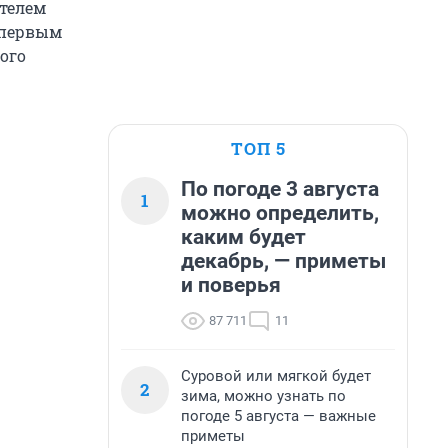
телем
 первым
ого
ТОП 5
По погоде 3 августа
1
можно определить,
каким будет
декабрь, — приметы
и поверья
87 711
11
Суровой или мягкой будет
2
зима, можно узнать по
погоде 5 августа — важные
приметы