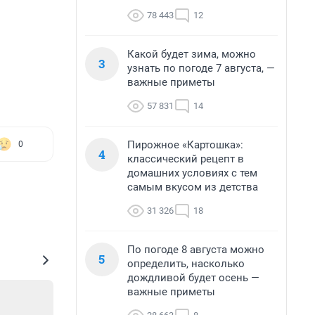
78 443
12
Какой будет зима, можно
3
узнать по погоде 7 августа, —
важные приметы
57 831
14
Пирожное «Картошка»:
0
4
классический рецепт в
домашних условиях с тем
самым вкусом из детства
31 326
18
По погоде 8 августа можно
5
определить, насколько
дождливой будет осень —
важные приметы