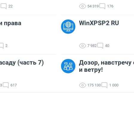
22
54 319
176
и права
WinXPSP2 RU
2
7 982
40
асаду (часть 7)
Дозор, навстречу 
и ветру!
13
617
175 130
1 000