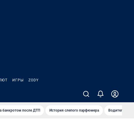
ЛЮТ
ИГРЫ
ZODY
а банкротом после ДТП
История слепого парфюмера
Водители пер