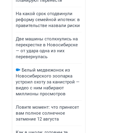
планируют перенести
На какой срок отодвинули
реформу семейной ипотеки: в
правительстве назвали риски
Две машины столкнулись на
перекрестке в Новосибирске
— от удара одна из них
перевернулась
Белый медвежонок из
Новосибирского зоопарка
устроил охоту за канистрой —
видео с ним набирают
миллионы просмотров
Ловите момент: что принесет
вам полное солнечное
затмение 12 августа
Как в школе: готовим те