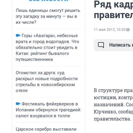
Ряд кад
Лишь единицы смогут решить
правите
эту загадку за минуту — вы в
их числе?
11 мая 2012, 10:20
Горы «Аватара», небесные
врата и город водопадов. Что
Написать
обязательно стоит увидеть в
Китае: рейтинг бывалого
путешественника
Отомстил за друга: суд
раскрыл новые подробности
стрельбы в новосибирском
В структуре пр
отеле
юстиции, контр
Фестиваль фейерверков в
назначений. Со
Испании обернулся трагедией:
Юрченко, сообщ
салют взорвался в толпе
правительства.
Царское серебро выставили