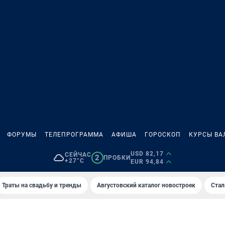
ФОРУМЫ
ТЕЛЕПРОГРАММА
АФИША
ГОРОСКОП
КУРСЫ ВА
USD 82,17
СЕЙЧАС
2
ПРОБКИ
+27°C
EUR 94,84
Траты на свадьбу и тренды
Августовский каталог новостроек
Стал