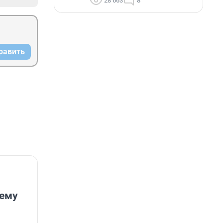
28 663
8
равить
лему