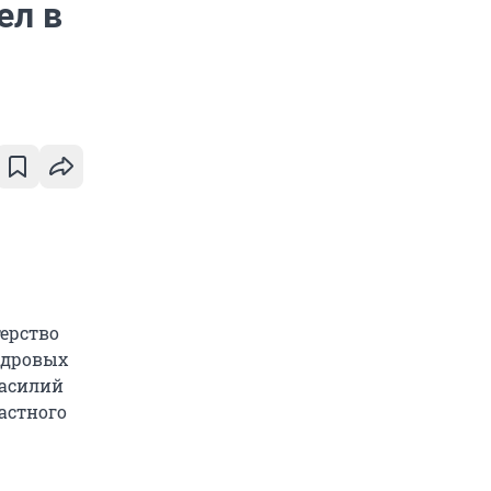
ел в
ерство
адровых
Василий
астного