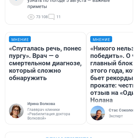
узнать по погоде 5 августа — важные
приметы
73 108
11
МНЕНИЕ
МНЕНИЕ
«Спуталась речь, понес
«Никого нельз
пургу». Врач — о
победить». О ч
смертельном диагнозе,
главный блокб
который сложно
этого года, ко
обнаружить
бьет рекорды 
прокате: честн
отзыв на «Оди
Нолана
Ирина Волкова
Главврач клиники
Стас Соколов
«Реабилитация доктора
Эксперт
Волковой»