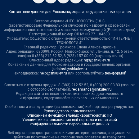
Контактные данные для Роскомнадзора и государственных органов
Сетевое издание «НГС.НОВОСТИ» (18+)
Зарегистрировано Федеральной службой по надзору в сфере связи,
информационных технологий и массовых коммуникаций (Роскомнадзор)
Регистрационный номер ЭЛ № ФС 77— 84683
Учредитель: Общество с ограниченной ответственностью "ИНТЕРНЕТ
ТЕХНОЛОГИИ"
Главный редактор: Громкова Елена Александровна
Адрес редакции: 630099, Россия, Новосибирск, ул. Ленина, д. 12, 6 этаж,
телефон 8 (383) 212-52-52, 8 (923) 157-00-00 (круглосуточно)
Электронный адрес редакции:
ngs@shkulev.ru
Контактные данные для Роскомнадзора и государственных органов:
juristnsk@shkulev.ru
Техподдержка:
help@shkulev.ru
или воспользуйтесь
веб-формой
Связаться с отделом продаж: 8 (383) 212-52-52, 8 (800) 200-03-83 (звонок
с сотового бесплатный),
reklamangs@shkulev.ru
Редакция сайта не несет ответственности за достоверность
информации, содержащейся в рекламных объявлениях.
Особенности эксплуатации (использования) веб-портала регулируются:
Руководством пользователя
Описанием функциональных характеристик ПО
Условиями использования веб-портала и политикой
конфиденциальности персональных данных
Веб-портал распространяется в виде интернет-сервиса, специальные
действия по установке на стороне пользователя не требуются