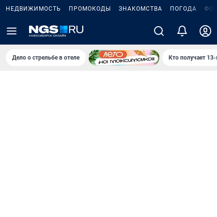
НЕДВИЖИМОСТЬ
ПРОМОКОДЫ
ЗНАКОМСТВА
ПОГОДА
ФО
Дело о стрельбе в отеле
Кто получает 13-