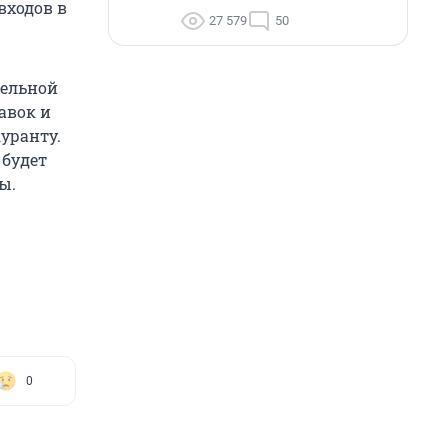
входов в
27 579
50
дельной
авок и
уранту.
 будет
ы.
0