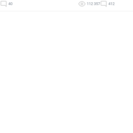
40
112 357
412