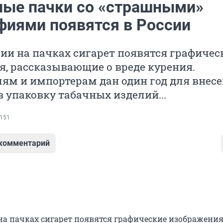
ные пачки со «страшными»
фиями появятся в России
сии на пачках сигарет появятся графичес
, рассказывающие о вреде курения.
ям и импортерам дан один год для внес
 упаковку табачных изделий...
151
 комментарий
 на пачках сигарет появятся графические изображения