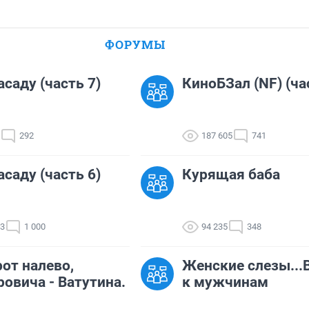
ФОРУМЫ
асаду (часть 7)
КиноБЗал (NF) (ча
292
187 605
741
асаду (часть 6)
Курящая баба
03
1 000
94 235
348
от налево,
Женские слезы...
овича - Ватутина.
к мужчинам