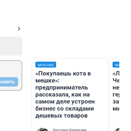
МНЕНИЕ
МНЕНИ
«Покупаешь кота в
«Люди
мешке»:
Чем п
равить
предприниматель
непон
рассказала, как на
герои
самом деле устроен
застр
бизнес со складами
мисти
дешевых товаров
Наталья Шорохова