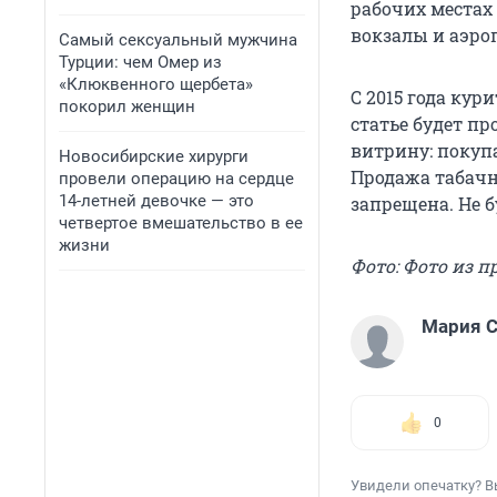
рабочих местах 
вокзалы и аэро
Самый сексуальный мужчина
Турции: чем Омер из
«Клюквенного щербета»
С 2015 года кур
покорил женщин
статье будет пр
витрину: покуп
Новосибирские хирурги
Продажа табачн
провели операцию на сердце
14-летней девочке — это
запрещена. Не б
четвертое вмешательство в ее
жизни
Фото: Фото из 
Мария С
0
Увидели опечатку? В