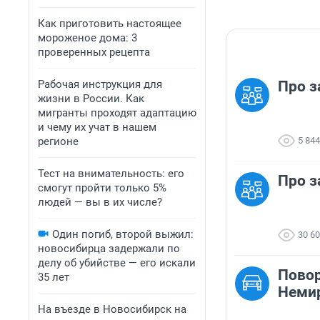
Как приготовить настоящее
мороженое дома: 3
проверенных рецепта
Рабочая инструкция для
Про з
жизни в России. Как
мигранты проходят адаптацию
и чему их учат в нашем
регионе
5 844
Тест на внимательность: его
Про з
смогут пройти только 5%
людей — вы в их числе?
Один погиб, второй выжил:
30 6
новосибирца задержали по
делу об убийстве — его искали
Повор
35 лет
Немир
На въезде в Новосибирск на