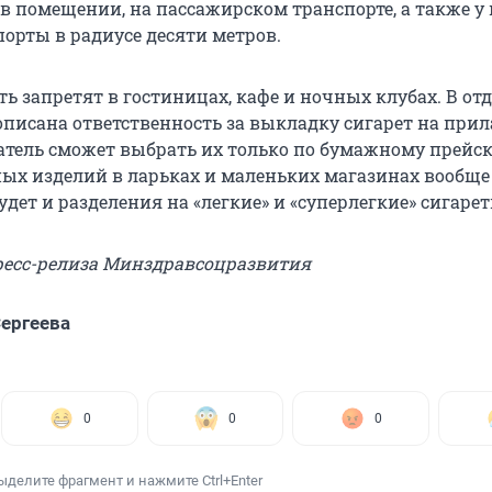
в помещении, на пассажирском транспорте, а также у 
порты в радиусе десяти метров.
ить запретят в гостиницах, кафе и ночных клубах. В от
описана ответственность за выкладку сигарет на прил
атель сможет выбрать их только по бумажному прейск
ых изделий в ларьках и маленьких магазинах вообще
удет и разделения на «легкие» и «суперлегкие» сигарет
пресс-релиза Минздравсоцразвития
ергеева
0
0
0
ыделите фрагмент и нажмите Ctrl+Enter