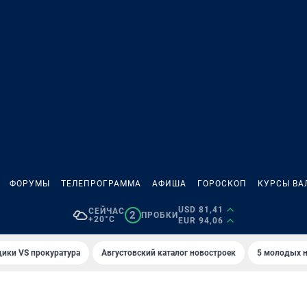
ФОРУМЫ
ТЕЛЕПРОГРАММА
АФИША
ГОРОСКОП
КУРСЫ ВА
USD 81,41
СЕЙЧАС
2
ПРОБКИ
+20°C
EUR 94,06
ики VS прокуратура
Августовский каталог новостроек
5 молодых н