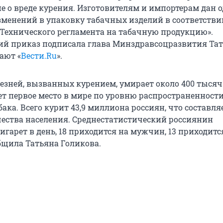
 о вреде курения. Изготовителям и импортерам дан о
зменений в упаковку табачных изделий в соответстви
Технического регламента на табачную продукцию».
й приказ подписала глава Минздравсоцразвития Та
ают «
Вести.Ru
».
лезней, вызванных курением, умирает около 400 тысяч
ет первое место в мире по уровню распространенност
ака. Всего курит 43,9 миллиона россиян, что составляе
чества населения. Среднестатистический россиянин
игарет в день, 18 приходится на мужчин, 13 приходитс
бщила Татьяна Голикова.