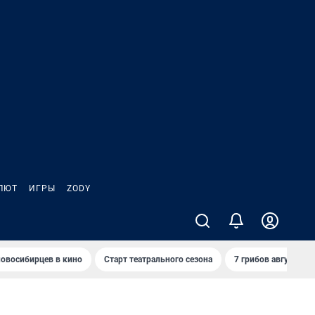
ЛЮТ
ИГРЫ
ZODY
овосибирцев в кино
Старт театрального сезона
7 грибов августа