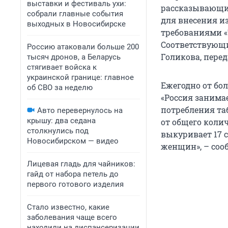
выставки и фестиваль ухи:
рассказывающие
собрали главные события
для внесения и
выходных в Новосибирске
требованиями «
Соответствующи
Россию атаковали больше 200
Голикова, перед
тысяч дронов, а Беларусь
стягивает войска к
украинской границе: главное
Ежегодно от бо
об СВО за неделю
«Россия занима
потребления таб
Авто перевернулось на
крышу: два седана
от общего коли
столкнулись под
выкуривает 17 с
Новосибирском — видео
женщин», – соо
Лицевая гладь для чайников:
гайд от набора петель до
первого готового изделия
Стало известно, какие
заболевания чаще всего
находили на диспансеризации