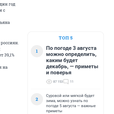
дин год
и с
тьяна
ТОП 5
 россиян.
По погоде 3 августа
и
1
можно определить,
т 39,1%
каким будет
декабрь, — приметы
я на
и поверья
87 153
11
Суровой или мягкой будет
2
зима, можно узнать по
погоде 5 августа — важные
приметы