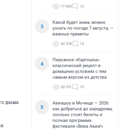
77 830
12
Какой будет зима, можно
3
узнать по погоде 7 августа, —
важные приметы
42 378
13
Пирожное «Картошка»:
4
классический рецепт в
домашних условиях с тем
самым вкусом из детства
30 701
15
го дыма.
Авиашоу в Мочище — 2026:
5
как добраться до аэродрома,
сколько стоят билеты и
полная программа
на
фестиваля «Вива Авиа!»