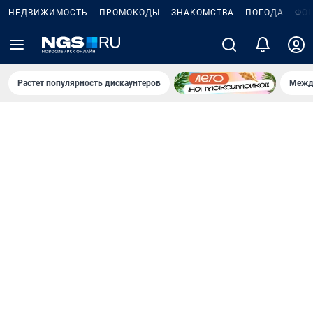
НЕДВИЖИМОСТЬ
ПРОМОКОДЫ
ЗНАКОМСТВА
ПОГОДА
ФО
Растет популярность дискаунтеров
Межд