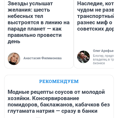
Звезды услышат
Наследие, кото
желания: шесть
чудом не разва
небесных тел
транспортный 
выстроятся в линию на
разнес миф о 
параде планет — как
советских доро
правильно провести
день
Олег Арефьев
Блогер, предпри
Анастасия Филимонова
владелец в тра
бизнесе
РЕКОМЕНДУЕМ
Модные рецепты соусов от молодой
хозяйки. Консервирование
помидоров, баклажанов, кабачков без
глутамата натрия — сразу в банки