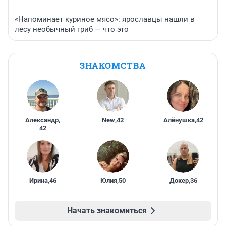
«Напоминает куриное мясо»: ярославцы нашли в
лесу необычный гриб — что это
ЗНАКОМСТВА
Александр
,
New
,
42
Алёнушка
,
42
42
Ирина
,
46
Юлия
,
50
Докер
,
36
Начать знакомиться