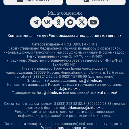
Мы в соцсетях
Контактные данные для Роскомнадзора и государственных органов
Сетевое издание «НГС.НОВОСТИ» (18+)
Зарегистрировано Федеральной службой по надзору в сфере связи,
информационных технологий и массовых коммуникаций (Роскомнадзор)
Регистрационный номер ЭЛ № ФС 77— 84683
Учредитель: Общество с ограниченной ответственностью "ИНТЕРНЕТ
ТЕХНОЛОГИИ"
Главный редактор: Громкова Елена Александровна
Адрес редакции: 630099, Россия, Новосибирск, ул. Ленина, д. 12, 6 этаж,
телефон 8 (383) 212-52-52, 8 (923) 157-00-00 (круглосуточно)
Электронный адрес редакции:
ngs@shkulev.ru
Контактные данные для Роскомнадзора и государственных органов:
juristnsk@shkulev.ru
Техподдержка:
help@shkulev.ru
или воспользуйтесь
веб-формой
Связаться с отделом продаж: 8 (383) 212-52-52, 8 (800) 200-03-83 (звонок
с сотового бесплатный),
reklamangs@shkulev.ru
Редакция сайта не несет ответственности за достоверность
информации, содержащейся в рекламных объявлениях.
Особенности эксплуатации (использования) веб-портала регулируются:
Руководством пользователя