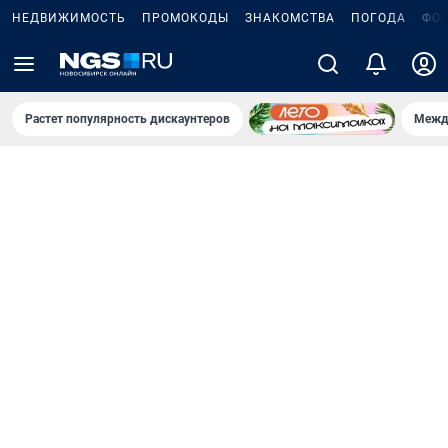
НЕДВИЖИМОСТЬ
ПРОМОКОДЫ
ЗНАКОМСТВА
ПОГОДА
ФО
Растет популярность дискаунтеров
Межд