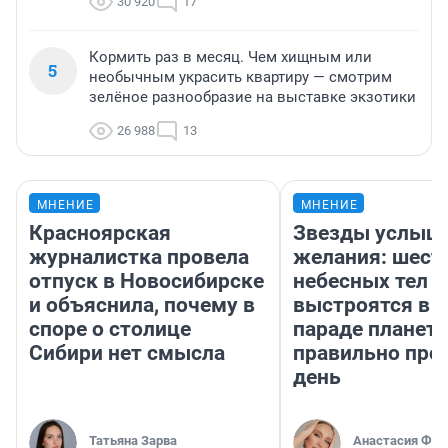
30 920
17
Кормить раз в месяц. Чем хищным или
5
необычным украсить квартиру — смотрим
зелёное разнообразие на выставке экзотики
26 988
13
МНЕНИЕ
МНЕНИЕ
Красноярская
Звезды услыш
журналистка провела
желания: шест
отпуск в Новосибирске
небесных тел
и объяснила, почему в
выстроятся в 
споре о столице
параде планет 
Сибири нет смысла
правильно про
день
Татьяна Зарва
Анастасия Фил