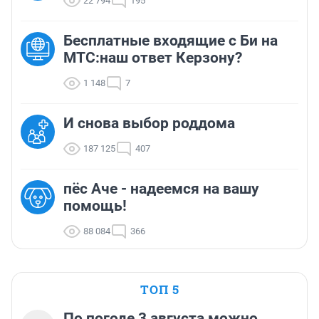
22 794
195
Бесплатные входящие с Би на
МТС:наш ответ Керзону?
1 148
7
И снова выбор роддома
187 125
407
пёс Аче - надеемся на вашу
помощь!
88 084
366
ТОП 5
По погоде 3 августа можно