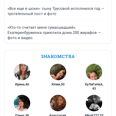
«Все еще в шоке»: сыну Трусовой исполнился год —
трогательный пост и фото
«Кто-то считает меня сумасшедшей».
Екатеринбурженка приютила дома 200 жирафов —
фото и видео
ЗНАКОМСТВА
Ирина
,
46
Юлия
,
50
ХуЛиГаНкА
,
43
Елена
,
38
Анастасия
,
Mirak777
,
25