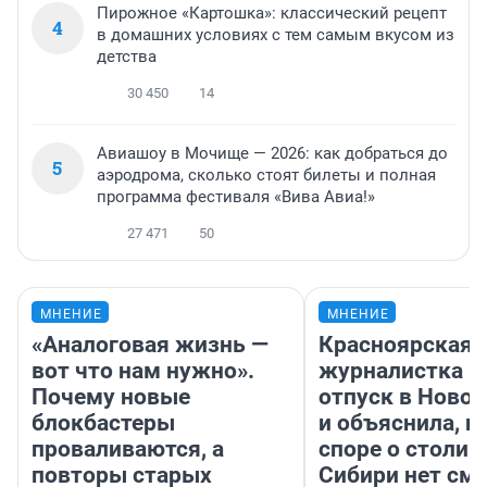
Пирожное «Картошка»: классический рецепт
4
в домашних условиях с тем самым вкусом из
детства
30 450
14
Авиашоу в Мочище — 2026: как добраться до
5
аэродрома, сколько стоят билеты и полная
программа фестиваля «Вива Авиа!»
27 471
50
МНЕНИЕ
МНЕНИЕ
«Аналоговая жизнь —
Красноярская
вот что нам нужно».
журналистка п
Почему новые
отпуск в Ново
блокбастеры
и объяснила, п
проваливаются, а
споре о столиц
повторы старых
Сибири нет см