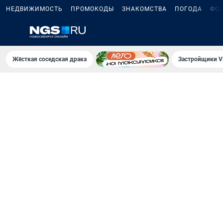
НЕДВИЖИМОСТЬ
ПРОМОКОДЫ
ЗНАКОМСТВА
ПОГОДА
ФО
Жёсткая соседская драка
Застройщики V