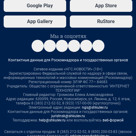
Google Play
App Store
App Gallery
RuStore
Мы в соцсетях
Контактные данные для Роскомнадзора и государственных органов
Сетевое издание «НГС.НОВОСТИ» (18+)
Зарегистрировано Федеральной службой по надзору в сфере связи,
информационных технологий и массовых коммуникаций (Роскомнадзор)
Регистрационный номер ЭЛ № ФС 77— 84683
Учредитель: Общество с ограниченной ответственностью "ИНТЕРНЕТ
ТЕХНОЛОГИИ"
Главный редактор: Громкова Елена Александровна
Адрес редакции: 630099, Россия, Новосибирск, ул. Ленина, д. 12, 6 этаж,
телефон 8 (383) 212-52-52, 8 (923) 157-00-00 (круглосуточно)
Электронный адрес редакции:
ngs@shkulev.ru
Контактные данные для Роскомнадзора и государственных органов:
juristnsk@shkulev.ru
Техподдержка:
help@shkulev.ru
или воспользуйтесь
веб-формой
Связаться с отделом продаж: 8 (383) 212-52-52, 8 (800) 200-03-83 (звонок