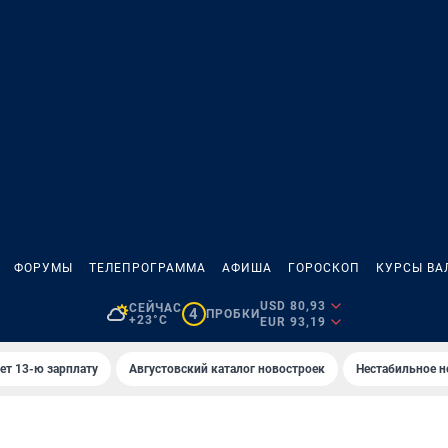
ФОРУМЫ
ТЕЛЕПРОГРАММА
АФИША
ГОРОСКОП
КУРСЫ ВА
USD 80,93
СЕЙЧАС
4
ПРОБКИ
+23°C
EUR 93,19
ет 13-ю зарплату
Августовский каталог новостроек
Нестабильное н