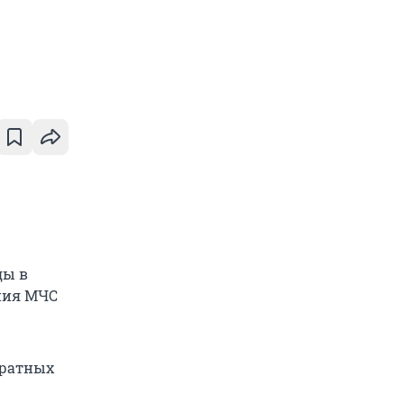
ды в
ения МЧС
дратных