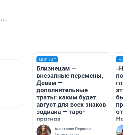
...
МНЕНИЕ
МНЕНИ
Близнецам —
«Нико
внезапные перемены,
побед
Девам —
главн
дополнительные
этого
траты: каким будет
бьет 
август для всех знаков
прока
зодиака — таро-
отзыв
прогноз
Нолан
Анастасия Першина
Автор мнения