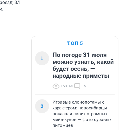
оезд, 3/1
и.
ТОП 5
По погоде 31 июля
1
можно узнать, какой
будет осень, —
народные приметы
158 091
15
Игривые слонопотамы с
2
характером: новосибирцы
показали своих огромных
мейн-кунов — фото суровых
питомцев