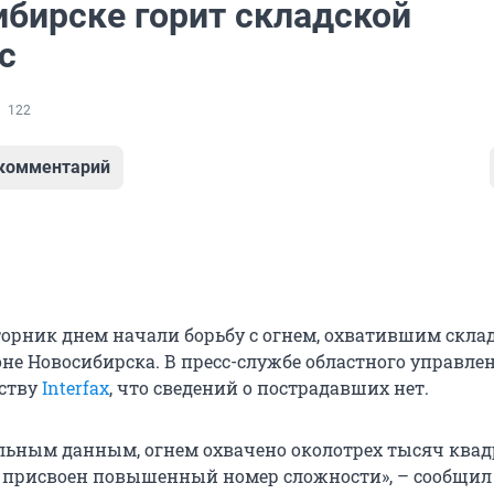
ибирске горит складской
с
122
 комментарий
орник днем начали борьбу с огнем, охватившим скла
не Новосибирска. В пресс-службе областного управл
тству
Interfax
, что сведений о пострадавших нет.
льным данным, огнем охвачено околотрех тысяч ква
 присвоен повышенный номер сложности», – сообщил