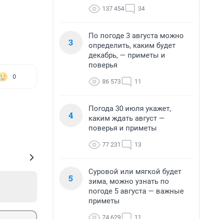
137 454
34
По погоде 3 августа можно
3
определить, каким будет
декабрь, — приметы и
поверья
0
86 573
11
Погода 30 июля укажет,
4
каким ждать август —
поверья и приметы
77 231
13
Суровой или мягкой будет
5
зима, можно узнать по
погоде 5 августа — важные
приметы
74 629
11