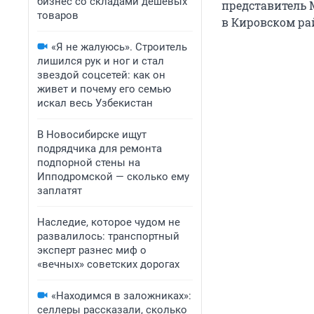
бизнес со складами дешевых
представитель М
товаров
в Кировском ра
«Я не жалуюсь». Строитель
лишился рук и ног и стал
звездой соцсетей: как он
живет и почему его семью
искал весь Узбекистан
В Новосибирске ищут
подрядчика для ремонта
подпорной стены на
Ипподромской — сколько ему
заплатят
Наследие, которое чудом не
развалилось: транспортный
эксперт разнес миф о
«вечных» советских дорогах
«Находимся в заложниках»:
селлеры рассказали, сколько