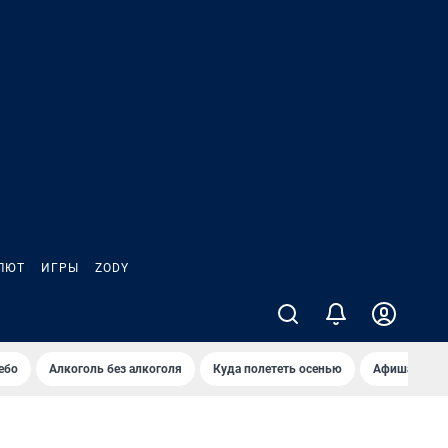
ЛЮТ
ИГРЫ
ZODY
ебо
Алкоголь без алкоголя
Куда полететь осенью
Афиша на ав