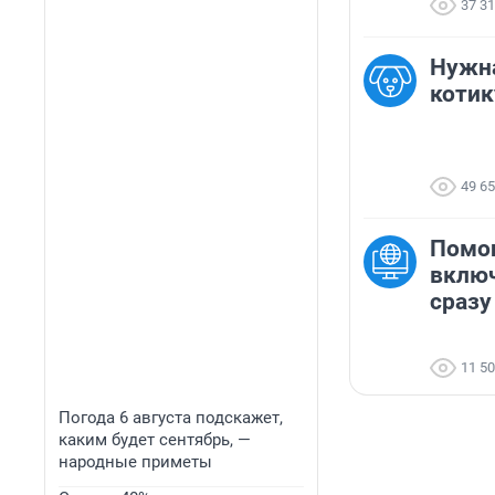
37 3
Нужн
котик
49 6
Помог
включ
сразу
11 5
Погода 6 августа подскажет,
каким будет сентябрь, —
народные приметы