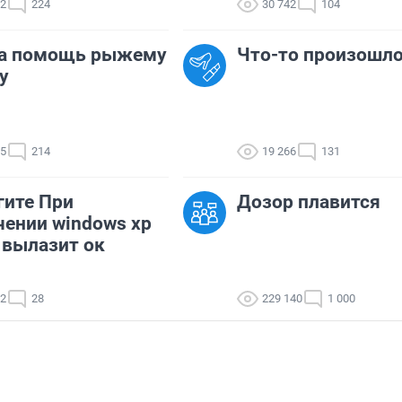
12
224
30 742
104
а помощь рыжему
Что-то произошло.
у
55
214
19 266
131
ите При
Дозор плавится
ении windows xp
 вылазит ок
02
28
229 140
1 000