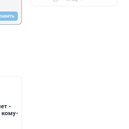
равить
ет -
 кому-