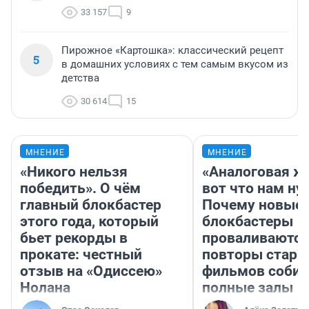
33 157
9
Пирожное «Картошка»: классический рецепт
5
в домашних условиях с тем самым вкусом из
детства
30 614
15
МНЕНИЕ
МНЕНИЕ
«Никого нельзя
«Аналоговая ж
победить». О чём
вот что нам ну
главный блокбастер
Почему новые
этого года, который
блокбастеры
бьет рекорды в
проваливаются,
прокате: честный
повторы стары
отзыв на «Одиссею»
фильмов соби
Нолана
полные залы