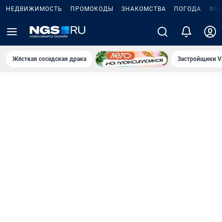
НЕДВИЖИМОСТЬ
ПРОМОКОДЫ
ЗНАКОМСТВА
ПОГОДА
ФО
Жёсткая соседская драка
Застройщики V