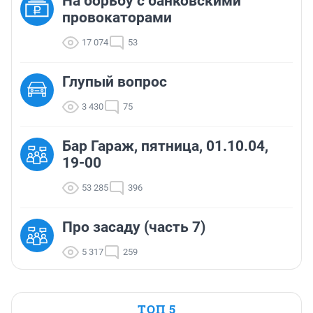
На борьбу с банковскими
провокаторами
17 074
53
Глупый вопрос
3 430
75
Бар Гараж, пятница, 01.10.04,
19-00
53 285
396
Про засаду (часть 7)
5 317
259
ТОП 5