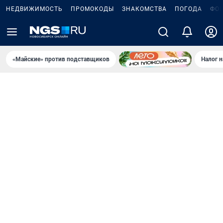
НЕДВИЖИМОСТЬ
ПРОМОКОДЫ
ЗНАКОМСТВА
ПОГОДА
ФО
«Майские» против подставщиков
Налог 