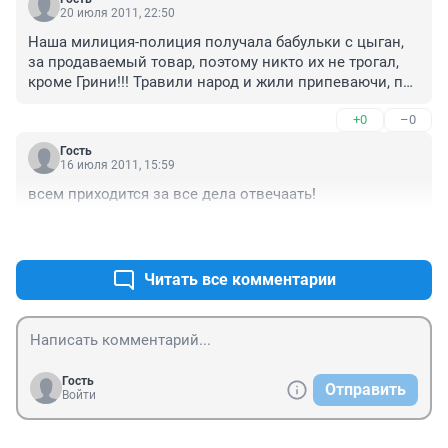
20 июля 2011, 22:50
Наша милиция-полиция получала бабульки с цыган, 
за продаваемый товар, поэтому никто их не трогал, 
кроме Грини!!! Травили народ и жили припеваючи, по 
городу невозможно было пройти!!!((((((( Пожили 
+0
–0
несколько лет без них, теперь опять 
возвращаются((((((((
Гость
16 июля 2011, 15:59
всем приходится за все дела отвечаать!
+0
–0
Читать все комментарии
Гость
Отправить
Войти