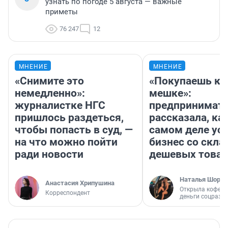
узнать по погоде 5 августа — важные
приметы
76 247
12
МНЕНИЕ
МНЕНИЕ
«Снимите это
«Покупаешь ко
немедленно»:
мешке»:
журналистке НГС
предпринимат
пришлось раздеться,
рассказала, как
чтобы попасть в суд, —
самом деле ус
на что можно пойти
бизнес со скл
ради новости
дешевых това
Наталья Шорох
Анастасия Хрипушина
Открыла кофейн
Корреспондент
деньги соцразв