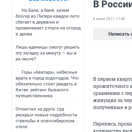
В Росси
Не Бали, а баня: зачем
блогер из Питера каждое лето
4 июля 2011, 17:48
сбегает в деревню и
променивает отпуск на огород
и дрова
Написать
Лишь единицы смогут решить
эту загадку за минуту — вы в
их числе?
Горы «Аватара», небесные
врата и город водопадов. Что
В первом кварт
обязательно стоит увидеть в
прожиточного м
Китае: рейтинг бывалого
сравнению с пе
путешественника
живущих за чер
полученные в р
Отомстил за друга: суд
раскрыл новые подробности
стрельбы в новосибирском
Перепись, прош
отеле
количества люд