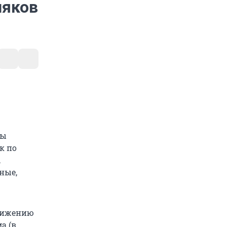
няков
ны
к по
,
ные,
снижению
а (в