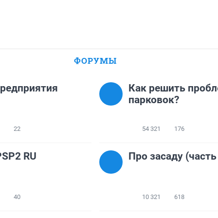
ФОРУМЫ
предприятия
Как решить проб
парковок?
22
54 321
176
PSP2 RU
Про засаду (часть
40
10 321
618