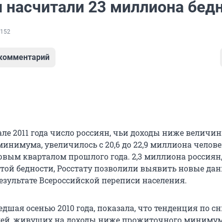
и насчитали 23 миллиона бед
152
 комментарий
але 2011 года число россиян, чьи доходы ниже величи
инимума, увеличилось с 20,6 до 22,9 миллиона челове
рвым кварталом прошлого года. 2,3 миллиона россиян
той бедности, Росстату позволили выявить новые дан
езультате Всероссийской переписи населения.
едшая осенью 2010 года, показала, что тенденция по 
ей, живущих на доходы ниже прожиточного минимум