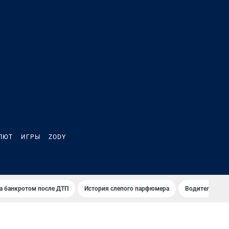
ЛЮТ
ИГРЫ
ZODY
а банкротом после ДТП
История слепого парфюмера
Водители пер