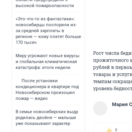
высокой пожароопасности
«Это что-то из фантастики»:
новосибирцы поспорили из-
за средней зарплаты в
регионе — кому платят больше
170 тысяч
Рост числа бед
Миру угрожают новые вирусы
прожиточного ми
и глобальная климатическая
рублей в первом
катастрофа: итоги недели
товары и услуг
После установки
темпам сокращен
кондиционера в квартире под
уровень бедности
Новосибирском произошел
пожар — видео
Мария С
В семье новосибирских выдр
родилась двойня — малыши
уже показывают характер
0