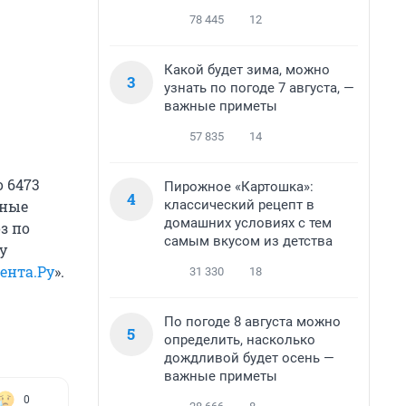
78 445
12
Какой будет зима, можно
3
узнать по погоде 7 августа, —
важные приметы
57 835
14
о 6473
Пирожное «Картошка»:
4
классический рецепт в
нные
домашних условиях с тем
з по
самым вкусом из детства
у
ента.Ру
».
31 330
18
По погоде 8 августа можно
5
определить, насколько
дождливой будет осень —
важные приметы
0