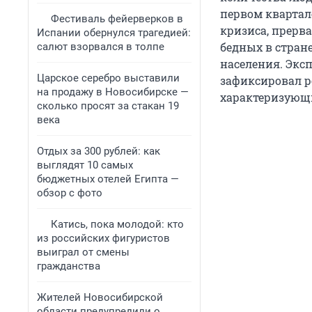
первом квартале
Фестиваль фейерверков в
кризиса, прерва
Испании обернулся трагедией:
бедных в стран
салют взорвался в толпе
населения. Экс
Царское серебро выставили
зафиксировал р
на продажу в Новосибирске —
характеризующи
сколько просят за стакан 19
века
Отдых за 300 рублей: как
выглядят 10 самых
бюджетных отелей Египта —
обзор с фото
Катись, пока молодой: кто
из российских фигуристов
выиграл от смены
гражданства
Жителей Новосибирской
области предупредили о