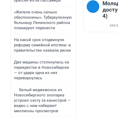
Братске из-за пассажира
Молод
досту
«Жители очень сильно
4)
обеспокоены». Туберкулезную
больницу Ленинского района
654 
планируют перенести
На какой срок отодвинули
реформу семейной ипотеки: в
правительстве назвали риски
Две машины столкнулись на
перекрестке в Новосибирске
— от удара одна из них
перевернулась
Белый медвежонок из
Новосибирского зоопарка
устроил охоту за канистрой —
видео с ним набирают
миллионы просмотров