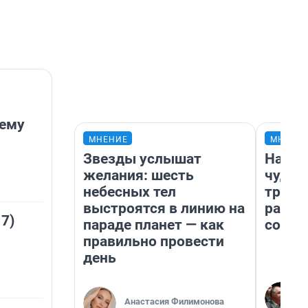
лему
МНЕНИЕ
МНЕНИ
Звезды услышат
Насле
желания: шесть
чудом
небесных тел
транс
выстроятся в линию на
разне
 7)
параде планет — как
совет
правильно провести
день
Анастасия Филимонова