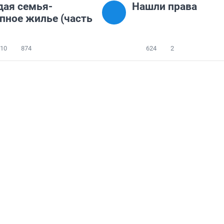
ая семья-
Нашли права
пное жилье (часть
610
874
624
2