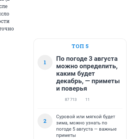
сле
исло
ости
 точно
ТОП 5
По погоде 3 августа
1
можно определить,
каким будет
декабрь, — приметы
и поверья
87 713
11
Суровой или мягкой будет
2
зима, можно узнать по
погоде 5 августа — важные
приметы