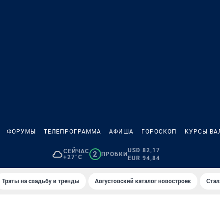
ФОРУМЫ
ТЕЛЕПРОГРАММА
АФИША
ГОРОСКОП
КУРСЫ ВА
USD 82,17
СЕЙЧАС
2
ПРОБКИ
+27°C
EUR 94,84
Траты на свадьбу и тренды
Августовский каталог новостроек
Стал