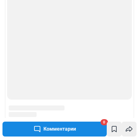
Веб-портал распространяется в виде интернет-сервиса, специальные
действия по установке на стороне пользователя не требуются
Политика использования cookies
Рекомендательные системы
Пользовательское соглашение сервиса «Подписка без баннерной
рекламы»
© ООО «Интернет Технологии»
0
Комментарии