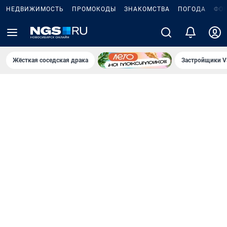
НЕДВИЖИМОСТЬ
ПРОМОКОДЫ
ЗНАКОМСТВА
ПОГОДА
ФО
Жёсткая соседская драка
Застройщики V