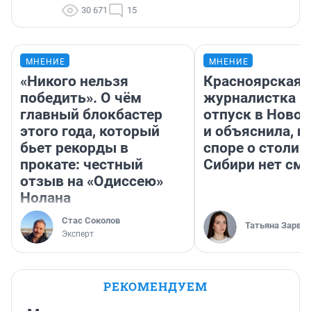
30 671
15
МНЕНИЕ
МНЕНИЕ
«Никого нельзя
Красноярская
победить». О чём
журналистка п
главный блокбастер
отпуск в Ново
этого года, который
и объяснила, п
бьет рекорды в
споре о столиц
прокате: честный
Сибири нет см
отзыв на «Одиссею»
Нолана
Стас Соколов
Татьяна Зарва
Эксперт
РЕКОМЕНДУЕМ