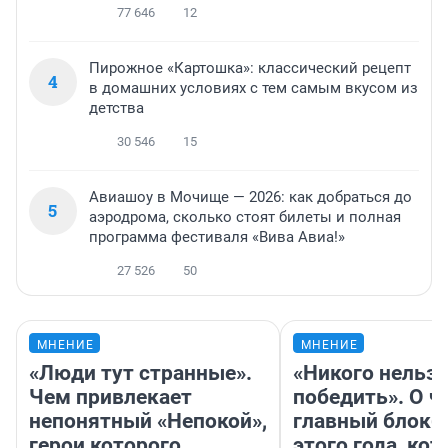
77 646
12
Пирожное «Картошка»: классический рецепт
4
в домашних условиях с тем самым вкусом из
детства
30 546
15
Авиашоу в Мочище — 2026: как добраться до
5
аэродрома, сколько стоят билеты и полная
программа фестиваля «Вива Авиа!»
27 526
50
МНЕНИЕ
МНЕНИЕ
«Люди тут странные».
«Никого нельз
Чем привлекает
победить». О ч
непонятный «Непокой»,
главный блокб
герои которого
этого года, ко