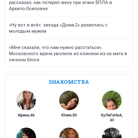
рассказал, как потерял жену при атаке БПЛА в
Архипо-Осиповке
«Ну вот и всё»: звезда «Дома-2» развелась с
молодым мужем
«Мне сказали, что нам нужно расстаться».
Московского врача уволили из клиники из-за мата в
личном блоге
ЗНАКОМСТВА
Ирина
,
46
Юлия
,
50
ХуЛиГаНкА
,
43