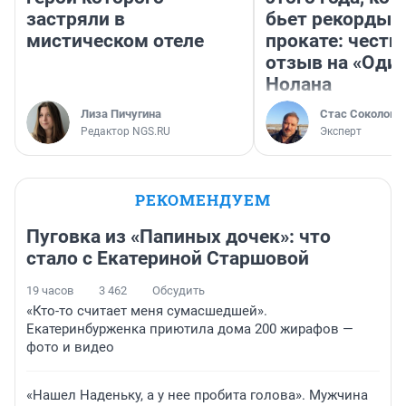
застряли в
бьет рекорды 
мистическом отеле
прокате: честн
отзыв на «Оди
Нолана
Лиза Пичугина
Стас Соколов
Редактор NGS.RU
Эксперт
РЕКОМЕНДУЕМ
Пуговка из «Папиных дочек»: что
стало с Екатериной Старшовой
19 часов
3 462
Обсудить
«Кто-то считает меня сумасшедшей».
Екатеринбурженка приютила дома 200 жирафов —
фото и видео
«Нашел Наденьку, а у нее пробита голова». Мужчина