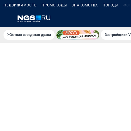
НЕДВИЖИМОСТЬ
ПРОМОКОДЫ
ЗНАКОМСТВА
ПОГОДА
ФО
Жёсткая соседская драка
Застройщики V