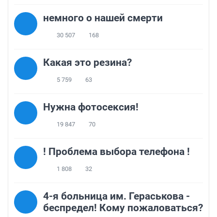
немного о нашей смерти
30 507
168
Какая это резина?
5 759
63
Нужна фотосексия!
19 847
70
! Проблема выбора телефона !
1 808
32
4-я больница им. Гераськова -
беспредел! Кому пожаловаться?