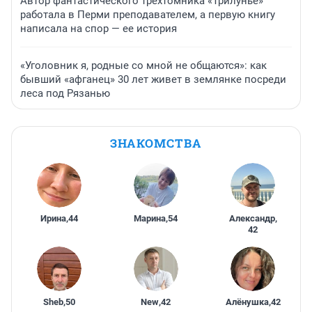
Автор фантастического трехтомника «Трилунье»
работала в Перми преподавателем, а первую книгу
написала на спор — ее история
«Уголовник я, родные со мной не общаются»: как
бывший «афганец» 30 лет живет в землянке посреди
леса под Рязанью
ЗНАКОМСТВА
Ирина
,
44
Марина
,
54
Александр
,
42
Sheb
,
50
New
,
42
Алёнушка
,
42