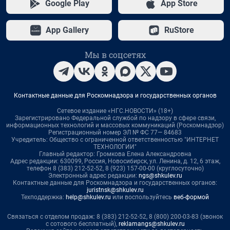
Google Play
App Store
App Gallery
RuStore
Мы в соцсетях
Контактные данные для Роскомнадзора и государственных органов
Сетевое издание «НГС.НОВОСТИ» (18+)
Зарегистрировано Федеральной службой по надзору в сфере связи,
информационных технологий и массовых коммуникаций (Роскомнадзор)
Регистрационный номер ЭЛ № ФС 77— 84683
Учредитель: Общество с ограниченной ответственностью "ИНТЕРНЕТ
ТЕХНОЛОГИИ"
Главный редактор: Громкова Елена Александровна
Адрес редакции: 630099, Россия, Новосибирск, ул. Ленина, д. 12, 6 этаж,
телефон 8 (383) 212-52-52, 8 (923) 157-00-00 (круглосуточно)
Электронный адрес редакции:
ngs@shkulev.ru
Контактные данные для Роскомнадзора и государственных органов:
juristnsk@shkulev.ru
Техподдержка:
help@shkulev.ru
или воспользуйтесь
веб-формой
Связаться с отделом продаж: 8 (383) 212-52-52, 8 (800) 200-03-83 (звонок
с сотового бесплатный),
reklamangs@shkulev.ru