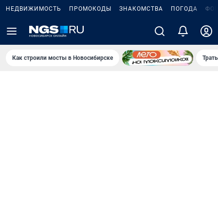
НЕДВИЖИМОСТЬ
ПРОМОКОДЫ
ЗНАКОМСТВА
ПОГОДА
ФО
Как строили мосты в Новосибирске
Траты