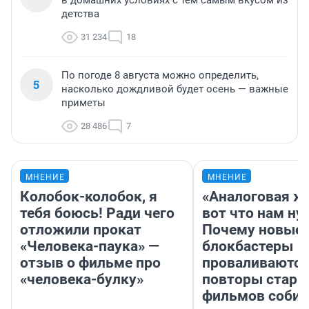
в домашних условиях с тем самым вкусом из
детства
31 234
18
По погоде 8 августа можно определить,
5
насколько дождливой будет осень — важные
приметы
28 486
7
МНЕНИЕ
МНЕНИЕ
Колобок-колобок, я
«Аналоговая ж
тебя боюсь! Ради чего
вот что нам ну
отложили прокат
Почему новые
«Человека-паука» —
блокбастеры
отзыв о фильме про
проваливаются,
«человека-булку»
повторы стары
фильмов соби