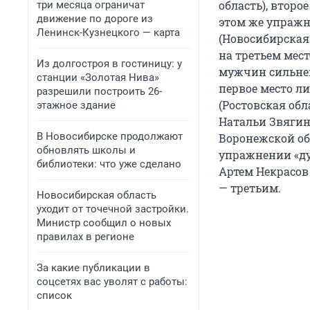
область), второ
три месяца ограничат
движение по дороге из
этом же упражн
Ленинск-Кузнецкого — карта
(Новосибирская 
на третьем мест
Из долгостроя в гостиницу: у
мужчин сильней
станции «Золотая Нива»
первое место л
разрешили построить 26-
(Ростовская об
этажное здание
Натальи Звягинц
В Новосибирске продолжают
Воронежской обл
обновлять школы и
упражнении «ду
библиотеки: что уже сделано
Артем Некрасов 
— третьим.
Новосибирская область
уходит от точечной застройки.
Министр сообщил о новых
правилах в регионе
За какие публикации в
соцсетях вас уволят с работы:
список