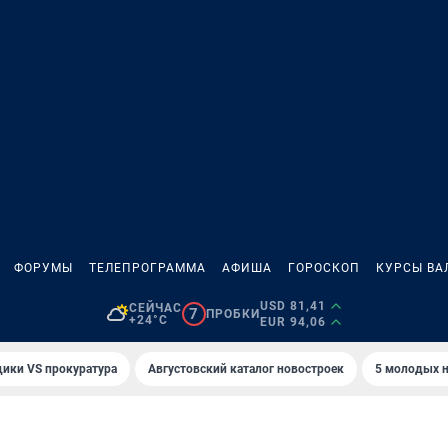
ФОРУМЫ
ТЕЛЕПРОГРАММА
АФИША
ГОРОСКОП
КУРСЫ ВА
USD 81,41
СЕЙЧАС
7
ПРОБКИ
+24°C
EUR 94,06
ики VS прокуратура
Августовский каталог новостроек
5 молодых н