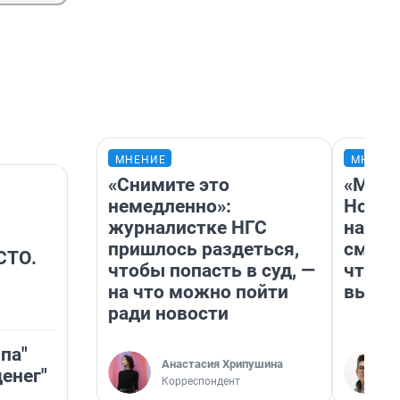
МНЕНИЕ
МНЕНИ
«Снимите это
«Мы в
немедленно»:
Нолан
журналистке НГС
настр
пришлось раздеться,
смотр
СТО.
чтобы попасть в суд, —
чтобы
на что можно пойти
выгля
ради новости
па"
Анастасия Хрипушина
енег"
Корреспондент