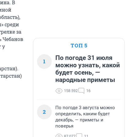
ина. В
иной
бласть),
п» среди
релке за
ь Чебанов
ТОП 5
 у
По погоде 31 июля
1
можно узнать, какой
рстан).
будет осень, —
атарстан)
народные приметы
158 592
16
По погоде 3 августа можно
2
определить, каким будет
декабрь, — приметы и
поверья
87 077
11