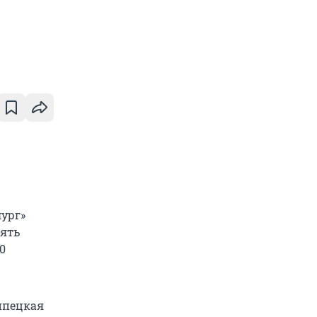
лург»
Пять
0
ипецкая