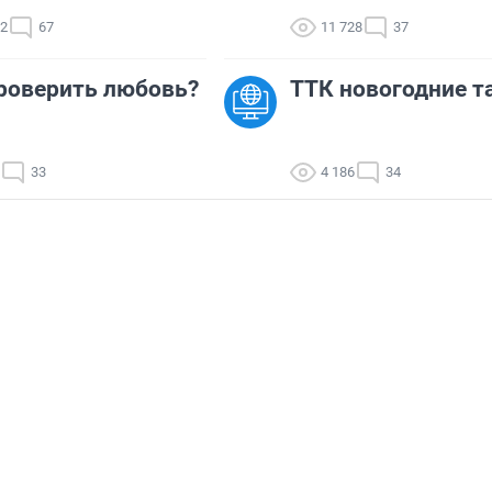
82
67
11 728
37
роверить любовь?
ТТК новогодние 
33
4 186
34