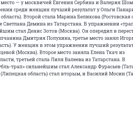
е место — у москвичей Евгения Сербина и Валерия Шом
ении среди женщин лучший результат у Ольги Панар
область). Второй стала Марина Беликова (Ростовская о
е Светлана Демина из Татарстана. В упражнении «тра
шим стал Денис Зотов (Москва). Он опередил в перест
ипчанина Дмитрия Полухина, третье место занял Игор
ласть). У женщин в этом упражнении лучший результат
евой (Москва). Второе место заняла Елена Ткач из
асти, третьей стала Лиля Валеева из Татарстана. В
бль-трап» сильнейшим стал Александр Фурасьев (Тата
(Липецкая область) стал вторым, и Василий Мосин (Т