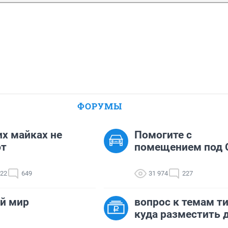
ФОРУМЫ
их майках не
Помогите с
ют
помещением под 
422
649
31 974
227
й мир
вопрос к темам ти
куда разместить д