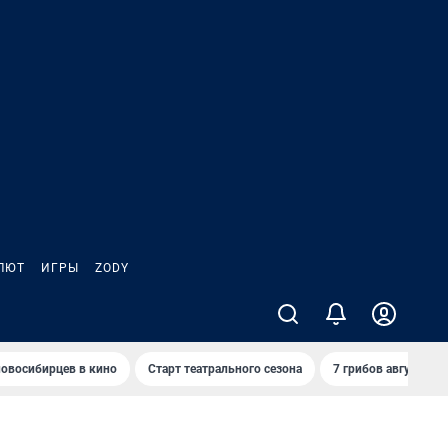
ЛЮТ
ИГРЫ
ZODY
овосибирцев в кино
Старт театрального сезона
7 грибов августа