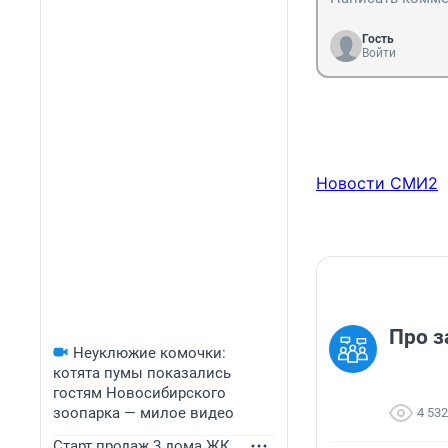
Гость
Войти
Новости СМИ2
Про з
Неуклюжие комочки:
котята пумы показались
гостям Новосибирского
зоопарка — милое видео
4 532
Старт продаж 3 дома ЖК