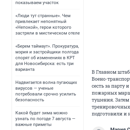
показываем участок
«Люди тут странные». Чем
привлекает непонятный
«Непокой», герои которого
застряли в мистическом отеле
«Берем таймаут». Прокуратура,
мэрия и застройщики полгода
спорят об изменениях в КРТ
для Новосибирска: есть три
варианта
В Главном штаб
Воено-транспор
Надвигается волна пугающих
сесть за парту
вирусов — ученые
пожарных марш
потребовали срочно усилить
тушения. Затем
безопасность
тренировочных 
Какой будет зима можно
подготовили и н
узнать по погоде 7 августа —
важные приметы
Мария С