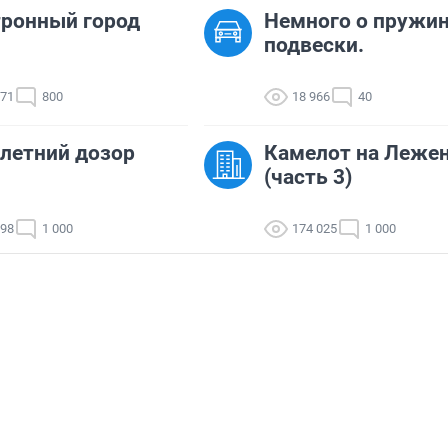
ронный город
Немного о пружи
подвески.
771
800
18 966
40
летний дозор
Камелот на Леже
(часть 3)
298
1 000
174 025
1 000