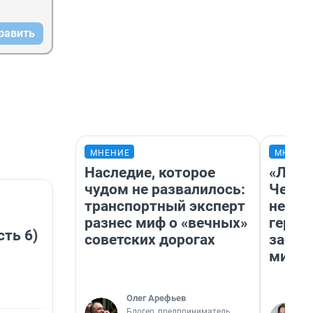
равить
МНЕНИЕ
МНЕНИ
Наследие, которое
«Люди
чудом не развалилось:
Чем п
транспортный эксперт
непон
разнес миф о «вечных»
герои
сть 6)
советских дорогах
застр
мисти
Олег Арефьев
Блогер, предприниматель,