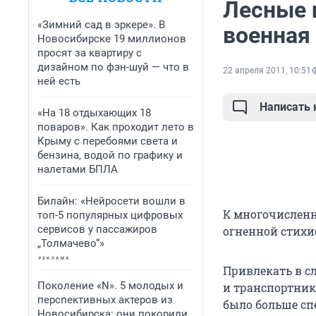
Лесные 
«Зимний сад в эркере». В
военная
Новосибирске 19 миллионов
просят за квартиру с
дизайном по фэн-шуй — что в
22 апреля 2011, 10:51
ней есть
Написать
«На 18 отдыхающих 18
поваров». Как проходит лето в
Крыму с перебоями света и
бензина, водой по графику и
налетами БПЛА
Билайн: «Нейросети вошли в
К многочисленн
топ-5 популярных цифровых
сервисов у пассажиров
огненной стихи
„Толмачево“»
Привлекать в с
Поколение «N». 5 молодых и
и транспортник
перспективных актеров из
было больше сп
Новосибирска: они покорили