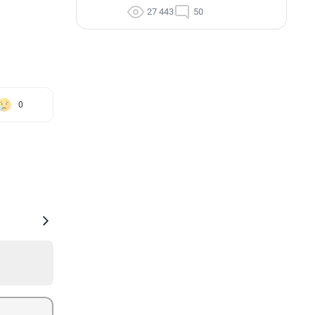
27 443
50
0