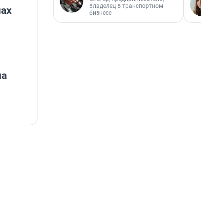
владелец в транспортном
нах
бизнесе
на