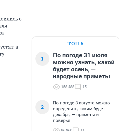
коились о
еля
ка
.
ТОП 5
стят, а
ту
По погоде 31 июля
1
можно узнать, какой
будет осень, —
народные приметы
158 488
15
По погоде 3 августа можно
2
определить, каким будет
декабрь, — приметы и
поверья
86 960
11