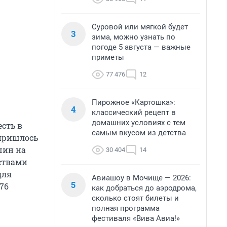
Суровой или мягкой будет
3
зима, можно узнать по
погоде 5 августа — важные
приметы
77 476
12
Пирожное «Картошка»:
4
классический рецепт в
домашних условиях с тем
сть в
самым вкусом из детства
 пришлось
шин на
30 404
14
ствами
для
Авиашоу в Мочище — 2026:
5
76
как добраться до аэродрома,
сколько стоят билеты и
полная программа
фестиваля «Вива Авиа!»