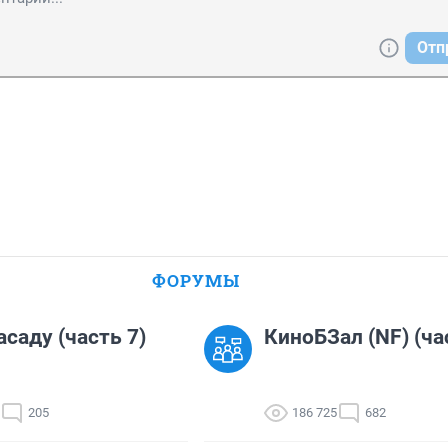
Отп
ФОРУМЫ
асаду (часть 7)
КиноБЗал (NF) (ча
205
186 725
682