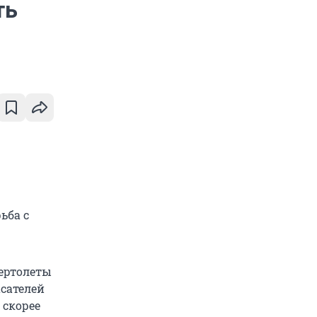
ть
ьба с
ертолеты
асателей
 скорее