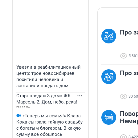
Про з
5 861
Увезли в реабилитационный
Про з
центр: трое новосибирцев
похитили человека и
заставили продать дом
Старт продаж 3 дома ЖК
30 6
Марсель-2. Дом, небо, река!
Повор
«Теперь мы семья!» Клава
Немир
Кока сыграла тайную свадьбу
с богатым блогером. В какую
сумму всё обошлось
3 422