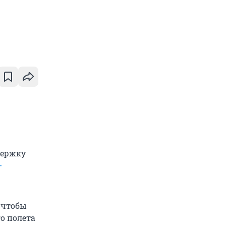
держку
-
, чтобы
о полета