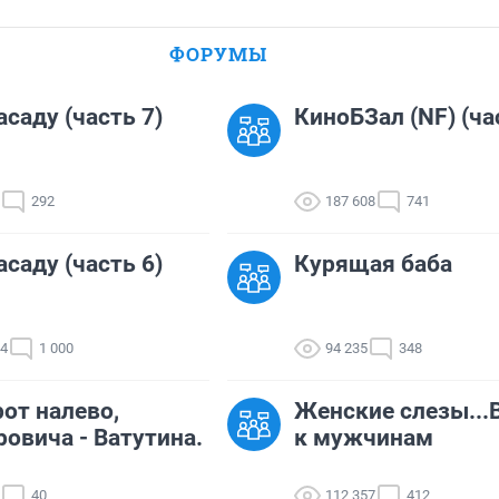
ФОРУМЫ
асаду (часть 7)
КиноБЗал (NF) (ча
292
187 608
741
асаду (часть 6)
Курящая баба
04
1 000
94 235
348
от налево,
Женские слезы...
овича - Ватутина.
к мужчинам
40
112 357
412