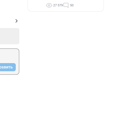
27 579
50
равить