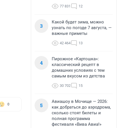
77 831
12
Какой будет зима, можно
3
узнать по погоде 7 августа, —
важные приметы
42 464
13
Пирожное «Картошка»:
4
классический рецепт в
домашних условиях с тем
самым вкусом из детства
30 702
15
Авиашоу в Мочище — 2026:
5
0
как добраться до аэродрома,
сколько стоят билеты и
полная программа
фестиваля «Вива Авиа!»