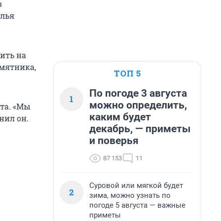
в
Илья
ить на
мятника,
ТОП 5
По погоде 3 августа
1
можно определить,
та. «Мы
каким будет
нил он.
декабрь, — приметы
и поверья
87 153
11
Суровой или мягкой будет
2
зима, можно узнать по
погоде 5 августа — важные
приметы