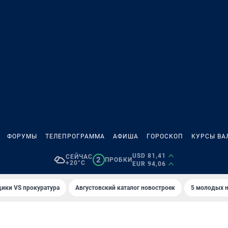
ФОРУМЫ
ТЕЛЕПРОГРАММА
АФИША
ГОРОСКОП
КУРСЫ ВА
USD 81,41
СЕЙЧАС
2
ПРОБКИ
+20°C
EUR 94,06
ики VS прокуратура
Августовский каталог новостроек
5 молодых н