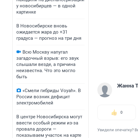
у новосибирцев — в одной
картинке
В Новосибирске вновь
ожидается жара до +31
градуса — прогноз на три дня
Всю Москву напугал
загадочный взрыв: его звук
слышали везде, а причина
неизвестна. Что это могло
быть
Жанна 
«Смели гибриды Voyah». В
России возник дефицит
электромобилей
0
В центре Новосибирска могут
ввести особый режим из-за
провала дороги —
Увидели опечатку? В
показываем участок на карте