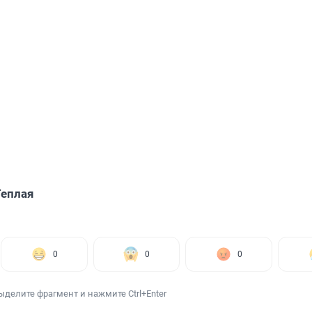
Теплая
0
0
0
ыделите фрагмент и нажмите Ctrl+Enter