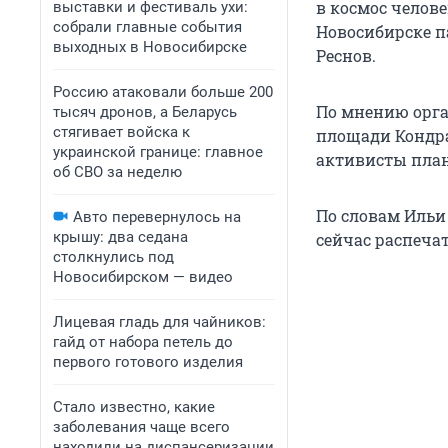
в космос челове
выставки и фестиваль ухи:
собрали главные события
Новосибирске п
выходных в Новосибирске
Реснов.
Россию атаковали больше 200
По мнению орга
тысяч дронов, а Беларусь
стягивает войска к
площади Кондра
украинской границе: главное
активисты план
об СВО за неделю
По словам Ильи
Авто перевернулось на
крышу: два седана
сейчас распеча
столкнулись под
Новосибирском — видео
Лицевая гладь для чайников:
гайд от набора петель до
первого готового изделия
Стало известно, какие
заболевания чаще всего
находили на диспансеризации