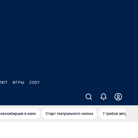
ЛЮТ
ИГРЫ
ZODY
овосибирцев в кино
Старт театрального сезона
7 грибов августа