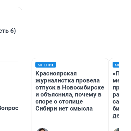
сть 6)
МНЕНИЕ
МНЕНИ
Красноярская
«Поку
журналистка провела
мешке
отпуск в Новосибирске
предп
и объяснила, почему в
расска
споре о столице
самом
Вопрос
Сибири нет смысла
бизне
дешев