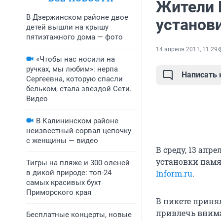
Жители 
В Дзержинском районе двое
установ
детей вышли на крышу
пятиэтажного дома — фото
14 апреля 2011, 11:29
«Чтобы нас носили на
ручках, мы любим»: нерпа
Написать
Сергеевна, которую спасли
бельком, стала звездой Сети.
Видео
В Калининском районе
неизвестный сорвал цепочку
с женщины — видео
В среду, 13 апр
установки памя
Тигры на пляже и 300 оленей
в дикой природе: топ-24
Inform.ru
.
самых красивых бухт
Приморского края
В пикете принял
привлечь внима
Бесплатные концерты, новые