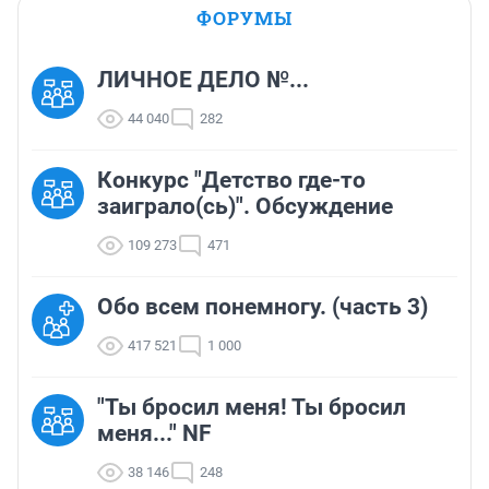
ФОРУМЫ
ЛИЧНОЕ ДЕЛО №...
44 040
282
Конкурс "Детство где-то
заиграло(сь)". Обсуждение
109 273
471
Обо всем понемногу. (часть 3)
417 521
1 000
"Ты бросил меня! Ты бросил
меня..." NF
38 146
248