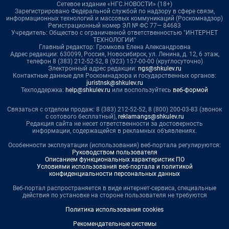
Сетевое издание «НГС.НОВОСТИ» (18+)
Зарегистрировано Федеральной службой по надзору в сфере связи,
информационных технологий и массовых коммуникаций (Роскомнадзор)
Регистрационный номер ЭЛ № ФС 77— 84683
Учредитель: Общество с ограниченной ответственностью "ИНТЕРНЕТ
ТЕХНОЛОГИИ"
Главный редактор: Громкова Елена Александровна
Адрес редакции: 630099, Россия, Новосибирск, ул. Ленина, д. 12, 6 этаж,
телефон 8 (383) 212-52-52, 8 (923) 157-00-00 (круглосуточно)
Электронный адрес редакции:
ngs@shkulev.ru
Контактные данные для Роскомнадзора и государственных органов:
juristnsk@shkulev.ru
Техподдержка:
help@shkulev.ru
или воспользуйтесь
веб-формой
Связаться с отделом продаж: 8 (383) 212-52-52, 8 (800) 200-03-83 (звонок
с сотового бесплатный),
reklamangs@shkulev.ru
Редакция сайта не несет ответственности за достоверность
информации, содержащейся в рекламных объявлениях.
Особенности эксплуатации (использования) веб-портала регулируются:
Руководством пользователя
Описанием функциональных характеристик ПО
Условиями использования веб-портала и политикой
конфиденциальности персональных данных
Веб-портал распространяется в виде интернет-сервиса, специальные
действия по установке на стороне пользователя не требуются
Политика использования cookies
Рекомендательные системы