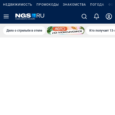
НЕДВИЖИМОСТЬ
ПРОМОКОДЫ
ЗНАКОМСТВА
ПОГОДА
ФО
Дело о стрельбе в отеле
Кто получает 13-