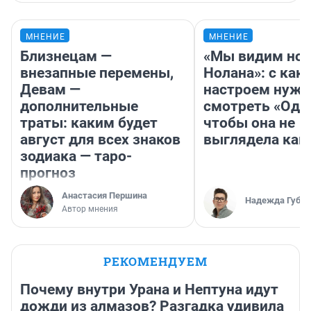
МНЕНИЕ
МНЕНИЕ
Близнецам —
«Мы видим нов
внезапные перемены,
Нолана»: с как
Девам —
настроем нужн
дополнительные
смотреть «Оди
траты: каким будет
чтобы она не
август для всех знаков
выглядела как
зодиака — таро-
прогноз
Анастасия Першина
Надежда Губар
Автор мнения
РЕКОМЕНДУЕМ
Почему внутри Урана и Нептуна идут
дожди из алмазов? Разгадка удивила