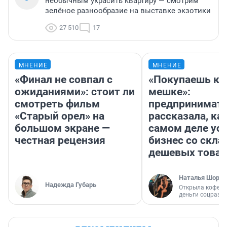
необычным украсить квартиру — смотрим
зелёное разнообразие на выставке экзотики
27 510
17
МНЕНИЕ
МНЕНИЕ
«Финал не совпал с
«Покупаешь ко
ожиданиями»: стоит ли
мешке»:
смотреть фильм
предпринимат
«Старый орел» на
рассказала, как
большом экране —
самом деле ус
честная рецензия
бизнес со скл
дешевых това
Наталья Шорох
Надежда Губарь
Открыла кофейн
деньги соцразв