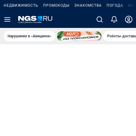
НЕДВИЖИМОСТЬ
ПРОМОКОДЫ
ЗНАКОМСТВА
ПОГОДА
ФО
Нарушения в «Авиценне»
Роботы-доставщ