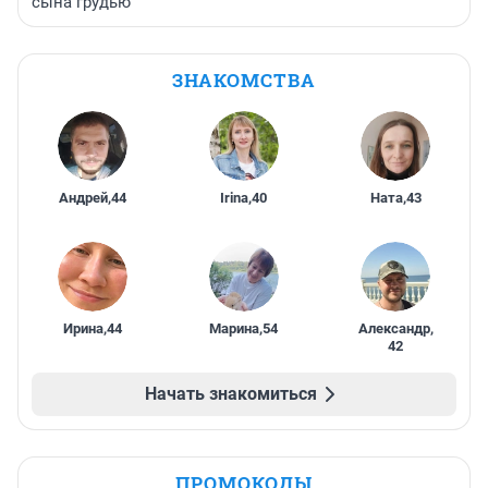
сына грудью
ЗНАКОМСТВА
Андрей
,
44
Irina
,
40
Ната
,
43
Ирина
,
44
Марина
,
54
Александр
,
42
Начать знакомиться
ПРОМОКОДЫ