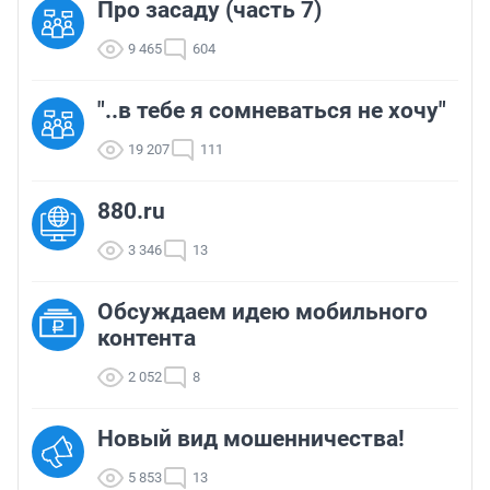
Про засаду (часть 7)
9 465
604
"..в тебе я сомневаться не хочу"
19 207
111
880.ru
3 346
13
Обсуждаем идею мобильного
контента
2 052
8
Новый вид мошенничества!
5 853
13