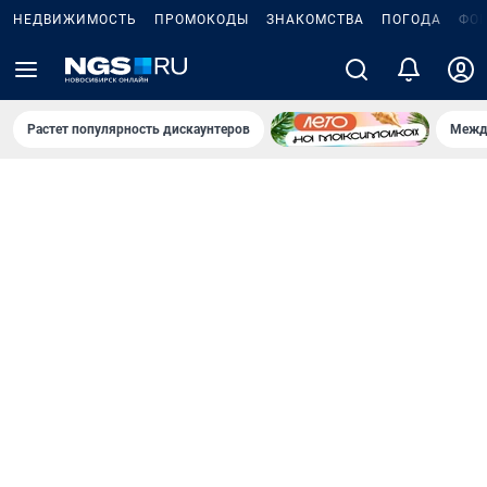
НЕДВИЖИМОСТЬ
ПРОМОКОДЫ
ЗНАКОМСТВА
ПОГОДА
ФО
Растет популярность дискаунтеров
Межд