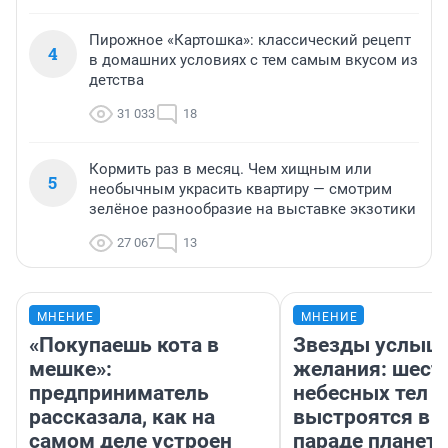
Пирожное «Картошка»: классический рецепт
4
в домашних условиях с тем самым вкусом из
детства
31 033
18
Кормить раз в месяц. Чем хищным или
5
необычным украсить квартиру — смотрим
зелёное разнообразие на выставке экзотики
27 067
13
МНЕНИЕ
МНЕНИЕ
«Покупаешь кота в
Звезды услыш
мешке»:
желания: шест
предприниматель
небесных тел
рассказала, как на
выстроятся в 
самом деле устроен
параде планет 