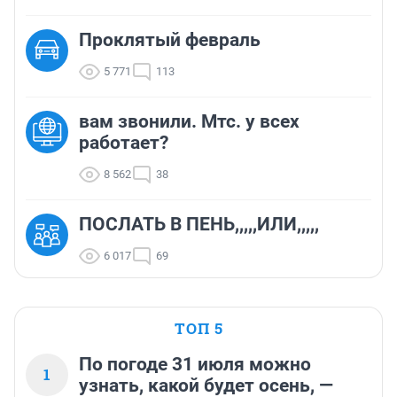
Проклятый февраль
5 771
113
вам звонили. Мтс. у всех
работает?
8 562
38
ПОСЛАТЬ В ПЕНЬ,,,,,ИЛИ,,,,,
6 017
69
ТОП 5
По погоде 31 июля можно
1
узнать, какой будет осень, —