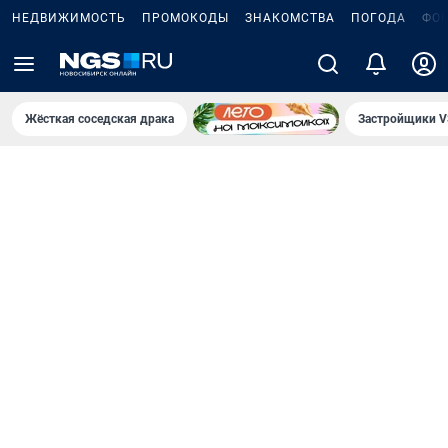
НЕДВИЖИМОСТЬ
ПРОМОКОДЫ
ЗНАКОМСТВА
ПОГОДА
ФО
Жёсткая соседская драка
Застройщики V