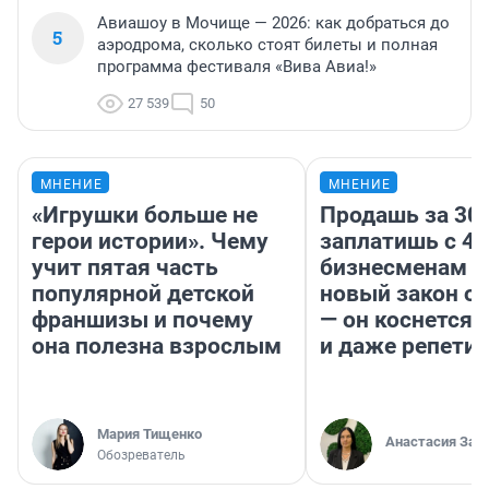
Авиашоу в Мочище — 2026: как добраться до
5
аэродрома, сколько стоят билеты и полная
программа фестиваля «Вива Авиа!»
27 539
50
МНЕНИЕ
МНЕНИЕ
«Игрушки больше не
Продашь за 300
герои истории». Чему
заплатишь с 40
учит пятая часть
бизнесменам г
популярной детской
новый закон о 
франшизы и почему
— он коснется 
она полезна взрослым
и даже репети
Мария Тищенко
Анастасия Зав
Обозреватель