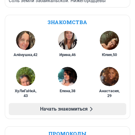
Соль земли забайкальской. Нижегородцевы
ЗНАКОМСТВА
Алёнушка
,
42
Ирина
,
46
Юлия
,
50
ХуЛиГаНкА
,
Елена
,
38
Анастасия
,
43
29
Начать знакомиться
ПРОМОКОДЫ