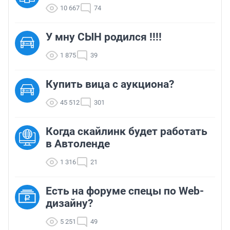
10 667
74
У мну СЫН родился !!!!
1 875
39
Купить вица с аукциона?
45 512
301
Когда скайлинк будет работать
в Автоленде
1 316
21
Есть на форуме спецы по Web-
дизайну?
5 251
49