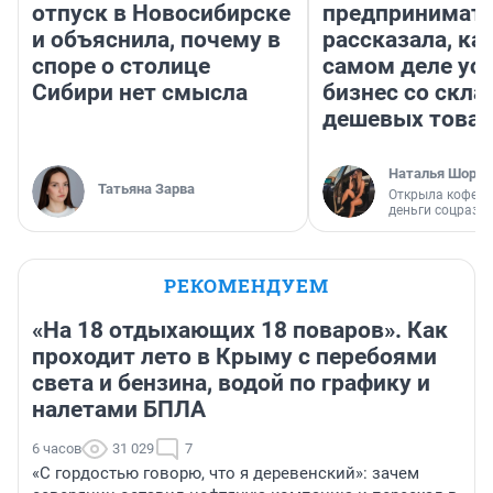
отпуск в Новосибирске
предпринимат
и объяснила, почему в
рассказала, как
споре о столице
самом деле ус
Сибири нет смысла
бизнес со скл
дешевых това
Наталья Шорох
Татьяна Зарва
Открыла кофейн
деньги соцразв
РЕКОМЕНДУЕМ
«На 18 отдыхающих 18 поваров». Как
проходит лето в Крыму с перебоями
света и бензина, водой по графику и
налетами БПЛА
6 часов
31 029
7
«С гордостью говорю, что я деревенский»: зачем