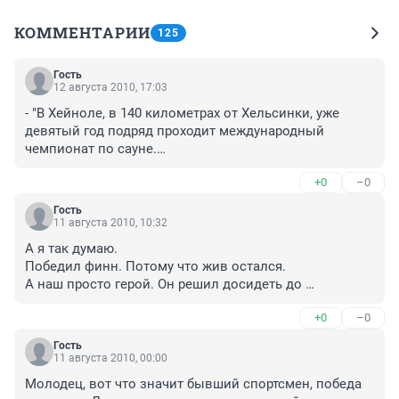
КОММЕНТАРИИ
125
Гость
12 августа 2010, 17:03
- "В Хейноле, в 140 километрах от Хельсинки, уже 
девятый год подряд проходит международный 
чемпионат по сауне.

+0
–0
Первое место среди мужчин занял финн Бярнэ 
Херманссон, он просидел в сауне 18 минут 15 секунд, 
Гость
температура 110 градусов.""".....

11 августа 2010, 10:32
А я так думаю.

Как так,!? 18 минут выдержали, а 6 минут и все?!

Победил финн. Потому что жив остался.

Соболезную.
А наш просто герой. Он решил досидеть до 
последнего. Даже ценой своей жизни. Он собрал всю 
+0
–0
волю в кулак и решил не сдаваться. Но... глупо все 
таки. Это ведь, например, не война, не спасение кого-
Гость
то, а так... чисто индивидуальное геройство.

11 августа 2010, 00:00
А на месте финна я бы никогда больше не участвовал 
Молодец, вот что значит бывший спортсмен, победа 
в этом соревновании. Пусть считает, что он 