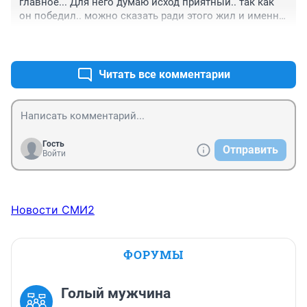
главное... Для него думаю исход приятный.. так как 
абсолютный чемпион.

он победил.. можно сказать ради этого жил и именно 
(А на месте будущих "спортсменов", если такие 
это хотел доказать
найдутся, не соревновался бы с ним).

+0
–0
Соболезнования родным и близким.
Читать все комментарии
Гость
Отправить
Войти
Новости СМИ2
ФОРУМЫ
Голый мужчина