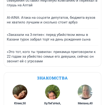
северянин оставил нефтяную компанию и переехал в
глушь на Алтай
AI-AINA: Атака на соцсети депутатов, бюджета вузов
не хватило лучшим и сколько стоит арбуз
«Заказали на 3-летие»: перед убийством жены в
Казани турок забрал торт на день рождения сына
«Это тот, кого ты травила»: прикамца приговорили к
22 годам за убийство семьи его девушки, сейчас он
звонит ей с угрозами
ЗНАКОМСТВА
Юлия
,
50
ХуЛиГаНкА
,
Милана
,
40