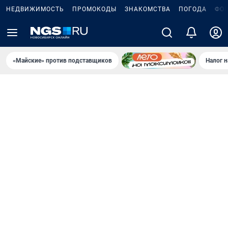
НЕДВИЖИМОСТЬ
ПРОМОКОДЫ
ЗНАКОМСТВА
ПОГОДА
ФО
«Майские» против подставщиков
Налог 