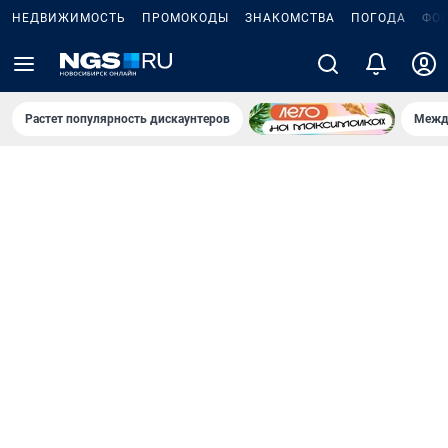
НЕДВИЖИМОСТЬ
ПРОМОКОДЫ
ЗНАКОМСТВА
ПОГОДА
ФО
Растет популярность дискаунтеров
Межд