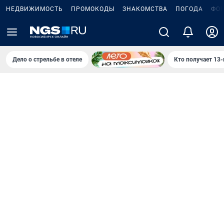
НЕДВИЖИМОСТЬ
ПРОМОКОДЫ
ЗНАКОМСТВА
ПОГОДА
ФО
Дело о стрельбе в отеле
Кто получает 13-