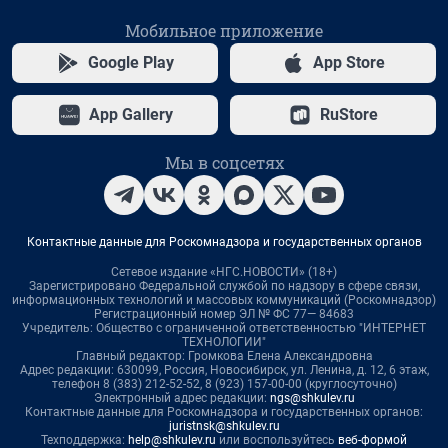
Мобильное приложение
Google Play
App Store
App Gallery
RuStore
Мы в соцсетях
Контактные данные для Роскомнадзора и государственных органов
Сетевое издание «НГС.НОВОСТИ» (18+)
Зарегистрировано Федеральной службой по надзору в сфере связи,
информационных технологий и массовых коммуникаций (Роскомнадзор)
Регистрационный номер ЭЛ № ФС 77— 84683
Учредитель: Общество с ограниченной ответственностью "ИНТЕРНЕТ
ТЕХНОЛОГИИ"
Главный редактор: Громкова Елена Александровна
Адрес редакции: 630099, Россия, Новосибирск, ул. Ленина, д. 12, 6 этаж,
телефон 8 (383) 212-52-52, 8 (923) 157-00-00 (круглосуточно)
Электронный адрес редакции:
ngs@shkulev.ru
Контактные данные для Роскомнадзора и государственных органов:
juristnsk@shkulev.ru
Техподдержка:
help@shkulev.ru
или воспользуйтесь
веб-формой