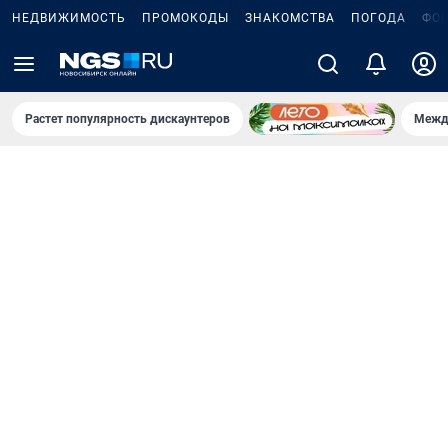
НЕДВИЖИМОСТЬ
ПРОМОКОДЫ
ЗНАКОМСТВА
ПОГОДА
ФО
Растет популярность дискаунтеров
Межд