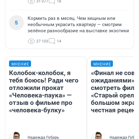
31 077
18
Кормить раз в месяц. Чем хищным или
5
необычным украсить квартиру — смотрим
зелёное разнообразие на выставке экзотики
27 103
14
МНЕНИЕ
МНЕНИЕ
Колобок-колобок, я
«Финал не совп
тебя боюсь! Ради чего
ожиданиями»: 
отложили прокат
смотреть фил
«Человека-паука» —
«Старый орел» 
отзыв о фильме про
большом экран
«человека-булку»
честная рецен
Надежда Губарь
Надежда Губар