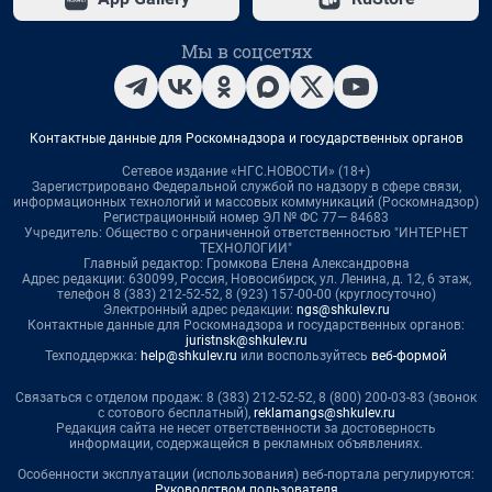
Мы в соцсетях
Контактные данные для Роскомнадзора и государственных органов
Сетевое издание «НГС.НОВОСТИ» (18+)
Зарегистрировано Федеральной службой по надзору в сфере связи,
информационных технологий и массовых коммуникаций (Роскомнадзор)
Регистрационный номер ЭЛ № ФС 77— 84683
Учредитель: Общество с ограниченной ответственностью "ИНТЕРНЕТ
ТЕХНОЛОГИИ"
Главный редактор: Громкова Елена Александровна
Адрес редакции: 630099, Россия, Новосибирск, ул. Ленина, д. 12, 6 этаж,
телефон 8 (383) 212-52-52, 8 (923) 157-00-00 (круглосуточно)
Электронный адрес редакции:
ngs@shkulev.ru
Контактные данные для Роскомнадзора и государственных органов:
juristnsk@shkulev.ru
Техподдержка:
help@shkulev.ru
или воспользуйтесь
веб-формой
Связаться с отделом продаж: 8 (383) 212-52-52, 8 (800) 200-03-83 (звонок
с сотового бесплатный),
reklamangs@shkulev.ru
Редакция сайта не несет ответственности за достоверность
информации, содержащейся в рекламных объявлениях.
Особенности эксплуатации (использования) веб-портала регулируются:
Руководством пользователя