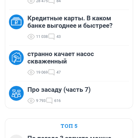
28 475
84
Кредитные карты. В каком
банке выгоднее и быстрее?
11 038
43
странно качает насос
скваженный
19 069
47
Про засаду (часть 7)
9 793
616
ТОП 5