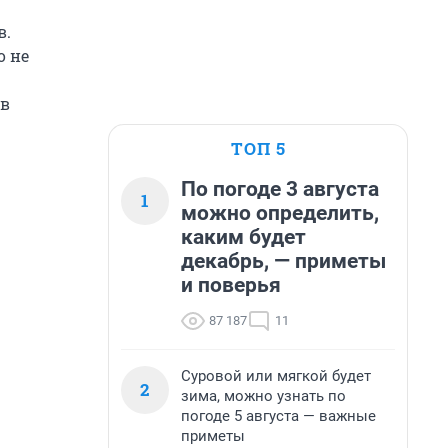
в.
о не
 в
ТОП 5
По погоде 3 августа
1
можно определить,
каким будет
декабрь, — приметы
и поверья
87 187
11
Суровой или мягкой будет
2
зима, можно узнать по
погоде 5 августа — важные
приметы