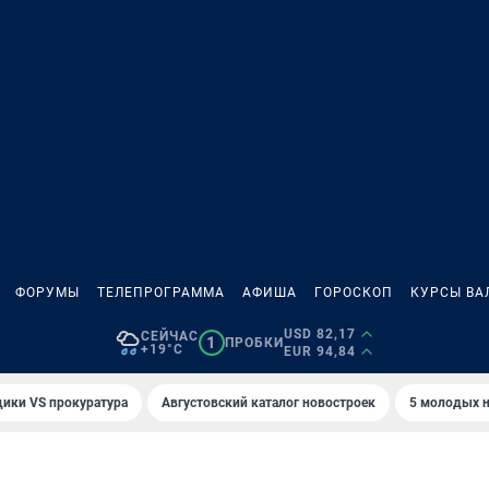
ФОРУМЫ
ТЕЛЕПРОГРАММА
АФИША
ГОРОСКОП
КУРСЫ ВА
USD 82,17
СЕЙЧАС
1
ПРОБКИ
+19°C
EUR 94,84
ики VS прокуратура
Августовский каталог новостроек
5 молодых н