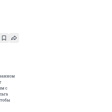
ованном
т
ям с
льга
чтобы