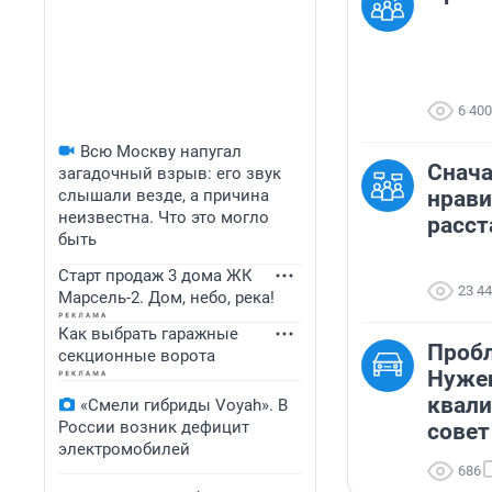
6 400
Всю Москву напугал
Снача
загадочный взрыв: его звук
слышали везде, а причина
нрави
неизвестна. Что это могло
расст
быть
Старт продаж 3 дома ЖК
23 4
Марсель-2. Дом, небо, река!
Как выбрать гаражные
Пробл
секционные ворота
Нуже
квал
«Смели гибриды Voyah». В
России возник дефицит
совет
электромобилей
686