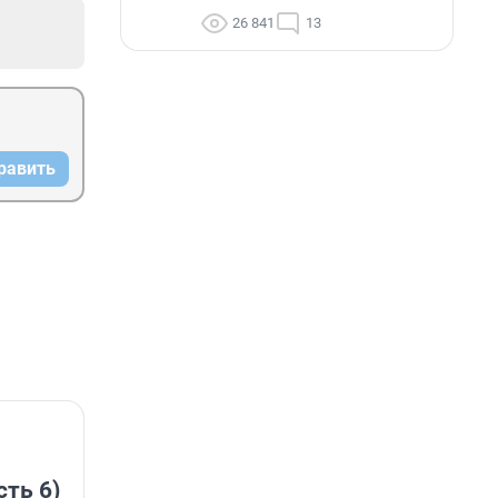
26 841
13
равить
сть 6)