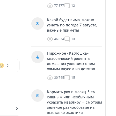
77 877
12
Какой будет зима, можно
3
узнать по погоде 7 августа, —
важные приметы
46 374
13
Пирожное «Картошка»:
4
классический рецепт в
домашних условиях с тем
0
самым вкусом из детства
30 745
15
Кормить раз в месяц. Чем
5
хищным или необычным
украсить квартиру — смотрим
зелёное разнообразие на
выставке экзотики