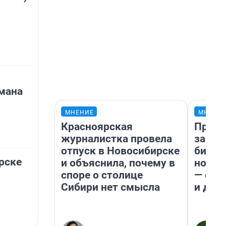
мана
МНЕНИЕ
МНЕНИ
Красноярская
Прода
журналистка провела
запла
отпуск в Новосибирске
бизне
рске
и объяснила, почему в
новый
споре о столице
— он 
Сибири нет смысла
и даж