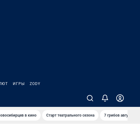
ЛЮТ
ИГРЫ
ZODY
овосибирцев в кино
Старт театрального сезона
7 грибов августа