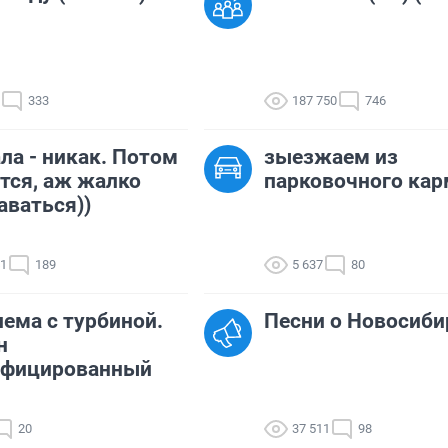
333
187 750
746
ла - никак. Потом
зыезжаем из
тся, аж жалко
парковочного кар
аваться))
41
189
5 637
80
ема с турбиной.
Песни о Новосиби
н
ифицированный
20
37 511
98