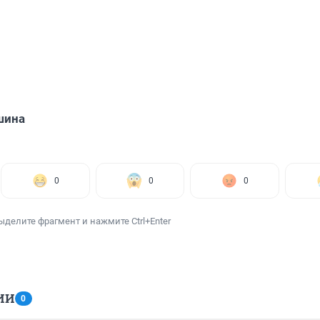
шина
0
0
0
ыделите фрагмент и нажмите Ctrl+Enter
ИИ
0