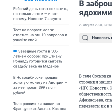
В забро
Рабочий день хотят сократить,
ядохим
но только летом — и вот
почему. Новости 7 августа
29 августа 2008, 13:26
Тест на возраст мозга:
ответьте на эти 10 вопросов и
Написать
узнайте свой
Звездные гости в 500-
летнем соборе: Криштиану
Роналду готовится сыграть
свадьбу века на Мадейре
В селе Сосновк
В Новосибирске продают
строении нашли
золотую монету из Австрии —
за нее просят 399 тысяч
«НГС.Новости». 
рублей
общественность
Афанасьева, сп
Тело россиянки нашли во
перевезти их в
Французских Альпах. Как она