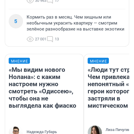
30 963
17
Кормить раз в месяц. Чем хищным или
5
необычным украсить квартиру — смотрим
зелёное разнообразие на выставке экзотики
27 001
13
МНЕНИЕ
МНЕНИЕ
«Мы видим нового
«Люди тут стр
Нолана»: с каким
Чем привлекае
настроем нужно
непонятный «Н
смотреть «Одиссею»,
герои которого
чтобы она не
застряли в
выглядела как фиаско
мистическом о
Лиза Пичугина
Надежда Губарь