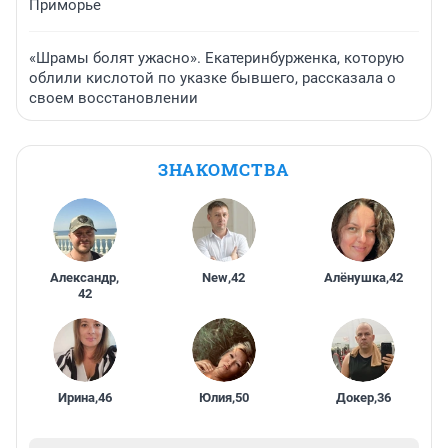
Приморье
«Шрамы болят ужасно». Екатеринбурженка, которую
облили кислотой по указке бывшего, рассказала о
своем восстановлении
ЗНАКОМСТВА
Александр
,
New
,
42
Алёнушка
,
42
42
Ирина
,
46
Юлия
,
50
Докер
,
36