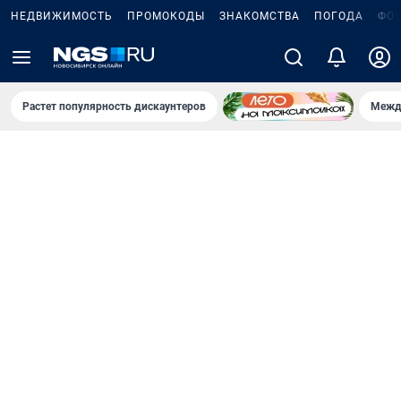
НЕДВИЖИМОСТЬ
ПРОМОКОДЫ
ЗНАКОМСТВА
ПОГОДА
ФО
Растет популярность дискаунтеров
Межд