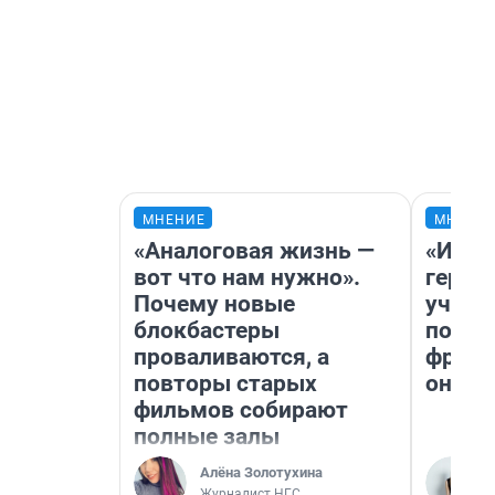
МНЕНИЕ
МНЕНИ
«Аналоговая жизнь —
«Игру
вот что нам нужно».
герои
Почему новые
учит 
блокбастеры
попул
проваливаются, а
франш
повторы старых
она п
фильмов собирают
полные залы
Алёна Золотухина
Журналист НГС