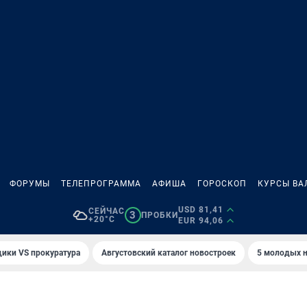
ФОРУМЫ
ТЕЛЕПРОГРАММА
АФИША
ГОРОСКОП
КУРСЫ ВА
USD 81,41
СЕЙЧАС
3
ПРОБКИ
+20°C
EUR 94,06
ики VS прокуратура
Августовский каталог новостроек
5 молодых н