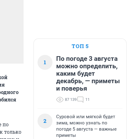
ТОП 5
По погоде 3 августа
1
можно определить,
каким будет
кой
декабрь, — приметы
ия
и поверья
родного
збился
87 139
11
Суровой или мягкой будет
2
зима, можно узнать по
е по
погоде 5 августа — важные
ак только
приметы