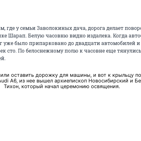
, где у семьи Заволокиных дача, дорога делает повор
чке Шарап. Белую часовню видно издалека. Когда авто
уг уже было припарковано до двадцати автомобилей и
век сто. По белоснежному полю к часовне еще тянулис
й.
сили оставить дорожку для машины, и вот к крыльцу п
Audi A6, из нее вышел архиепископ Новосибирский и Б
Тихон, который начал церемонию освящения.