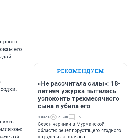
 просто
овам его
аждой
РЕКОМЕНДУЕМ
е
«Не рассчитала силы»: 18-
аходки.
летняя ужурка пыталась
успокоить трехмесячного
сына и убила его
4 часа
4 688
12
ского
Сезон черники в Мурманской
емляком:
области: рецепт хрустящего ягодного
ветской
штруделя за полчаса