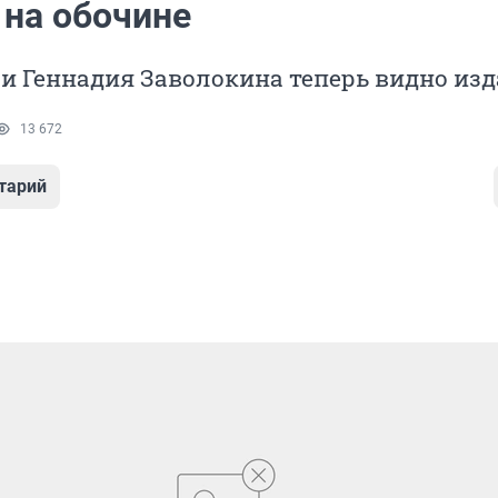
 на обочине
и Геннадия Заволокина теперь видно из
13 672
тарий