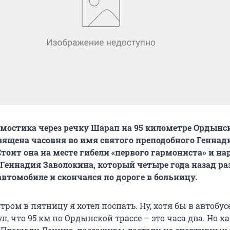
о мостика через речку Шарап на 95 километре Ордынс
вящена часовня во имя святого преподобного Геннад
Стоит она на месте гибели «первого гармониста» и на
 Геннадия Заволокина, который четыре года назад ра
автомобиле и скончался по дороге в больницу.
утром в пятницу я хотел поспать. Ну, хотя бы в автобус
л, что 95 км по Ордынской трассе – это часа два. Но к