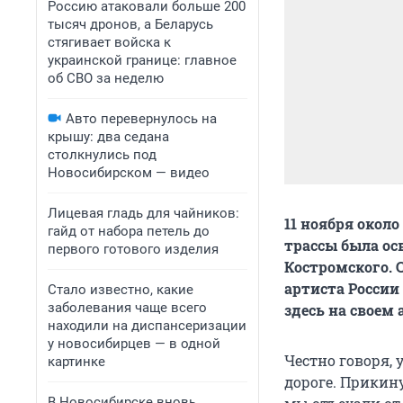
Россию атаковали больше 200
тысяч дронов, а Беларусь
стягивает войска к
украинской границе: главное
об СВО за неделю
Авто перевернулось на
крышу: два седана
столкнулись под
Новосибирском — видео
Лицевая гладь для чайников:
11 ноября окол
гайд от набора петель до
трассы была ос
первого готового изделия
Костромского. 
артиста России
Стало известно, какие
заболевания чаще всего
здесь на своем 
находили на диспансеризации
у новосибирцев — в одной
Честно говоря, 
картинке
дороге. Прикину
В Новосибирске вновь