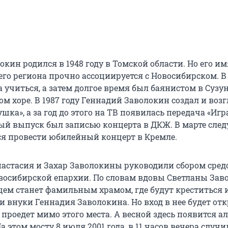
кин родился в 1948 году в Томской области. Но его им
го региона прочно ассоциируется с Новосибирском. В 
 учиться, а затем долгое время был баянистом в Сузу
м хоре. В 1987 году Геннадий Заволокин создал и воз
шка», а за год до этого на ТВ появилась передача «Игр
вый выпуск был записью концерта в ДКЖ. В марте сле
ся провести юбилейный концерт в Кремле.
настасия и Захар Заволокины руководили сбором сред
осибирской епархии. По словам вдовы Светланы Зав
щем станет фамильным храмом, где будут креститься 
и внуки Геннадия Заволокина. Но вход в нее будет от
 проедет мимо этого места. А весной здесь появится а
а этом мосту 8 июля 2001 года, в 11 часов вечера случи