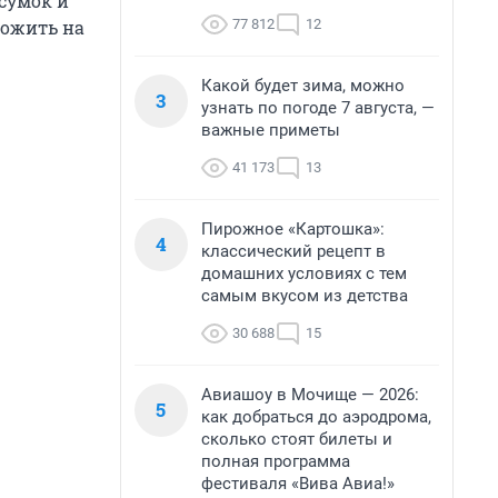
сумок и
77 812
12
ложить на
Какой будет зима, можно
3
узнать по погоде 7 августа, —
важные приметы
41 173
13
Пирожное «Картошка»:
4
классический рецепт в
домашних условиях с тем
самым вкусом из детства
30 688
15
Авиашоу в Мочище — 2026:
5
как добраться до аэродрома,
сколько стоят билеты и
полная программа
фестиваля «Вива Авиа!»