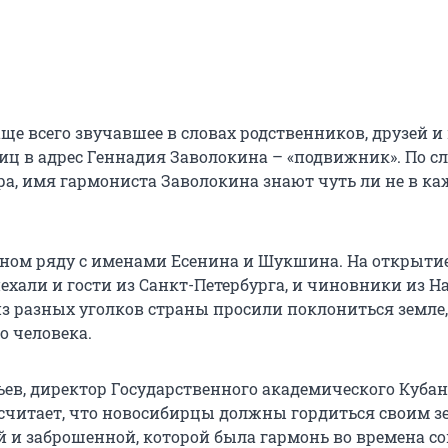
ще всего звучавшее в словах родственников, друзей и
ц в адрес Геннадия Заволокина – «подвижник». По сл
ра, имя гармониста Заволокина знают чуть ли не в к
одном ряду с именами Есенина и Шукшина. На открыти
ехали и гости из Санкт-Петербурга, и чиновники из Н
з разных уголков страны просили поклониться земле,
о человека.
ев, директор Государственного академического Кубан
, считает, что новосибирцы должны гордиться своим з
й и заброшенной, которой была гармонь во времена со