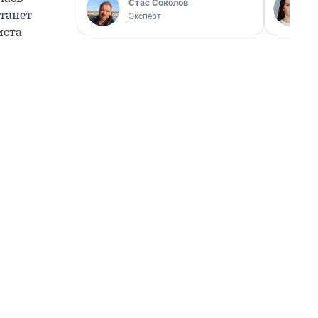
Стас Соколов
станет
Эксперт
иста