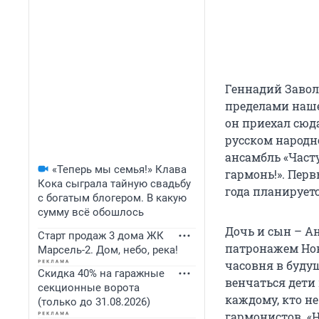
Геннадий Заволо
пределами наше
он приехал сюда
русском народно
ансамбль «Часту
«Теперь мы семья!» Клава
гармонь!». Пер
Кока сыграла тайную свадьбу
года планирует
с богатым блогером. В какую
сумму всё обошлось
Дочь и сын – А
Старт продаж 3 дома ЖК
патронажем Нов
Марсель-2. Дом, небо, река!
часовня в буду
Скидка 40% на гаражные
венчаться дети 
секционные ворота
каждому, кто не
(только до 31.08.2026)
гармонистов. «Н