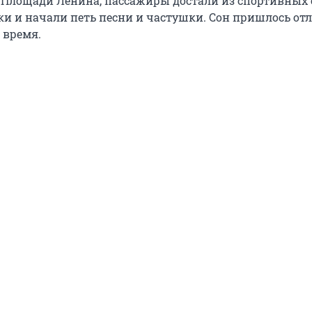
 Площади Ленина, пассажиры достали из спортивных 
и и начали петь песни и частушки. Сон пришлось от
 время.