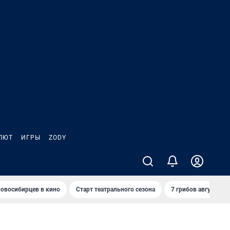
ЛЮТ
ИГРЫ
ZODY
овосибирцев в кино
Старт театрального сезона
7 грибов августа