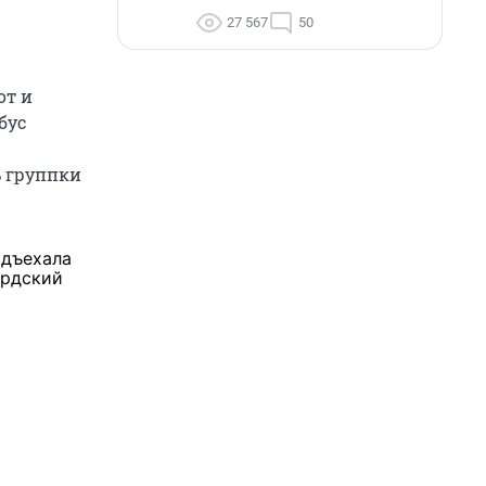
27 567
50
от и
бус
ь группки
одъехала
ердский