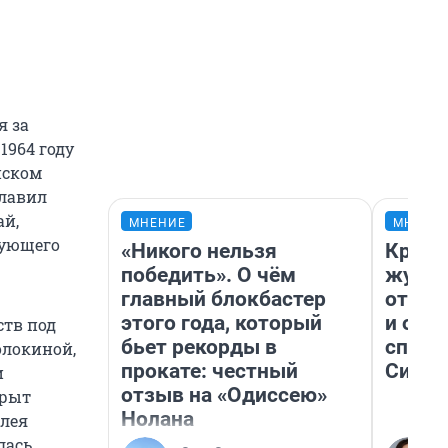
я за
1964 году
нском
главил
ай,
МНЕНИЕ
МНЕНИ
дующего
«Никого нельзя
Красн
победить». О чём
журна
главный блокбастер
отпус
этого года, который
и объ
ств под
бьет рекорды в
споре
олокиной,
прокате: честный
Сибир
и
отзыв на «Одиссею»
крыт
Нолана
ллея
лась