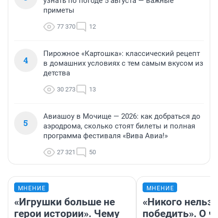
узнать по погоде 5 августа — важные
приметы
77 370
12
Пирожное «Картошка»: классический рецепт
4
в домашних условиях с тем самым вкусом из
детства
30 273
13
Авиашоу в Мочище — 2026: как добраться до
5
аэродрома, сколько стоят билеты и полная
программа фестиваля «Вива Авиа!»
27 321
50
МНЕНИЕ
МНЕНИЕ
«Игрушки больше не
«Никого нельз
герои истории». Чему
победить». О ч