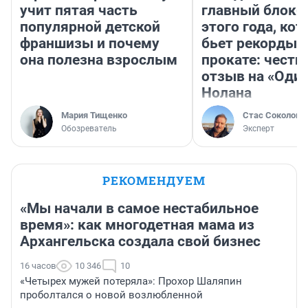
учит пятая часть
главный блокб
популярной детской
этого года, ко
франшизы и почему
бьет рекорды 
она полезна взрослым
прокате: честн
отзыв на «Оди
Нолана
Мария Тищенко
Стас Соколов
Обозреватель
Эксперт
РЕКОМЕНДУЕМ
«Мы начали в самое нестабильное
время»: как многодетная мама из
Архангельска создала свой бизнес
16 часов
10 346
10
«Четырех мужей потеряла»: Прохор Шаляпин
проболтался о новой возлюбленной