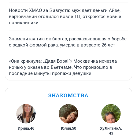
Новости ХМАО за 5 августа: муж дает деньги Айзе,
вартовчанин оголился возле ТЦ, откроются новые
поликлиники
Знаменитая тикток-блогер, рассказывавшая о борьбе
с редкой формой рака, умерла в возрасте 26 лет
«Она крикнула: „Дядя Боря!“» Москвичка исчезла
ночью у океана во Вьетнаме. Что произошло в
последние минуты пропажи девушки
ЗНАКОМСТВА
Ирина
,
46
Юлия
,
50
ХуЛиГаНкА
,
43