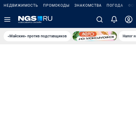
НЕДВИЖИМОСТЬ
ПРОМОКОДЫ
ЗНАКОМСТВА
ПОГОДА
ФО
«Майские» против подставщиков
Налог 