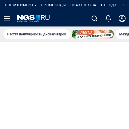
НЕДВИЖИМОСТЬ
ПРОМОКОДЫ
ЗНАКОМСТВА
ПОГОДА
ФО
Растет популярность дискаунтеров
Межд