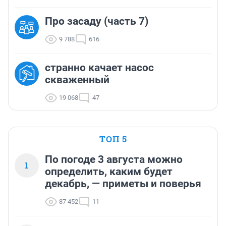
Про засаду (часть 7)
9 788
616
странно качает насос
скваженный
19 068
47
ТОП 5
По погоде 3 августа можно
1
определить, каким будет
декабрь, — приметы и поверья
87 452
11