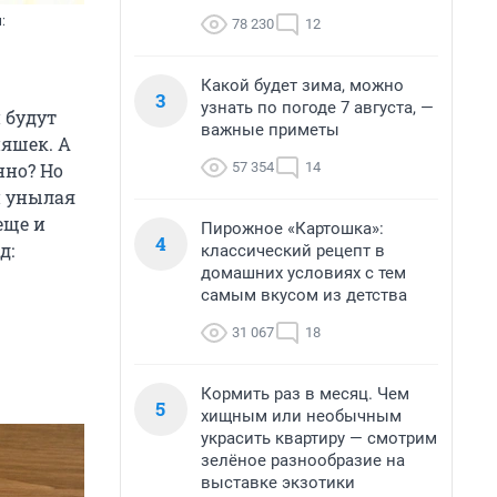
:
78 230
12
Какой будет зима, можно
3
узнать по погоде 7 августа, —
 будут
важные приметы
яшек. А
57 354
14
нно? Но
и унылая
еще и
Пирожное «Картошка»:
4
д:
классический рецепт в
домашних условиях с тем
самым вкусом из детства
31 067
18
Кормить раз в месяц. Чем
5
хищным или необычным
украсить квартиру — смотрим
зелёное разнообразие на
выставке экзотики