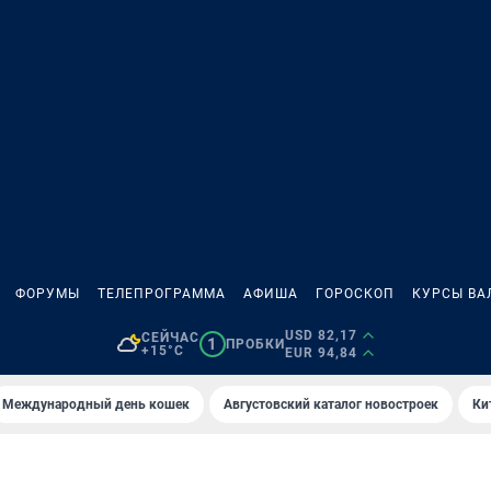
ФОРУМЫ
ТЕЛЕПРОГРАММА
АФИША
ГОРОСКОП
КУРСЫ ВА
USD 82,17
СЕЙЧАС
1
ПРОБКИ
+15°C
EUR 94,84
Международный день кошек
Августовский каталог новостроек
Ки