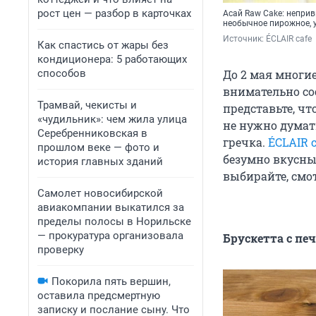
рост цен — разбор в карточках
Асай Raw Cake: неприв
необычное пирожное, 
Источник: 
ÉCLAIR cafe
Как спастись от жары без
кондиционера: 5 работающих
способов
До 2 мая многи
внимательно со
Трамвай, чекисты и
представьте, ч
«чудильник»: чем жила улица
не нужно думать
Серебренниковская в
гречка.
ÉCLAIR c
прошлом веке — фото и
безумно вкусны
история главных зданий
выбирайте, смот
Самолет новосибирской
авиакомпании выкатился за
пределы полосы в Норильске
— прокуратура организовала
Брускетта с п
проверку
Покорила пять вершин,
оставила предсмертную
записку и послание сыну. Что