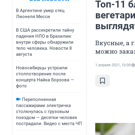
Топ-11 
В Аргентине умер отец
вегетари
Лионеля Месси
выглядя
В США рассекретили тайну
падения НЛО в Бразилии:
Вкусные, а 
внутри сферы обнаружили
тело человека. Новости 8
можно заказ
августа
1 апреля 2021, 10:00
Новосибирцы устроили
столпотворение после
концерта Найка Борзова —
фото
Переполненная
пассажирами электричка
столкнулась с грузовым
поездом — десятки человек
пострадали. Видео с места ЧП