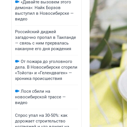
«Давайте вызовем этого
демона»: Найк Борзов
выступил в Новосибирске —
видео
Российский диджей
загадочно пропал в Таиланде
— связь с ним прервалась
накануне его дня рождения
От пожара до уголовного
дела. В Новосибирске сгорели
«Тойота» и «Гелендваген» —
хроника происшествия
Лося сбили на
новосибирской трассе —
видео
Спрос упал на 30-50%: как
дорожает строительство
коттеджей и что влияет на