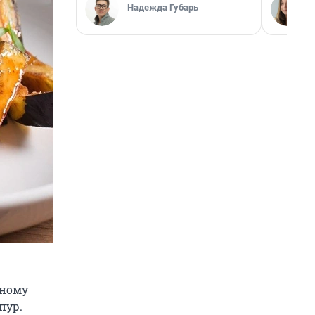
Надежда Губарь
нному
пур.