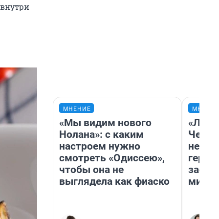
 внутри
МНЕНИЕ
МНЕНИ
«Мы видим нового
«Люди
Нолана»: с каким
Чем п
настроем нужно
непон
смотреть «Одиссею»,
герои
чтобы она не
застр
выглядела как фиаско
мисти