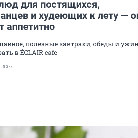
блюд для постящихся,
анцев и худеющих к лету — о
т аппетитно
главное, полезные завтраки, обеды и ужи
ать в ÉCLAIR cafe
8 277