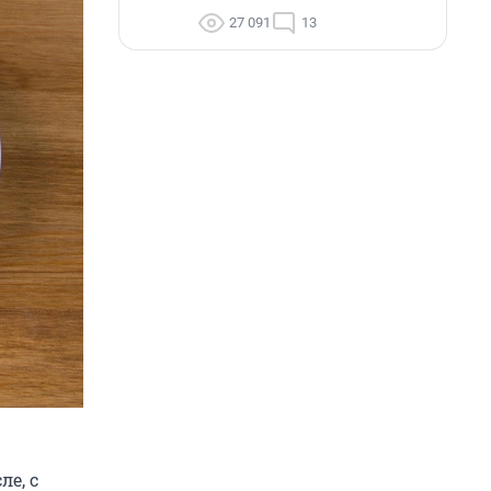
27 091
13
е, с