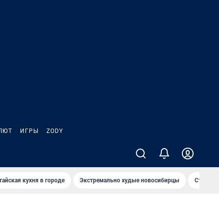
ЛЮТ
ИГРЫ
ZODY
тайская кухня в городе
Экстремально худые новосибирцы
Старт те