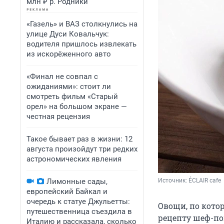
млн ₽ р. Родники
«Газель» и ВАЗ столкнулись на
улице Дуси Ковальчук:
водителя пришлось извлекать
из искорёженного авто
«Финал не совпал с
ожиданиями»: стоит ли
смотреть фильм «Старый
орел» на большом экране —
честная рецензия
Такое бывает раз в жизни: 12
августа произойдут три редких
астрономических явления
Лимонные сады,
Источник: 
ÉCLAIR cafe
европейский Байкал и
очередь к статуе Джульетты:
Овощи, по кото
путешественница съездила в
рецепту шеф-по
Италию и рассказала, сколько