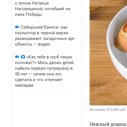
с телом Натальи
Наговициной, погибшей на
пике Победы
Сибирский Бэнкси: как
скульптор в черной маске
развешивает загадочные арт-
объекты — видео
«Как тебя в гроб такую
положат?» Мать двоих детей
набила первую татуировку в
50 лет — зачем она это
сделала и что отвечает
хейтерам
Источник: 
ÉCLAIR cafe
Нежный домашни