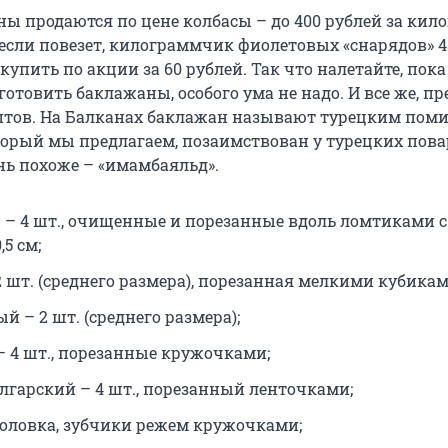
ы продаются по цене колбасы – до 400 рублей за кил
, если повезет, килограммчик фиолетовых «снарядов» 4
упить по акции за 60 рублей. Так что налетайте, пока 
готовить баклажаны, особого ума не надо. И все же, п
птов. На Балканах баклажан называют турецким пом
оторый мы предлагаем, позаимствован у турецких пова
нь похоже – «имамбаяльд».
– 4 шт., очищенные и порезанные вдоль ломтиками с
5 см;
2 шт. (среднего размера), порезанная мелкими кубикам
й – 2 шт. (среднего размера);
 4 шт., порезанные кружочками;
лгарский – 4 шт., порезанный ленточками;
 головка, зубчики режем кружочками;