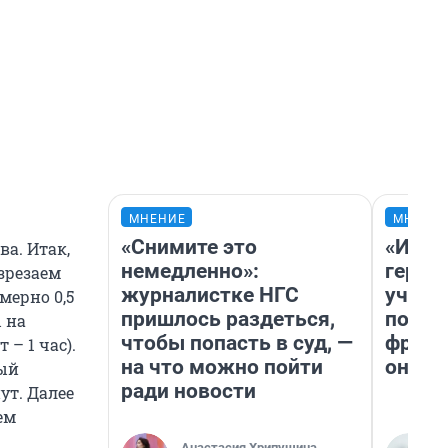
МНЕНИЕ
МНЕНИ
«Снимите это
«Игру
а. Итак,
немедленно»:
герои
зрезаем
журналистке НГС
учит 
мерно 0,5
пришлось раздеться,
попул
 на
чтобы попасть в суд, —
франш
– 1 час).
на что можно пойти
она п
ный
ради новости
ут. Далее
ем
Анастасия Хрипушина