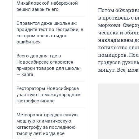
Михайловской набережной
решил закрыть его
Потом обжарив
в противень с в
Справится даже школьник:
моркови. Сверх
пройдите тест по географии, в
чеснока и обил
котором очень стыдно
накладываем до
ошибиться
количество ово
помидоров. Пол
Всего два дня: где в
градусов духов
Новосибирске откроются
ярмарки товаров для школы
минут. Все, мож
— карта
Рестораторы Новосибирска
участвуют в международном
гастрофестивале
Метеоролог предрек самую
мощную климатическую
катастрофу за последнюю
тысячу лет: когда всё