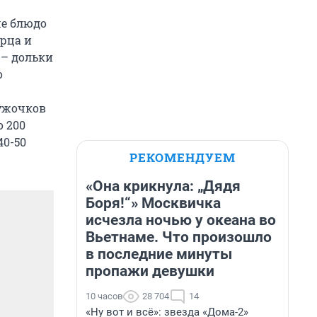
е блюдо
ерца и
 – дольки
о
ружочков
о 200
40-50
РЕКОМЕНДУЕМ
«Она крикнула: „Дядя
Боря!“» Москвичка
исчезла ночью у океана во
Вьетнаме. Что произошло
в последние минуты
пропажи девушки
10 часов
28 704
14
«Ну вот и всё»: звезда «Дома-2»