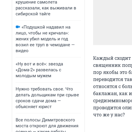
крушение самолета
рассказали, как выживали в
сибирской тайге
«Подушкой надавил на
лицо, чтобы не кричала»:
жених убил модель и год
возил ее труп в чемодане —
видео
Каждый сходит 
«Ну вот и всё»: звезда
священник попр
«Дома-2» развелась с
пор якобы это 
молодым мужем
переводится так
относятся с бол
Нужно требовать свое. Что
баклажан, как и
делать дольщикам при срыве
средиземноморс
сроков сдачи дома —
объясняет юрист
проводится оли
что же у нас?
Все полосы Димитровского
моста откроют для движения
осенью — какие работы