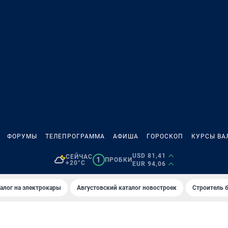
ФОРУМЫ
ТЕЛЕПРОГРАММА
АФИША
ГОРОСКОП
КУРСЫ ВА
USD 81,41
СЕЙЧАС
1
ПРОБКИ
+20°C
EUR 94,06
алог на электрокары
Августовский каталог новостроек
Строитель б