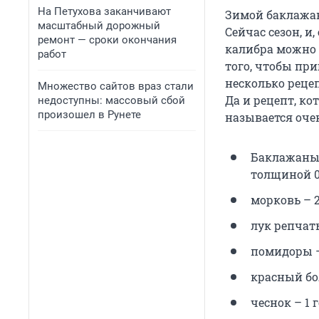
На Петухова заканчивают
Зимой баклажан
масштабный дорожный
Сейчас сезон, и
ремонт — сроки окончания
калибра можно к
работ
того, чтобы при
несколько реце
Множество сайтов враз стали
Да и рецепт, к
недоступны: массовый сбой
произошел в Рунете
называется оче
Баклажаны 
толщиной 0,
морковь – 
лук репчаты
помидоры –
красный бо
чеснок – 1