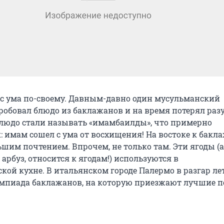
с ума по-своему. Давным-давно один мусульманский
обовал блюдо из баклажанов и на время потерял разум
блюдо стали называть «имамбаилды», что примерно
: имам сошел с ума от восхищения! На востоке к бакл
ьшим почтением. Впрочем, не только там. Эти ягоды (а
 арбуз, относится к ягодам!) используются в
кой кухне. В итальянском городе Палермо в разгар ле
мпиада баклажанов, на которую приезжают лучшие п