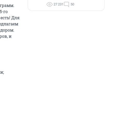
27 231
50
ограмм.
5-го
есть! Для
редлагаем
идором.
ров, и
и;