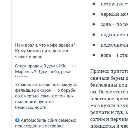
петрушка – 
черный мол
соль – по вк
подсолнечное
подсолнечн
Нам врали, что кофе вреден?
Кому можно пить до пяти
вода – 1 ста
чашек в день
Старт продаж 3 дома ЖК
Процесс пригото
Марсель-2. Дом, небо, река!
сначала берем 
баклажаны попо
«У меня есть еще пять минут»:
фельдшер скорой — о борьбе
см. После этого
со смертью, самых сложных
некоторое время
вызовах и чувстве
Но с кухни не 
безысходности
репчатый лук, м
солим и перчим
Автомобиль сбил семерых
помидоры и че
пешеходов на островке