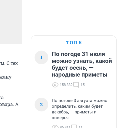
ТОП 5
По погоде 31 июля
1
можно узнать, какой
. С тех
будет осень, —
народные приметы
ажану
158 332
15
та
По погоде 3 августа можно
2
овара. А
определить, каким будет
декабрь, — приметы и
поверья
86 811
11