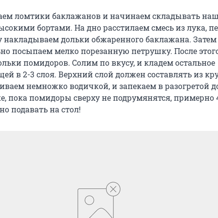
аем ломтики баклажанов и начинаем складывать наш
ысокими бортами. На дно расстилаем смесь из лука, п
у накладываем дольки обжаренного баклажана. Затем
ьно посыпаем мелко порезанную петрушку. После этог
льки помидоров. Солим по вкусу, и кладем остальное
щей в 2-3 слоя. Верхний слой должен составлять из к
иваем немножко водичкой, и запекаем в разогретой д
ке, пока помидоры сверху не подрумянятся, примерно 
но подавать на стол!