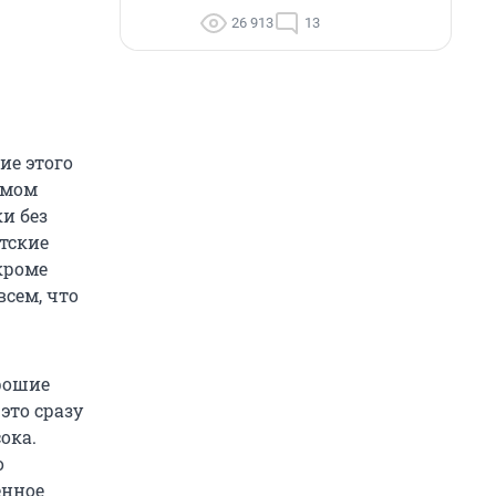
26 913
13
ие этого
амом
и без
ятские
кроме
всем, что
рошие
это сразу
ока.
о
енное