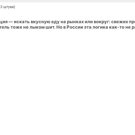
 3 штуки)
ия — искать вкусную еду на рынках или вокруг: свежих п
тель тоже не лыком шит. Но в России эта логика как-то не р