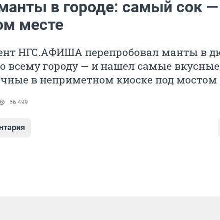
манты в городе: самый сок —
ом месте
ент НГС.АФИША перепробовал манты в 
о всему городу — и нашел самые вкусные
очные в неприметном киоске под мостом
66 499
нтария