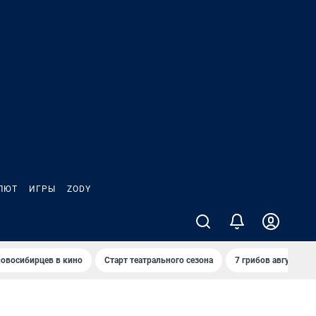
ЛЮТ
ИГРЫ
ZODY
овосибирцев в кино
Старт театрального сезона
7 грибов августа