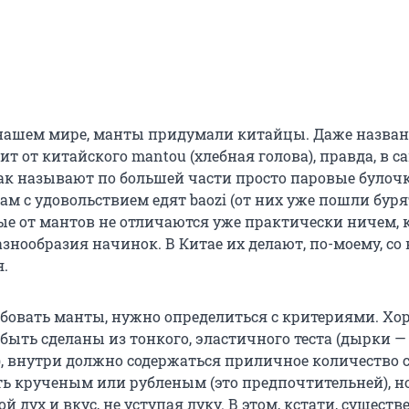
 нашем мире, манты придумали китайцы. Даже назван
т от китайского mantou (хлебная голова), правда, в с
так называют по большей части просто паровые булочк
ам с удовольствием едят baozi (от них уже пошли бур
рые от мантов не отличаются уже практически ничем, 
знообразия начинок. В Китае их делают, по-моему, со 
я.
бовать манты, нужно определиться с критериями. Хо
ыть сделаны из тонкого, эластичного теста (дырки — 
, внутри должно содержаться приличное количество с
ь крученым или рубленым (это предпочтительней), н
й дух и вкус, не уступая луку. В этом, кстати, существ