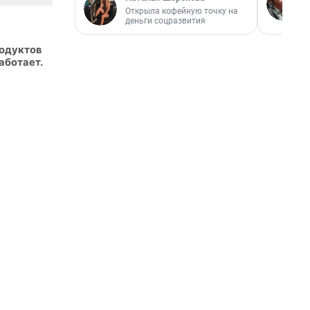
Открыла кофейную точку на
деньги соцразвития
родуктов
аботает.