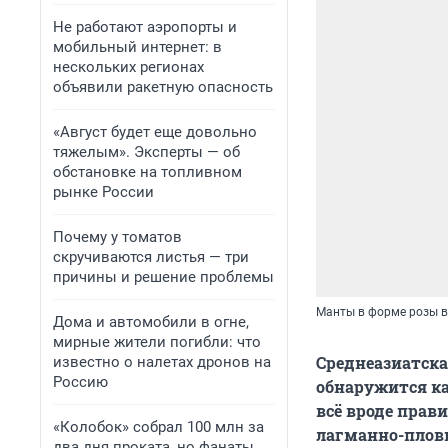
Не работают аэропорты и
мобильный интернет: в
нескольких регионах
объявили ракетную опасность
«Август будет еще довольно
тяжелым». Эксперты — об
обстановке на топливном
рынке России
Почему у томатов
скручиваются листья — три
причины и решение проблемы
Манты в форме розы в «
Дома и автомобили в огне,
мирные жители погибли: что
Среднеазиатская
известно о налетах дронов на
Россию
обнаружится ка
всё вроде прав
«Колобок» собрал 100 млн за
лагманно-пловн
два дня проката, но фанаты