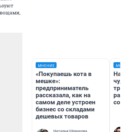
льзуют
овощами,
МНЕНИЕ
МНЕНИ
«Покупаешь кота в
Насле
мешке»:
чудом
предприниматель
транс
рассказала, как на
разне
самом деле устроен
совет
бизнес со складами
дешевых товаров
Наталья Шорохова