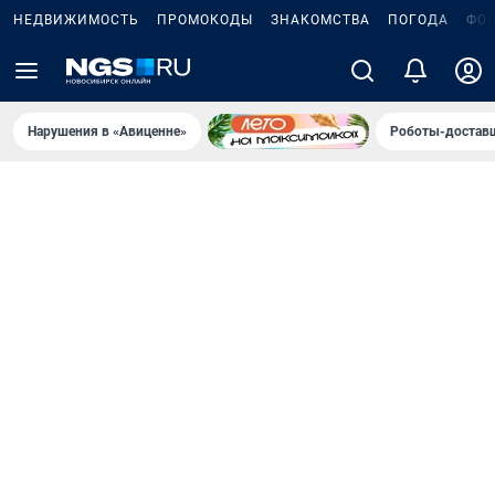
НЕДВИЖИМОСТЬ
ПРОМОКОДЫ
ЗНАКОМСТВА
ПОГОДА
ФО
Нарушения в «Авиценне»
Роботы-доставщ