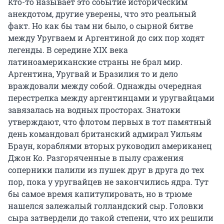
Кто-то называет это событие историческим
анекдотом, другие уверены, что это реальный
факт. Но как бы там ни было, о сырной битве
между Уругваем и Аргентиной до сих пор ходят
легенды. В середине XIX века
латиноамериканские страны не брал мир.
Аргентина, Уругвай и Бразилия то и дело
враждовали между собой. Однажды очередная
перестрелка между аргентинцами и уругвайцами
завязалась на водных просторах. Знатоки
утверждают, что флотом первых в тот памятный
день командовал британский адмирал Уильям
Браун, кораблями вторых руководил американец
Джон Ко. Разгоряченные в пылу сражения
соперники палили из пушек друг в друга до тех
пор, пока у уругвайцев не закончились ядра. Тут
бы самое время капитулировать, но в трюме
нашелся залежалый голландский сыр. Головки
сыра затвердели до такой степени, что их решили