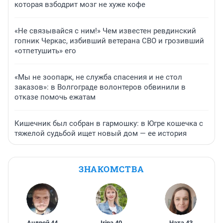
которая взбодрит мозг не хуже кофе
«Не связывайся с ним!» Чем известен ревдинский
гопник Черкас, избивший ветерана СВО и грозивший
«отпетушить» его
«Мы не зоопарк, не служба спасения и не стол
заказов»: в Волгограде волонтеров обвинили в
отказе помочь ежатам
Кишечник был собран в гармошку: в Югре кошечка с
тяжелой судьбой ищет новый дом — ее история
ЗНАКОМСТВА
Андрей
,
44
Irina
,
40
Ната
,
43