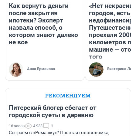
Как вернуть деньги
«Нет некрасив
после закрытия
городов, есть
ипотеки? Эксперт
недофинансиро
назвала способ, о
Путешественн
котором знают далеко
проехали 2000
не все
километров по 
машине — стои
того
Анна Ермакова
Екатерина Лит
РЕКОМЕНДУЕМ
Питерский блогер сбегает от
городской суеты в деревню
16 часов
4 933
1
Сыграем в «Ромашку»? Простая головоломка,