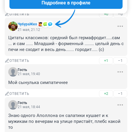
Подробнее в профиле
мальчики как мальчики, обыкновенные
+0
–0
ОТВЕТИТЬ
ЧубураЖко
21 мая, 21:12
Цитаты классиков: средний был гермафродит.....сам 
... и сам ...... Младший - форменный ........ целый день с 
печи не сходит и весь день....... городит..... (с)
+1
–1
ОТВЕТИТЬ
Гость
21 мая, 19:40
Мой сынулька симпатичнее
+2
–1
ОТВЕТИТЬ
Гость
21 мая, 18:44
Знаю одного Аполлона он салатики кушает и к 
мужикам по вечерам на улице пристаёт, плебс какой 
то