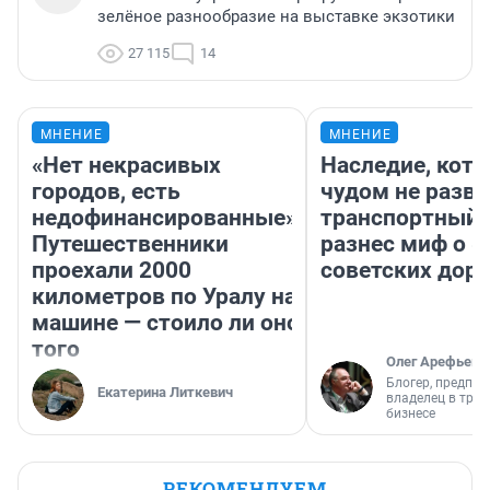
зелёное разнообразие на выставке экзотики
27 115
14
МНЕНИЕ
МНЕНИЕ
«Нет некрасивых
Наследие, кото
городов, есть
чудом не разва
недофинансированные».
транспортный 
Путешественники
разнес миф о 
проехали 2000
советских доро
километров по Уралу на
машине — стоило ли оно
того
Олег Арефьев
Блогер, предпри
Екатерина Литкевич
владелец в тра
бизнесе
РЕКОМЕНДУЕМ