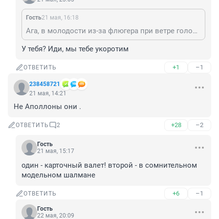
Гость
21 мая, 16:18
Ага, в молодости из-за флюгера при ветре голову разворачивало.
У тебя? Иди, мы тебе укоротим
+1
–1
ОТВЕТИТЬ
238458721
21 мая, 14:21
Не Аполлоны они .
+28
–2
ОТВЕТИТЬ
2
Гость
21 мая, 15:17
один - карточный валет! второй - в сомнительном 
модельном шалмане
+6
–1
ОТВЕТИТЬ
Гость
22 мая, 20:09