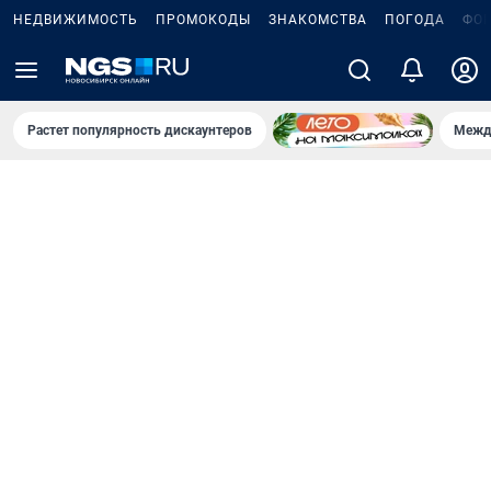
НЕДВИЖИМОСТЬ
ПРОМОКОДЫ
ЗНАКОМСТВА
ПОГОДА
ФО
Растет популярность дискаунтеров
Межд