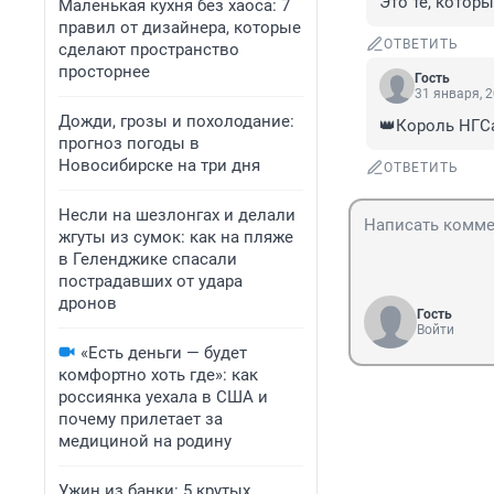
Это те, котор
Маленькая кухня без хаоса: 7
правил от дизайнера, которые
ОТВЕТИТЬ
сделают пространство
просторнее
Гость
31 января, 2
Дожди, грозы и похолодание:
👑Король НГСа
прогноз погоды в
Новосибирске на три дня
ОТВЕТИТЬ
Несли на шезлонгах и делали
жгуты из сумок: как на пляже
в Геленджике спасали
пострадавших от удара
дронов
Гость
Войти
«Есть деньги — будет
комфортно хоть где»: как
россиянка уехала в США и
почему прилетает за
медициной на родину
Ужин из банки: 5 крутых