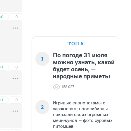
+0
–0
ТОП 5
По погоде 31 июля
1
можно узнать, какой
+1
–0
будет осень, —
народные приметы
158 027
+1
–0
Игривые слонопотамы с
2
характером: новосибирцы
показали своих огромных
мейн-кунов — фото суровых
питомцев