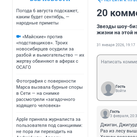
ПЕРЕЙТИ К ПУ
20 комм
Погода 6 августа подскажет,
каким будет сентябрь, —
народные приметы
Звезды шоу-биз
жизни на этой 
«Майские» против
«подставщиков». Троих
31 января 2026, 19:17
новосибирцев осудили за
разбой и вымогательство — их
жертву обвиняют в аферах с
ОСАГО
Фотография с поверхности
Марса вызвала бурные споры
Гость
Войти
в Сети — на снимке
рассмотрели «загадочного
ходящего человека»
Гость
3 февраля, 20:
Apple приняла журналиста за
Джиган, Джигурд
пользователя под санкциями:
Раз из лесу вышл
не пора ли переходить на