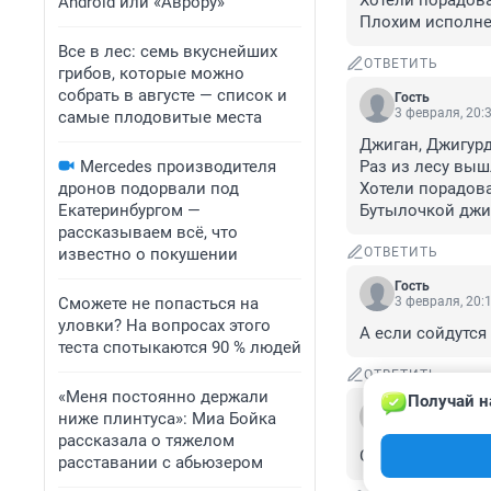
Хотели порадова
Android или «Аврору»
Плохим исполне
Все в лес: семь вкуснейших
ОТВЕТИТЬ
грибов, которые можно
собрать в августе — список и
Гость
3 февраля, 20:
самые плодовитые места
Джиган, Джигурд
Mercedes производителя
Раз из лесу вышл
дронов подорвали под
Хотели порадова
Екатеринбургом —
Бутылочкой джи
рассказываем всё, что
известно о покушении
ОТВЕТИТЬ
Гость
Сможете не попасться на
3 февраля, 20:
уловки? На вопросах этого
А если сойдутся
теста спотыкаются 90 % людей
ОТВЕТИТЬ
«Меня постоянно держали
Получай н
Гость
ниже плинтуса»: Миа Бойка
1 февраля, 11:
рассказала о тяжелом
Очередной выпу
расставании с абьюзером