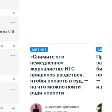
+1
–0
 на С В 
+0
–0
МНЕНИЕ
МНЕНИ
«Снимите это
Прода
немедленно»:
запла
журналистке НГС
бизне
пришлось раздеться,
новый
+1
–0
чтобы попасть в суд, —
— он 
на что можно пойти
и даж
ради новости
Анастасия Хрипушина
+5
–0
Корреспондент