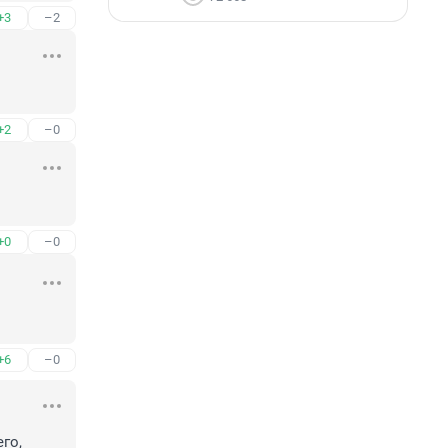
+3
–2
+2
–0
+0
–0
+6
–0
го, 