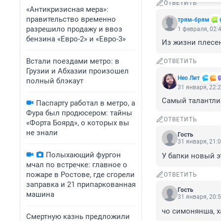
ОТВЕТИТЬ
«Антикризисная мера»:
правительство временно
трям-брям
разрешило продажу и ввоз
1 февраля, 02:
бензина «Евро-2» и «Евро-3»
Из жизни плесе
Встали поездами метро: в
ОТВЕТИТЬ
Грузии и Абхазии произошел
Нео Лит
полный блэкаут
31 января, 22:
Самый талантлив
Паспарту работал в метро, а
Фура был продюсером: тайны
ОТВЕТИТЬ
«Форта Боярд», о которых вы
не знали
Гость
31 января, 21:
Полыхающий фургон
У бапки новый э
мчал по встречке: главное о
пожаре в Ростове, где сгорели
ОТВЕТИТЬ
заправка и 21 припаркованная
Гость
машина
31 января, 20:
чо симонянша, 
Смертную казнь предложили