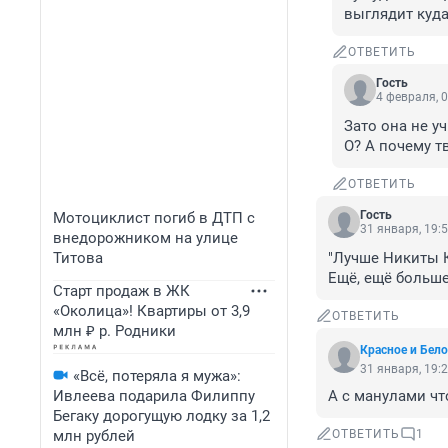
выглядит куда
ОТВЕТИТЬ
Гость
4 февраля, 0
Зато она не уч
О? А почему т
ОТВЕТИТЬ
Гость
Мотоциклист погиб в ДТП с
31 января, 19:
внедорожником на улице
Титова
"Лучше Никиты К
Ещё, ещё больш
Старт продаж в ЖК
«Околица»! Квартиры от 3,9
ОТВЕТИТЬ
млн ₽ р. Родники
Красное и Бело
31 января, 19:
«Всё, потеряла я мужа»:
Ивлеева подарила Филиппу
А с манулами чт
Бегаку дорогущую лодку за 1,2
млн рублей
ОТВЕТИТЬ
1