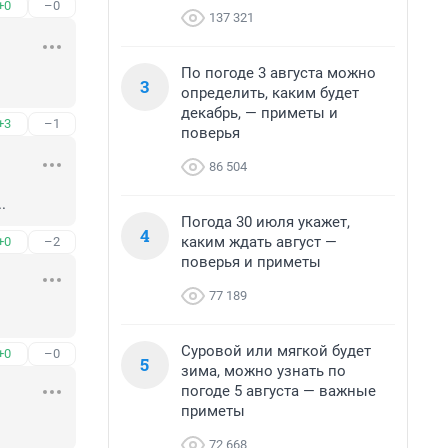
+0
–0
137 321
По погоде 3 августа можно
3
определить, каким будет
декабрь, — приметы и
+3
–1
поверья
86 504
.
Погода 30 июля укажет,
4
каким ждать август —
+0
–2
поверья и приметы
77 189
Суровой или мягкой будет
+0
–0
5
зима, можно узнать по
погоде 5 августа — важные
приметы
72 668