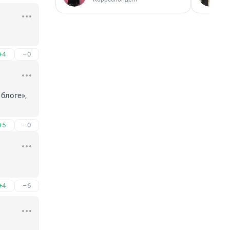
+4
–0
логе», 

+5
–0
+4
–6