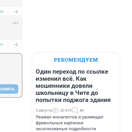
+3
–0
+1
–0
РЕКОМЕНДУЕМ
Один переход по ссылке
изменил всё. Как
мошенники довели
равить
школьницу в Чите до
попытки поджога здания
5 августа
20 619
40
Уважал иноагентов и размещал
фривольные картинки:
эксклюзивные подробности