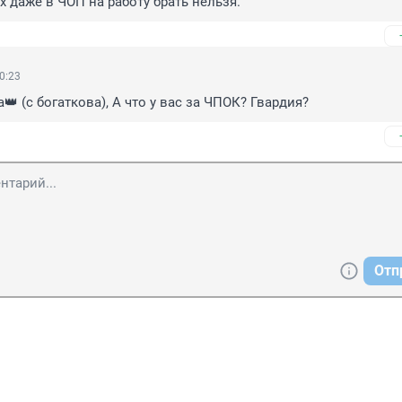
ых даже в ЧОП на работу брать нельзя.
0:23
👑 (с богаткова), А что у вас за ЧПОК? Гвардия?
Отп