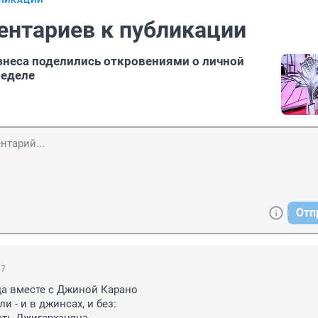
БЛИКАЦИИ
ентариев к публикации
неса поделились откровениями о личной
неделе
Отп
37
а вместе с Джиной Карано

и - и в джинсах, и без:
