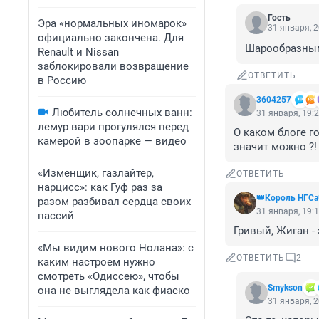
Гость
Эра «нормальных иномарок»
31 января, 2
официально закончена. Для
Шарообразным
Renault и Nissan
заблокировали возвращение
ОТВЕТИТЬ
в Россию
3604257
Любитель солнечных ванн:
31 января, 19:
лемур вари прогулялся перед
О каком блоге г
камерой в зоопарке — видео
значит можно ?!
«Изменщик, газлайтер,
ОТВЕТИТЬ
нарцисс»: как Гуф раз за
👑Король НГСа
разом разбивал сердца своих
31 января, 19:
пассий
Гривый, Жиган -
«Мы видим нового Нолана»: с
ОТВЕТИТЬ
2
каким настроем нужно
смотреть «Одиссею», чтобы
Smykson
она не выглядела как фиаско
31 января, 2