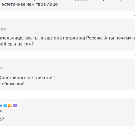
 эстетичнее чем твое лицо
3:35
ительница, как ты, а ещё она патриотка России. А ты почему не
вой сын не там?
57
ологривого нет никого! "

е обожания!
е
28
о?