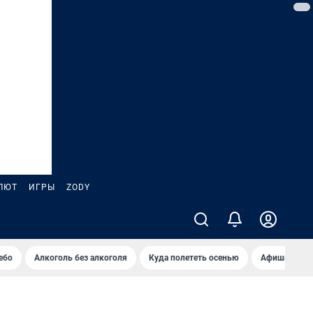
ЛЮТ
ИГРЫ
ZODY
ебо
Алкоголь без алкоголя
Куда полететь осенью
Афиша на ав