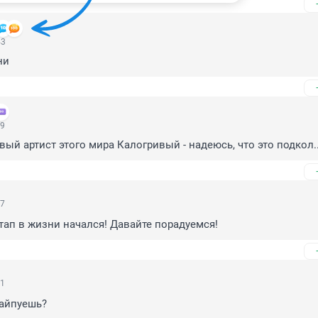
43
ни
29
ый артист этого мира Калогривый - надеюсь, что это подкол..
07
тап в жизни начался! Давайте порадуемся!
51
хайпуешь?