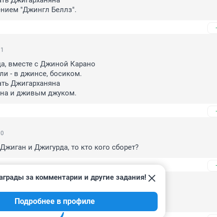
ть Джигарханяна

нием "Джингл Беллз".
31
а, вместе с Джиной Карано

и - в джинсе, босиком.

ть Джигарханяна

на и дживым джуком.
10
 Джиган и Джигурда, то кто кого сборет?
аграды за комментарии и другие задания!
04
Подробнее в профиле
ск программы "В мире животных"