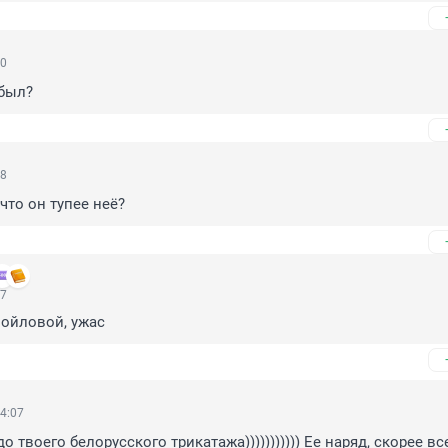
50
 был?
38
что он тупее неё?
27
мойловой, ужас
4:07
до твоего белорусского трикатажа))))))))))) Ее наряд, скорее все