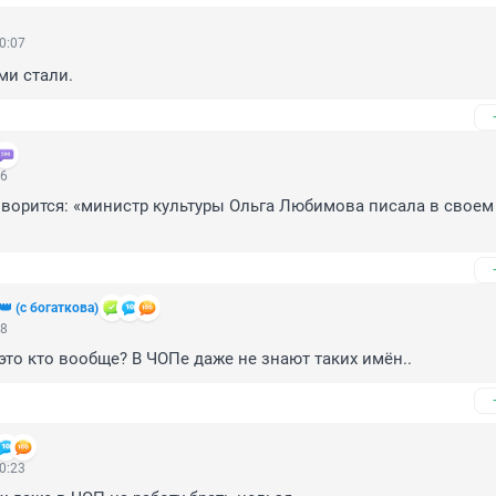
0:07
и стали.
26
оворится: «министр культуры Ольга Любимова писала в своем б
 (с богаткова)
18
 это кто вообще? В ЧОПе даже не знают таких имён..
0:23