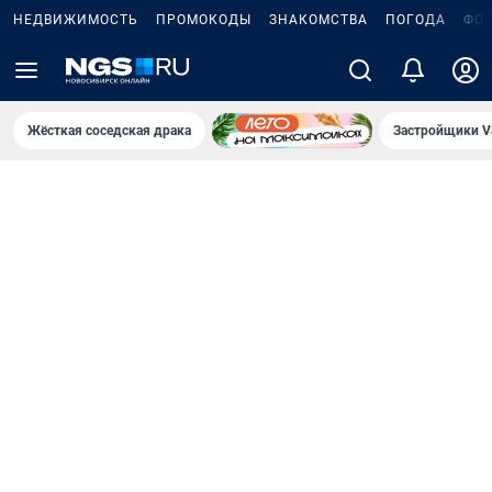
НЕДВИЖИМОСТЬ
ПРОМОКОДЫ
ЗНАКОМСТВА
ПОГОДА
ФО
Жёсткая соседская драка
Застройщики V