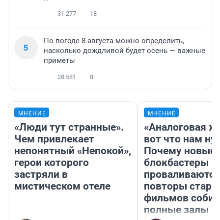
31 277
18
По погоде 8 августа можно определить,
5
насколько дождливой будет осень — важные
приметы
28 581
8
МНЕНИЕ
МНЕНИЕ
«Люди тут странные».
«Аналоговая ж
Чем привлекает
вот что нам ну
непонятный «Непокой»,
Почему новые
герои которого
блокбастеры
застряли в
проваливаются,
мистическом отеле
повторы стары
фильмов соби
полные залы