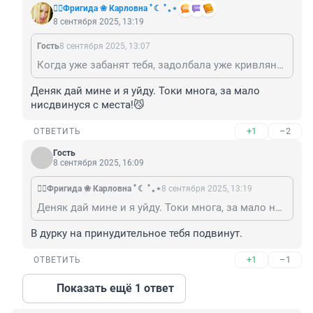
❤️‍🔥Фригида ❀ Карловна ﾟ☾ ﾟ｡⋆
8 сентября 2025, 13:19
Гость
8 сентября 2025, 13:07
Когда уже забанят тебя, задолбала уже кривляниями своими и издевательствами над русским языком.
Деняк дай мине и я уйду. Токи многа, за мало 
нисдвинуся с места!😼
+1
–2
ОТВЕТИТЬ
Гость
8 сентября 2025, 16:09
❤️‍🔥Фригида ❀ Карловна ﾟ☾ ﾟ｡⋆
8 сентября 2025, 13:19
Деняк дай мине и я уйду. Токи многа, за мало нисдвинуся с места!😼
В дурку на принудительное тебя подвинут.
+1
–1
ОТВЕТИТЬ
Показать ещё 1 ответ