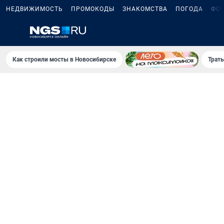
НЕДВИЖИМОСТЬ
ПРОМОКОДЫ
ЗНАКОМСТВА
ПОГОДА
ФО
Как строили мосты в Новосибирске
Траты