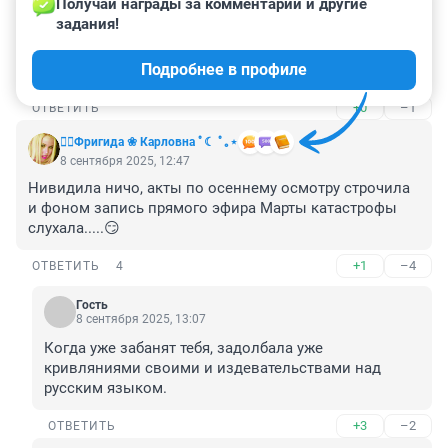
Получай награды за комментарии и другие 
задания!
Гость
8 сентября 2025, 13:25
Подробнее в профиле
Кто все эти люди? Им больше заняться не чем?
+0
–1
ОТВЕТИТЬ
❤️‍🔥Фригида ❀ Карловна ﾟ☾ ﾟ｡⋆
8 сентября 2025, 12:47
Нивидила ничо, акты по осеннему осмотру строчила 
и фоном запись прямого эфира Марты катастрофы 
слухала.....😏
+1
–4
ОТВЕТИТЬ
4
Гость
8 сентября 2025, 13:07
Когда уже забанят тебя, задолбала уже 
кривляниями своими и издевательствами над 
русским языком.
+3
–2
ОТВЕТИТЬ