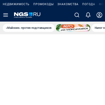
НЕДВИЖИМОСТЬ
ПРОМОКОДЫ
ЗНАКОМСТВА
ПОГОДА
ФО
«Майские» против подставщиков
Налог 