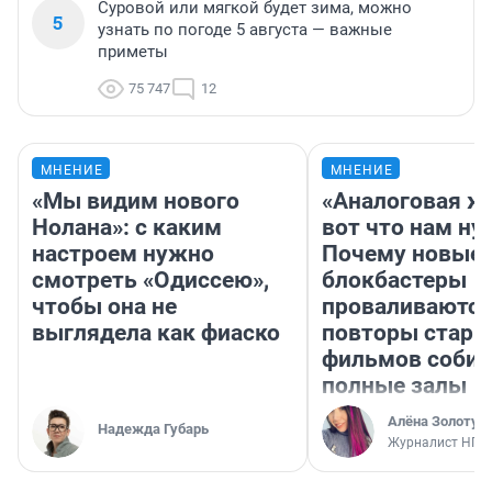
Суровой или мягкой будет зима, можно
5
узнать по погоде 5 августа — важные
приметы
75 747
12
МНЕНИЕ
МНЕНИЕ
«Мы видим нового
«Аналоговая ж
Нолана»: с каким
вот что нам ну
настроем нужно
Почему новые
смотреть «Одиссею»,
блокбастеры
чтобы она не
проваливаются,
выглядела как фиаско
повторы стары
фильмов соби
полные залы
Алёна Золотух
Надежда Губарь
Журналист НГС