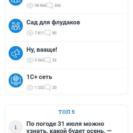
38 968
398
Сад для флудаков
7 811
80
Ну, вааще!
3 563
22
1С+ сеть
1 232
20
ТОП 5
По погоде 31 июля можно
1
узнать, какой будет осень, —