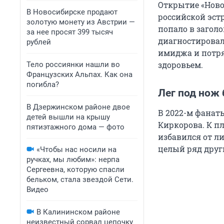
Открытие «Ново
В Новосибирске продают
российской эст
золотую монету из Австрии —
попало в загол
за нее просят 399 тысяч
диагностировал
рублей
имиджа и потря
здоровьем.
Тело россиянки нашли во
Французских Альпах. Как она
погибла?
Лег под нож 
В Дзержинском районе двое
В 2022-м фанат
детей вышли на крышу
Киркорова. К п
пятиэтажного дома — фото
избавился от л
целый ряд друг
«Чтобы нас носили на
ручках, мы любим»: нерпа
Сергеевна, которую спасли
бельком, стала звездой Сети.
Видео
В Калининском районе
неизвестный сорвал цепочку