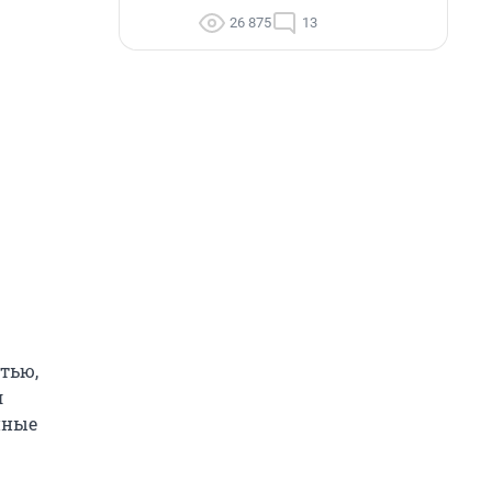
26 875
13
тью,
л
нные