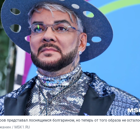
ов представал лоснящимся болгарином, но теперь от того образа не остало
жанин / MSK1.RU