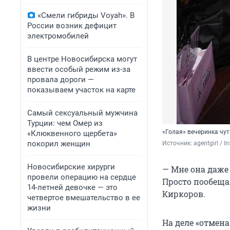
«Смели гибриды Voyah». В
России возник дефицит
электромобилей
В центре Новосибирска могут
ввести особый режим из-за
провала дороги —
показываем участок на карте
Самый сексуальный мужчина
Турции: чем Омер из
«Голая» вечеринка чу
«Клюквенного щербета»
покорил женщин
Источник: 
agentgirl / I
Новосибирские хирурги
— Мне она даже 
провели операцию на сердце
Просто пообеща
14-летней девочке — это
Киркоров.
четвертое вмешательство в ее
жизни
На деле «отмен