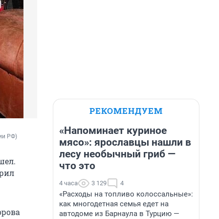
РЕКОМЕНДУЕМ
«Напоминает куриное
ии РФ)
мясо»: ярославцы нашли в
лесу необычный гриб —
шел.
что это
орил
4 часа
3 129
4
«Расходы на топливо колоссальные»:
как многодетная семья едет на
орова
автодоме из Барнаула в Турцию —