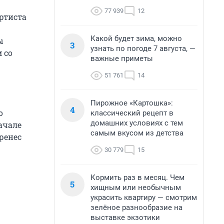
77 939
12
ртиста
Какой будет зима, можно
ы
3
узнать по погоде 7 августа, —
 со
важные приметы
51 761
14
Пирожное «Картошка»:
4
о
классический рецепт в
домашних условиях с тем
ачале
самым вкусом из детства
ренес
30 779
15
Кормить раз в месяц. Чем
5
хищным или необычным
украсить квартиру — смотрим
зелёное разнообразие на
выставке экзотики