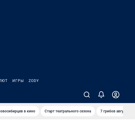
ЛЮТ
ИГРЫ
ZODY
овосибирцев в кино
Старт театрального сезона
7 грибов августа