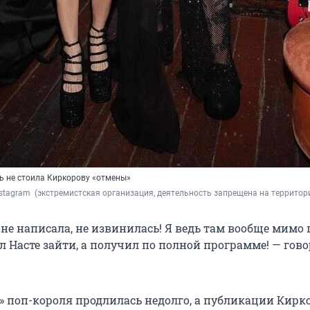
ть не стоила Киркорову «отмены»
nstagram 
 (экстремистская организация, деятельность запрещена на территор
не написала, не извинилась! Я ведь там вообще мимо 
л Насте зайти, а получил по полной программе! — гов
а» поп-короля продлилась недолго, а публикации Кирк