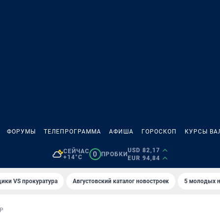
ФОРУМЫ
ТЕЛЕПРОГРАММА
АФИША
ГОРОСКОП
КУРСЫ ВА
USD 82,17
СЕЙЧАС
0
ПРОБКИ
+14°C
EUR 94,84
ики VS прокуратура
Августовский каталог новостроек
5 молодых н
Р