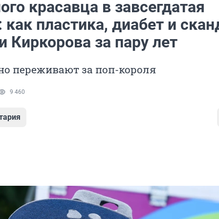
ого красавца в завсегдатая
 как пластика, диабет и ска
 Киркорова за пару лет
но переживают за поп-короля
9 460
тария