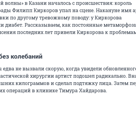
й волны» в Казани началось с происшествия: король
рады Филипп Киркоров упал на сцене. Накануне имя а
овки по другому тревожному поводу: у Киркорова
и диабет. Рассказываем, как постоянные метаморфоз
сения последних лет привели Киркорова к проблемам
без колебаний
ы едва не вызвали скорую, когда увидели обновленног
ластической хирургии артист подошел радикально. Вн
ишних килограммов и сделал подтяжку лица. Затем пе
их операций в клинике Тимура Хайдарова.