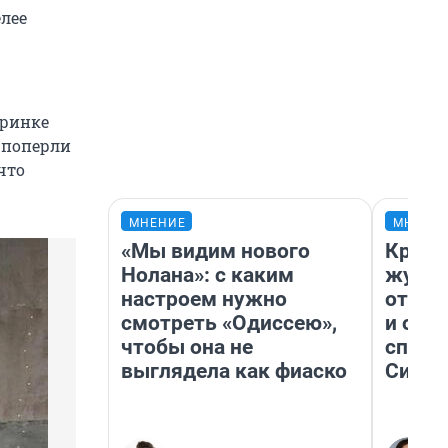
елее
еринке
 поперли
что
МНЕНИЕ
МНЕНИ
«Мы видим нового
Красн
Нолана»: с каким
журна
настроем нужно
отпус
смотреть «Одиссею»,
и объ
чтобы она не
споре
выглядела как фиаско
Сибир