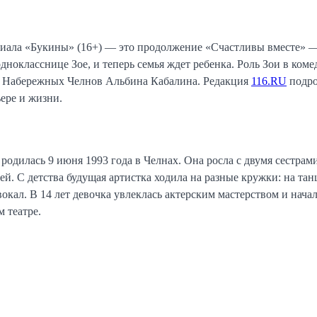
риала «Букины» (16+) — это продолжение «Счастливы вместе» 
днокласснице Зое, и теперь семья ждет ребенка. Роль Зои в ком
з Набережных Челнов Альбина Кабалина. Редакция
116.RU
подро
ьере и жизни.
родилась 9 июня 1993 года в Челнах. Она росла с двумя сестра
й. С детства будущая артистка ходила на разные кружки: на танц
окал. В 14 лет девочка увлеклась актерским мастерством и начал
 театре.