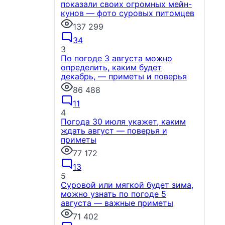
показали своих огромных мейн-
кунов — фото суровых питомцев
137 299
34
3
По погоде 3 августа можно
определить, каким будет
декабрь, — приметы и поверья
86 488
11
4
Погода 30 июля укажет, каким
ждать август — поверья и
приметы
77 172
13
5
Суровой или мягкой будет зима,
можно узнать по погоде 5
августа — важные приметы
71 402