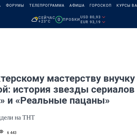
А
ФОРУМЫ
ТЕЛЕПРОГРАММА
АФИША
ГОРОСКОП
КУРСЫ В
USD 80,93
СЕЙЧАС
0
ПРОБКИ
+23°C
EUR 93,19
ктерскому мастерству внучку
ой: история звезды сериалов
» и «Реальные пацаны»
идели на ТНТ
6 443