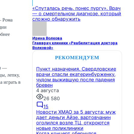
«Спуталась речь, понес пургу». Врач
— о смертельном диагнозе, который
сложно обнаружить
— Рома
едии
бнее
Ирина Волкова
Главврач клиники «Реабилитация доктора
Волковой»
РЕКОМЕНДУЕМ
ми —
Пункт назначения. Свердловские
врачи спасли екатеринбурженку,
ы, лепку,
чудом выжившую после падения
а играть в
бревен
4 августа
26 580
15
Новости ХМАО за 5 августа: муж
дает деньги Айзе, вартовчанин
оголился возле ТЦ, откроются
новые поликлиники
Когда концерт обернулся