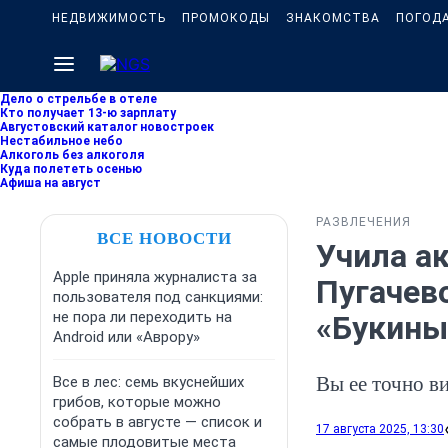
НЕДВИЖИМОСТЬ
ПРОМОКОДЫ
ЗНАКОМСТВА
ПОГОД
Дело о стрельбе в отеле
Кто получает 13-ю зарплату
Августовский каталог новостроек
Нестабильное небо
Алкоголь без алкоголя
Куда полететь осенью
Афиша на август
РАЗВЛЕЧЕНИЯ
ВСЕ НОВОСТИ
Учила а
Apple приняла журналиста за
Пугачев
пользователя под санкциями:
не пора ли переходить на
«Букины
Android или «Аврору»
Вы ее точно в
Все в лес: семь вкуснейших
грибов, которые можно
собрать в августе — список и
17 августа 2025, 13:30
самые плодовитые места