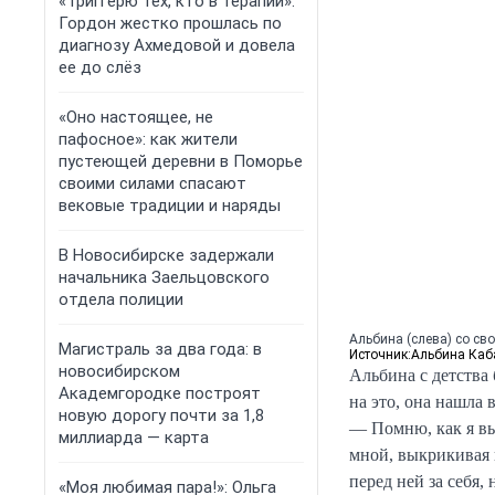
«Триггерю тех, кто в терапии»:
Гордон жестко прошлась по
диагнозу Ахмедовой и довела
ее до слёз
«Оно настоящее, не
пафосное»: как жители
пустеющей деревни в Поморье
своими силами спасают
вековые традиции и наряды
В Новосибирске задержали
начальника Заельцовского
отдела полиции
Альбина (слева) со сво
Магистраль за два года: в
Источник:
Альбина Каба
новосибирском
Альбина с детства
Академгородке построят
на это, она нашла 
новую дорогу почти за 1,8
— Помню, как я вы
миллиарда — карта
мной, выкрикивая и
перед ней за себя,
«Моя любимая пара!»: Ольга