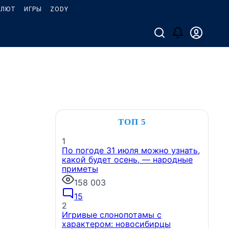
АЛЮТ
ИГРЫ
ZODY
ТОП 5
1
По погоде 31 июля можно узнать,
какой будет осень, — народные
приметы
158 003
15
2
Игривые слонопотамы с
характером: новосибирцы