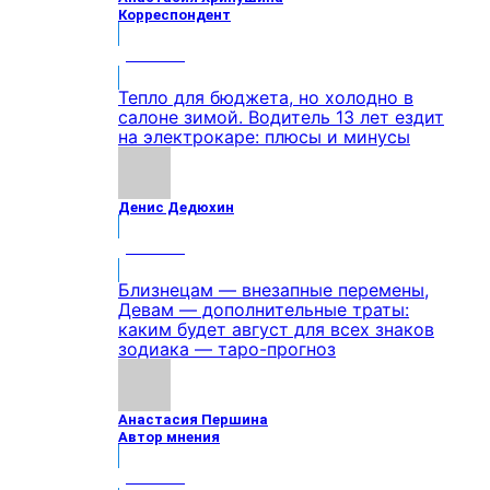
Корреспондент
МНЕНИЕ
Тепло для бюджета, но холодно в
салоне зимой. Водитель 13 лет ездит
на электрокаре: плюсы и минусы
Денис Дедюхин
МНЕНИЕ
Близнецам — внезапные перемены,
Девам — дополнительные траты:
каким будет август для всех знаков
зодиака — таро-прогноз
Анастасия Першина
Автор мнения
МНЕНИЕ