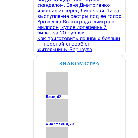
скандалом. Ваня Дмитриенко
извинился перед Линочкой Ли за
выступление сестры под ее голос
Уроженка Волгограда выиграла
миллион, купив лотерейный
билет за 20 рублей
Как приготовить ленивые беляши
— простой способ от
жительницы Барнаула
ЗНАКОМСТВА
Лена
,
42
Анастасия
,
29