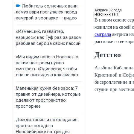
Любитель солнечных ванн:
Актрисе 32 года
лемур вари прогулялся перед
Источник:
ТНТ
камерой в зоопарке — видео
В новом сезоне се
женился на своей о
«Изменщик, газлайтер,
сыграла
актриса и
нарцисс»: как Гуф раз за разом
расскажет о ее кар
разбивал сердца своих пассий
Детство
«Мы видим нового Нолана»: с
каким настроем нужно
Альбина Кабалина 
смотреть «Одиссею», чтобы
она не выглядела как фиаско
Кристиной и Софие
бисероплетение и в
Маленькая кухня без хаоса: 7
студии при местном
правил от дизайнера, которые
сделают пространство
просторнее
Дожди, грозы и похолодание:
прогноз погоды в
Новосибирске на три дня