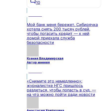
10
МНЕНИЕ
Мой банк меня бережет. Сибирячка
хотела снять 200 тысяч рублей,
чтобы погасить кредит — к ней
домой приехала служба
безопасности
Ксения Владимирская
Автор мнения
МНЕНИЕ
«Снимите это немедленно»:
журналистке НГС пришлось
раздеться, чтобы попасть в суд, —
на что можно пойти ради новости
Анастасия Хрипушина