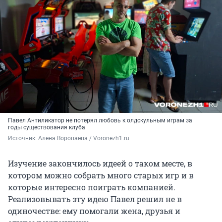
Павел Антиликатор не потерял любовь к олдскульным играм за
годы существования клуба
Источник: 
Алена Воропаева / Voronezh1.ru
Изучение закончилось идеей о таком месте, в
котором можно собрать много старых игр и в
которые интересно поиграть компанией.
Реализовывать эту идею Павел решил не в
одиночестве: ему помогали жена, друзья и