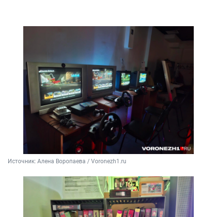
Источник: 
Алена Воропаева / Voronezh1.ru