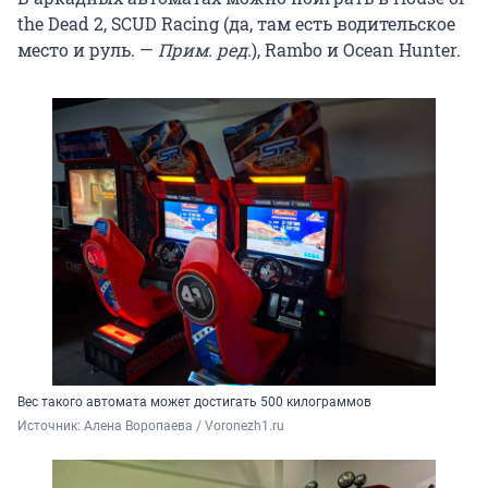
the Dead 2, SCUD Racing (да, там есть водительское
место и руль. —
Прим. ред.
), Rambo и Ocean Hunter.
Вес такого автомата может достигать 500 килограммов
Источник: 
Алена Воропаева / Voronezh1.ru