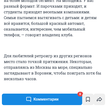
на более молодой сегмент. На молодежь. У нас
разный формат. И парочками приходят, и
студенты приходят веселыми компаниями.
Семьи пытаемся вытягивать с детьми: и детям
всё нравится, большой красный автомат,
оказывается, интереснее, чем мобильный
телефон, — говорит владелец клуба.
Для любителей ретроигр из других регионов
место стало точкой притяжения. Некоторые,
отправляясь из Москвы на море, специально
заглядывают в Воронеж, чтобы поиграть хотя бы
несколько часов.
— А другие специально приезжают, в отеле
8
останавливаются и к нам приходят на весь день.
Комментарии
Из Москвы, Питера, Саратова, Нижнего Тагила,