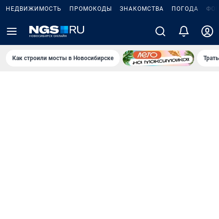
НЕДВИЖИМОСТЬ
ПРОМОКОДЫ
ЗНАКОМСТВА
ПОГОДА
ФО
Как строили мосты в Новосибирске
Траты