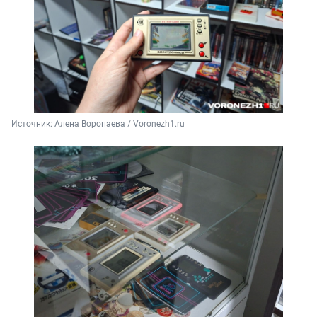
Источник: 
Алена Воропаева / Voronezh1.ru