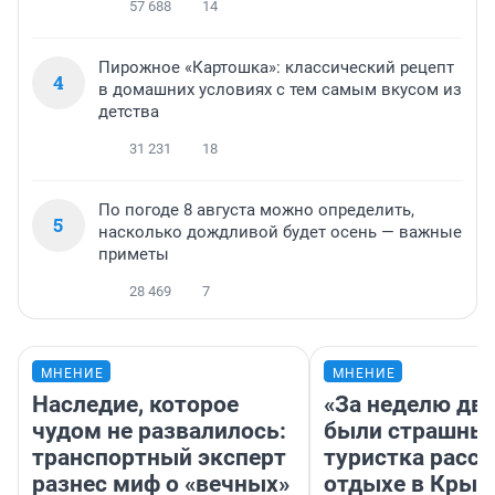
57 688
14
Пирожное «Картошка»: классический рецепт
4
в домашних условиях с тем самым вкусом из
детства
31 231
18
По погоде 8 августа можно определить,
5
насколько дождливой будет осень — важные
приметы
28 469
7
МНЕНИЕ
МНЕНИЕ
Наследие, которое
«За неделю две
чудом не развалилось:
были страшные
транспортный эксперт
туристка расск
разнес миф о «вечных»
отдыхе в Крым