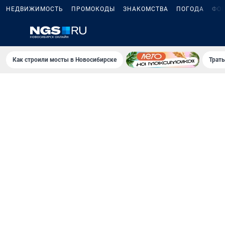
НЕДВИЖИМОСТЬ
ПРОМОКОДЫ
ЗНАКОМСТВА
ПОГОДА
ФО
Как строили мосты в Новосибирске
Траты