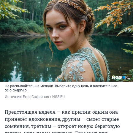
Не распыляйтесь на мелочи. Выберите одну цель и вложите в нее
всю энергию
Источник: 
Егор Сафронов / NGS.RU
Предстоящая неделя — как прилив: одним она
принесёт вдохновение, другим — смоет старые
сомнения, третьим — откроет новую береговую