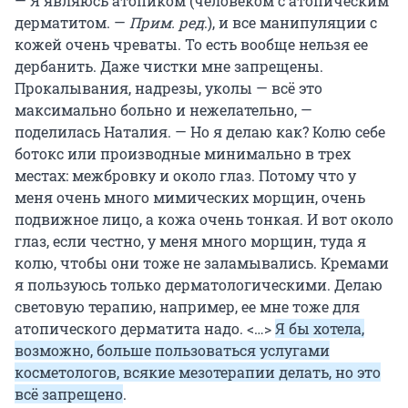
— Я являюсь атопиком (человеком с атопическим
дерматитом. —
Прим. ред
.), и все манипуляции с
кожей очень чреваты. То есть вообще нельзя ее
дербанить. Даже чистки мне запрещены.
Прокалывания, надрезы, уколы — всё это
максимально больно и нежелательно, —
поделилась Наталия. — Но я делаю как? Колю себе
ботокс или производные минимально в трех
местах: межбровку и около глаз. Потому что у
меня очень много мимических морщин, очень
подвижное лицо, а кожа очень тонкая. И вот около
глаз, если честно, у меня много морщин, туда я
колю, чтобы они тоже не заламывались. Кремами
я пользуюсь только дерматологическими. Делаю
световую терапию, например, ее мне тоже для
атопического дерматита надо. <…>
Я бы хотела,
возможно, больше пользоваться услугами
косметологов, всякие мезотерапии делать, но это
всё запрещено
.