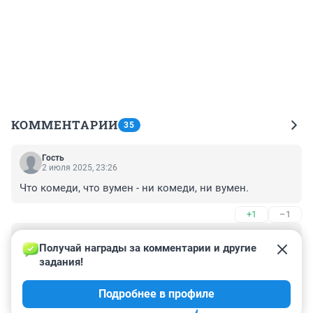
КОММЕНТАРИИ
35
Гость
2 июля 2025, 23:26
Что комеди, что вумен - ни комеди, ни вумен.
+1
–1
Гость
2 июля 2025, 22:54
Получай награды за комментарии и другие 
задания!
«Людей мало, вода прохладная, но выхода нет». 
Рассказываем, что происходит в Геленджике в разгар 
Подробнее в профиле
летнего сезона