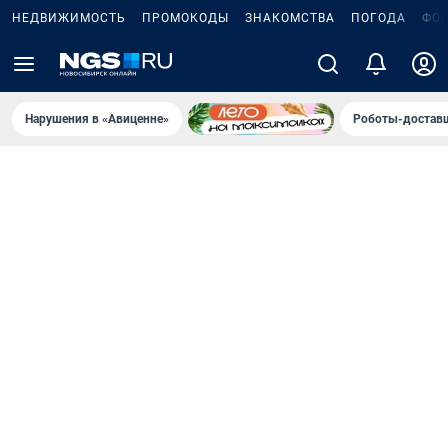
НЕДВИЖИМОСТЬ
ПРОМОКОДЫ
ЗНАКОМСТВА
ПОГОДА
ФО
Нарушения в «Авиценне»
Роботы-доставщ