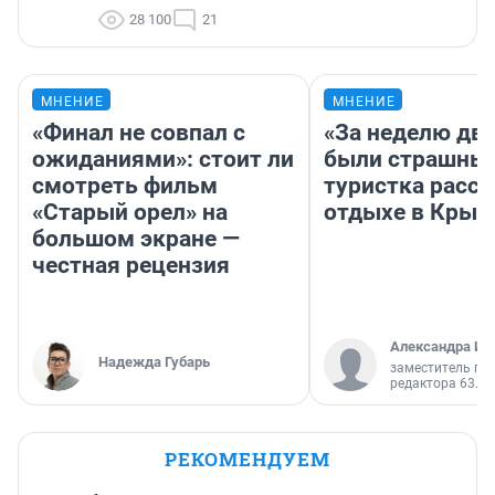
28 100
21
МНЕНИЕ
МНЕНИЕ
«Финал не совпал с
«За неделю две
ожиданиями»: стоит ли
были страшные
смотреть фильм
туристка расск
«Старый орел» на
отдыхе в Крым
большом экране —
честная рецензия
Александра Ис
Надежда Губарь
заместитель гл
редактора 63.RU
РЕКОМЕНДУЕМ