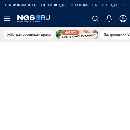
НЕДВИЖИМОСТЬ
ПРОМОКОДЫ
ЗНАКОМСТВА
ПОГОДА
ФО
Жёсткая соседская драка
Застройщики V