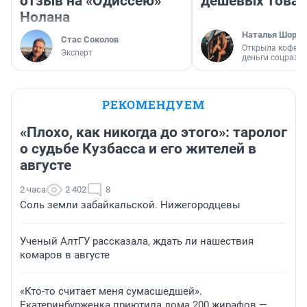
отзыв на «Одиссею»
дешевых това
Нолана
Наталья Шорох
Стас Соколов
Открыла кофейн
Эксперт
деньги соцразв
РЕКОМЕНДУЕМ
«Плохо, как никогда до этого»: таролог
о судьбе Кузбасса и его жителей в
августе
2 часа
2 402
8
Соль земли забайкальской. Нижегородцевы
Ученый АлтГУ рассказала, ждать ли нашествия
комаров в августе
«Кто-то считает меня сумасшедшей».
Екатеринбурженка приютила дома 200 жирафов —