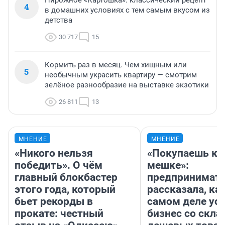
Пирожное «Картошка»: классический рецепт
4
в домашних условиях с тем самым вкусом из
детства
30 717
15
Кормить раз в месяц. Чем хищным или
5
необычным украсить квартиру — смотрим
зелёное разнообразие на выставке экзотики
26 811
13
МНЕНИЕ
МНЕНИЕ
«Никого нельзя
«Покупаешь ко
победить». О чём
мешке»:
главный блокбастер
предпринимат
этого года, который
рассказала, как
бьет рекорды в
самом деле ус
прокате: честный
бизнес со скл