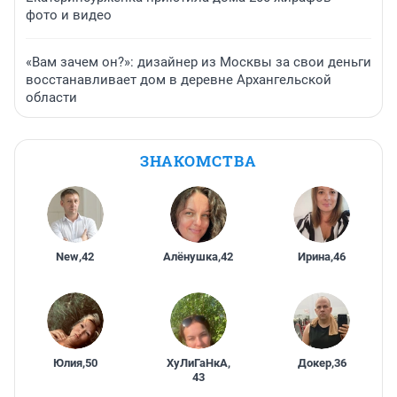
фото и видео
«Вам зачем он?»: дизайнер из Москвы за свои деньги
восстанавливает дом в деревне Архангельской
области
ЗНАКОМСТВА
New
,
42
Алёнушка
,
42
Ирина
,
46
Юлия
,
50
ХуЛиГаНкА
,
Докер
,
36
43