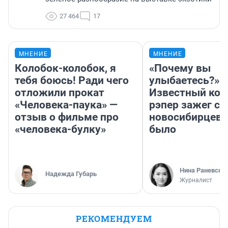
27 464
17
МНЕНИЕ
МНЕНИЕ
Колобок-колобок, я
«Почему вы
тебя боюсь! Ради чего
улыбаетесь?»
отложили прокат
Известный кор
«Человека-паука» —
рэпер зажег с 
отзыв о фильме про
новосибирцев: 
«человека-булку»
было
Нина Раневска
Надежда Губарь
Журналист
РЕКОМЕНДУЕМ