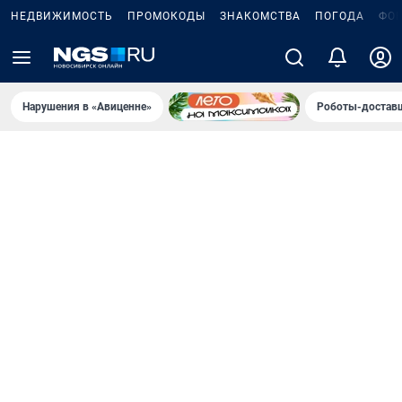
НЕДВИЖИМОСТЬ
ПРОМОКОДЫ
ЗНАКОМСТВА
ПОГОДА
ФО
Нарушения в «Авиценне»
Роботы-доставщ