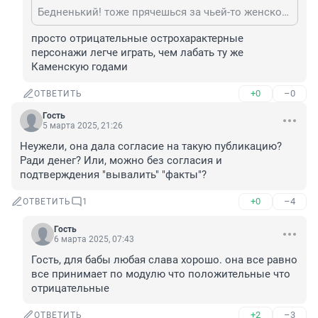
Бедненький! тоже прячешься за чьей-то женской спинкой? Но, нет полных аналогий между Леныной ролью и твоей реальностью, возьми, наконец, себя в руки.
просто отрицательные острохарактерные 
персонажи легче играть, чем лабать ту же 
Каменскую годами
+0
–0
ОТВЕТИТЬ
Гость
5 марта 2025, 21:26
Неужели, она дала согласие на такую публикацию? 
Ради денег? Или, можно без согласия и 
подтверждения "вывалить" "факты"?
+0
–4
ОТВЕТИТЬ
1
Гость
6 марта 2025, 07:43
Гость, для бабы любая слава хорошо. она все равно 
все принимает по модулю что положительные что 
отрицательные
+2
–3
ОТВЕТИТЬ