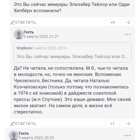
Это Вы сейчас мемуары Элизабер Тейлор или Одри 
Хепбёрн вспомнили?
+9
–2
ОТВЕТИТЬ
Гость
5 марта 2025, 21:21
Smykson
5 марта 2025, 20:31
Это Вы сейчас мемуары Элизабер Тейлор или Одри Хепбёрн вспомнили?
Да? Не читала, не сопоствляла. М.б., чьи-то читала 
в молодости, но, точно не женские. Вспоминаю 
Чуковского, Вестника. Да, читала Наталью 
Кончаловскую (только потому, что познакомилась 
в 1974 с её знакомой) в дайджесте советской 
прессы (ж-л Спутник). Это ваше дежавю. Мне своей 
жизни хватает. На самом деле, в жизни всё 
стереотипно.
+1
–3
ОТВЕТИТЬ
Гость
5 марта 2025, 20:20