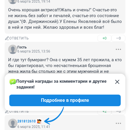
6 марта 2025, 19:14
Очень хорошая актриса!!!Жаль и очень!" Счастье-это 
не жизнь без забот и печалей, счастье-это состояние 
души."(Ф. Дзержинский).У Елены Яковлевой всё было 
в ней и при ней. Желаю здоровья и всех благ!
+0
–0
ОТВЕТИТЬ
Гость
6 марта 2025, 13:56
И где тут бумеранг? Она с мужем 35 лет прожила, а кто 
бы гарантировал, что несчастненькая брошенная 
жена жила бы столько же с этим мужчиной и не 
изменяла?

Получай награды за комментарии и другие 
Если у вас настоящая любовь, а не блажь, забейте на 
задания!
все эти бумеранги и чужое несчастье, хватайте и 
тащите себе, а не получается - бросайте. Уходят не "к", 
Подробнее в профиле
а "от", не хочет уйти "от" - не уйдет.
+2
–0
ОТВЕТИТЬ
281812610
6 марта 2025, 11:41