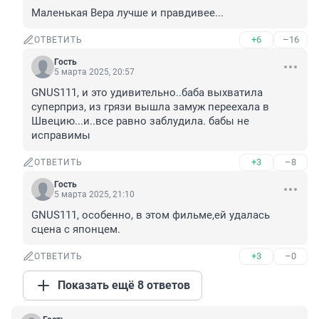
Маленькая Вера лучше и правдивее...
+6
–16
ОТВЕТИТЬ
Гость
5 марта 2025, 20:57
GNUS111, и это удивительно..баба выхватила 
суперприз, из грязи вышла замуж переехала в 
Швецию...и..все равно заблудила. бабы не 
исправимы
+3
–8
ОТВЕТИТЬ
Гость
5 марта 2025, 21:10
GNUS111, особенно, в этом фильме,ей удалась 
сцена с японцем.
+3
–0
ОТВЕТИТЬ
Показать ещё 8 ответов