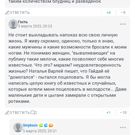
таким количеством блудниц и разведенок
+4
–9
ОТВЕТИТЬ
Гость
5 марта 2025, 20:23
Не стоит выкладывать напоказ всю свою личную 
жизнь. Я живу скромно, одиноко, только я знаю, 
какие мужчины и какие возможности бросали к моим 
ногам. Не понимаю женщин, "вываливающих" на 
публику такие мелочи, какие позволяют себе многие 
известные. Что это? маразм? неудовлетворенность 
жизнью? Наталья Варлей пишет, что Гайдай её 
"домогался" - пытался поцеловать. Я бы могла 
написать целую книгу об известных и случайных, 
которые хотели меня поцеловать в молодости... Даже 
маленькие дети и цыгане замирали с открытыми 
ротиками.
+1
–10
ОТВЕТИТЬ
2
Smykson
5 марта 2025, 20:31