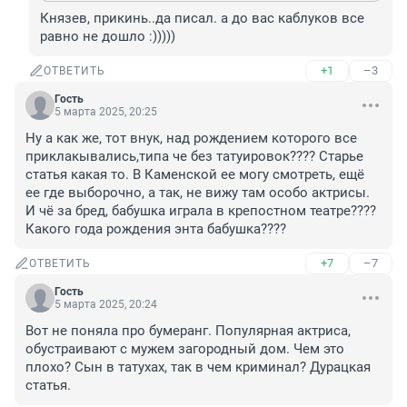
Князев, прикинь..да писал. а до вас каблуков все 
равно не дошло :)))))
+1
–3
ОТВЕТИТЬ
Гость
5 марта 2025, 20:25
Ну а как же, тот внук, над рождением которого все 
приклакывались,типа че без татуировок???? Старье 
статья какая то. В Каменской ее могу смотреть, ещё 
ее где выборочно, а так, не вижу там особо актрисы. 
И чё за бред, бабушка играла в крепостном театре???? 
Какого года рождения энта бабушка????
+7
–7
ОТВЕТИТЬ
Гость
5 марта 2025, 20:24
Вот не поняла про бумеранг. Популярная актриса, 
обустраивают с мужем загородный дом. Чем это 
плохо? Сын в татухах, так в чем криминал? Дурацкая 
статья.