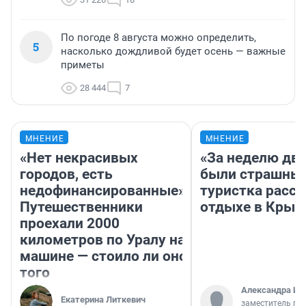
По погоде 8 августа можно определить,
5
насколько дождливой будет осень — важные
приметы
28 444
7
МНЕНИЕ
МНЕНИЕ
«Нет некрасивых
«За неделю две
городов, есть
были страшные
недофинансированные».
туристка расск
Путешественники
отдыхе в Крым
проехали 2000
километров по Уралу на
машине — стоило ли оно
того
Александра Ис
Екатерина Литкевич
заместитель гл