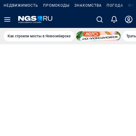
НЕДВИЖИМОСТЬ
ПРОМОКОДЫ
ЗНАКОМСТВА
ПОГОДА
ФО
Как строили мосты в Новосибирске
Траты