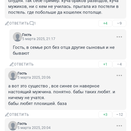
блудня. так себе пример. куча браков разводов, куча 
мужиков, ни с кем не училась. прыгала из постели в 
постель. где побольше да кошелек потолще.
+4
–9
ОТВЕТИТЬ
1
Гость
5 марта 2025, 21:17
Гость, в семье рсп без отца другие сыновья и не 
бывают
+1
–4
ОТВЕТИТЬ
Гость
5 марта 2025, 20:06
а вот это существо , все синее он наверное 
настоящий мужчина. понятно. бабы таких любят. и 
ничему не учатся.

бабы любят плохишей. база
+3
–12
ОТВЕТИТЬ
Гость
5 марта 2025, 20:04