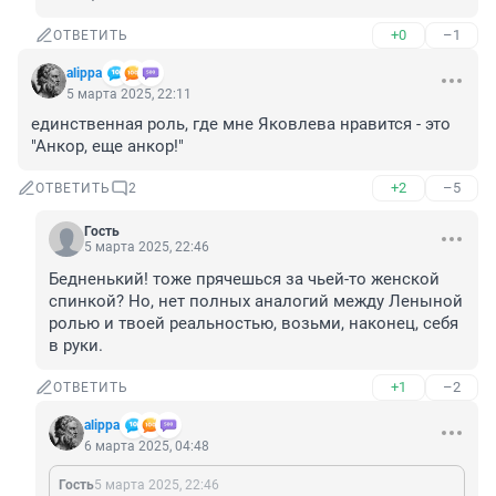
+0
–1
ОТВЕТИТЬ
alippa
5 марта 2025, 22:11
единственная роль, где мне Яковлева нравится - это 

"Анкор, еще анкор!"
+2
–5
ОТВЕТИТЬ
2
Гость
5 марта 2025, 22:46
Бедненький! тоже прячешься за чьей-то женской 
спинкой? Но, нет полных аналогий между Леныной 
ролью и твоей реальностью, возьми, наконец, себя 
в руки.
+1
–2
ОТВЕТИТЬ
alippa
6 марта 2025, 04:48
Гость
5 марта 2025, 22:46