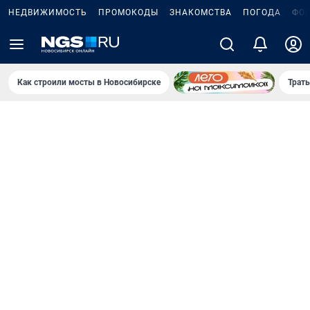
НЕДВИЖИМОСТЬ
ПРОМОКОДЫ
ЗНАКОМСТВА
ПОГОДА
ФО
Как строили мосты в Новосибирске
Траты