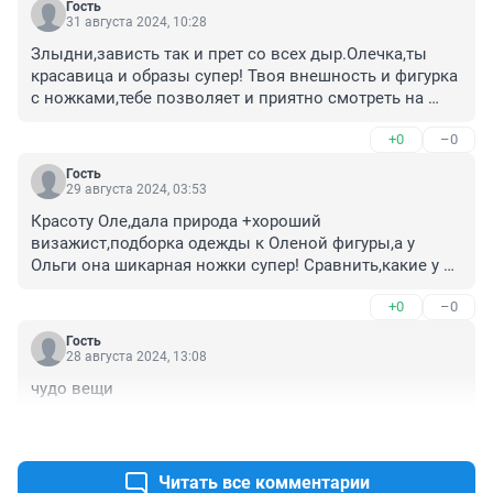
Гость
31 августа 2024, 10:28
Злыдни,зависть так и прет со всех дыр.Олечка,ты 
красавица и образы супер! Твоя внешность и фигурка 
с ножками,тебе позволяет и приятно смотреть на 
тебя! Многие хотели-бы иметь то, что тебе природа 
+0
–0
дала.Красавица,здоровья тебе и творческих успехов!!!
Гость
29 августа 2024, 03:53
Красоту Оле,дала природа +хороший 
визажист,подборка одежды к Оленой фигуры,а у 
Ольги она шикарная ножки супер! Сравнить,какие у 
Оли или у долиной,кока,да список 
+0
–0
огромный.Олечка,красотка с шикарными ногами!!!
Гость
28 августа 2024, 13:08
чудо вещи
+0
–0
Читать все комментарии