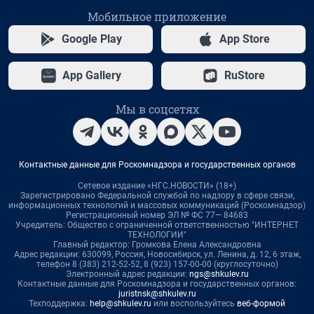
Мобильное приложение
Google Play
App Store
App Gallery
RuStore
Мы в соцсетях
Контактные данные для Роскомнадзора и государственных органов
Сетевое издание «НГС.НОВОСТИ» (18+)
Зарегистрировано Федеральной службой по надзору в сфере связи,
информационных технологий и массовых коммуникаций (Роскомнадзор)
Регистрационный номер ЭЛ № ФС 77— 84683
Учредитель: Общество с ограниченной ответственностью "ИНТЕРНЕТ
ТЕХНОЛОГИИ"
Главный редактор: Громкова Елена Александровна
Адрес редакции: 630099, Россия, Новосибирск, ул. Ленина, д. 12, 6 этаж,
телефон 8 (383) 212-52-52, 8 (923) 157-00-00 (круглосуточно)
Электронный адрес редакции:
ngs@shkulev.ru
Контактные данные для Роскомнадзора и государственных органов:
juristnsk@shkulev.ru
Техподдержка:
help@shkulev.ru
или воспользуйтесь
веб-формой