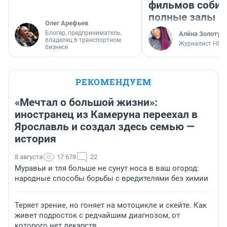
фильмов соби
полные залы
Олег Арефьев
Блогер, предприниматель,
Алёна Золотух
владелец в транспортном
Журналист НГС
бизнесе
РЕКОМЕНДУЕМ
«Мечтал о большой жизни»:
иностранец из Камеруна переехал в
Ярославль и создал здесь семью —
история
8 августа
17 678
22
Муравьи и тля больше не сунут носа в ваш огород:
народные способы борьбы с вредителями без химии
Теряет зрение, но гоняет на мотоцикле и скейте. Как
живет подросток с редчайшим диагнозом, от
которого нет лекарств