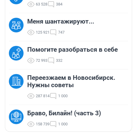
63 528
384
Меня шантажируют...
125 921
747
Помогите разобраться в себе
72 993
332
Переезжаем в Новосибирск.
Нужны советы
287 814
1 000
Браво, Билайн! (часть 3)
158 739
1 000