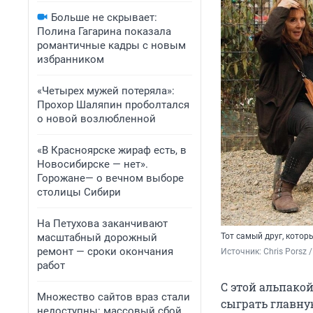
Больше не скрывает:
Полина Гагарина показала
романтичные кадры с новым
избранником
«Четырех мужей потеряла»:
Прохор Шаляпин проболтался
о новой возлюбленной
«В Красноярске жираф есть, в
Новосибирске — нет».
Горожане— о вечном выборе
столицы Сибири
На Петухова заканчивают
масштабный дорожный
Тот самый друг, котор
ремонт — сроки окончания
Источник: 
Chris Porsz
работ
С этой альпако
Множество сайтов враз стали
сыграть главну
недоступны: массовый сбой