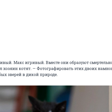
чивый. Макс игривый. Вместе они образуют смертель
ал хозяин котят. — Фотографировать этих двоих намно
бых зверей в дикой природе.