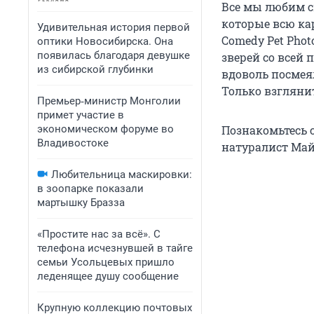
Все мы любим с
которые всю ка
Удивительная история первой
Comedy Pet Pho
оптики Новосибирска. Она
появилась благодаря девушке
зверей со всей 
из сибирской глубинки
вдоволь посмея
Только взглянит
Премьер‑министр Монголии
примет участие в
экономическом форуме во
Познакомьтесь 
Владивостоке
натуралист Май
Любительница маскировки:
в зоопарке показали
мартышку Бразза
«Простите нас за всё». С
телефона исчезнувшей в тайге
семьи Усольцевых пришло
леденящее душу сообщение
Крупную коллекцию почтовых