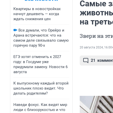
Самые з
Квартиры в новостройках
животны
начнут дешеветь — когда
ждать снижения цен
на трет
Все думали, что Орейро и
Звери на эт
Арана встречаются: что на
самом деле связывало самую
горячую пару 90-х
20 августа 2024, 16:00
ЕГЭ хотят отменить к 2027
21
коммен
году: в Госдуме уже
придумали замену. Новости 6
августа
К выпускному каждый второй
школьник плохо видит. Что
делать родителям?
Наведи фокус. Как видят мир
люди с близорукостью и что