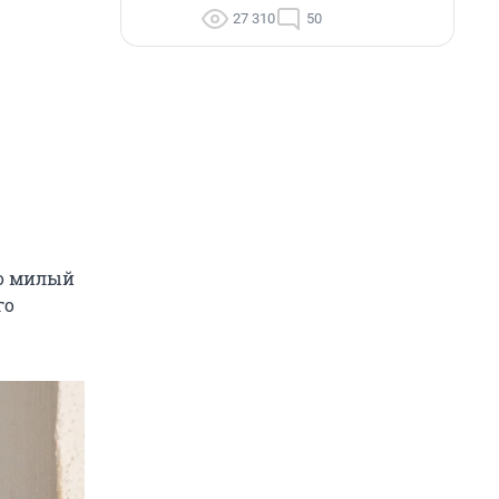
27 310
50
но милый
го