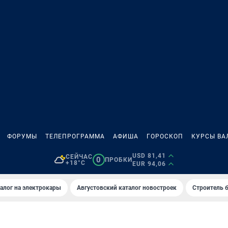
ФОРУМЫ
ТЕЛЕПРОГРАММА
АФИША
ГОРОСКОП
КУРСЫ ВА
USD 81,41
СЕЙЧАС
0
ПРОБКИ
+18°C
EUR 94,06
алог на электрокары
Августовский каталог новостроек
Строитель б