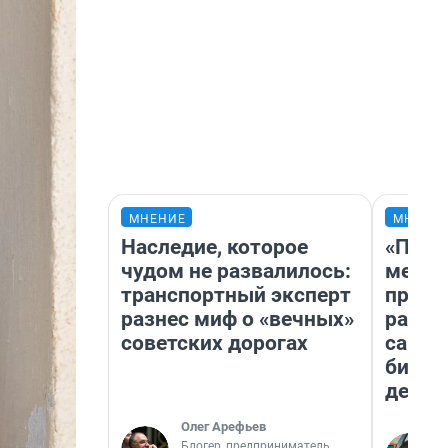
МНЕНИЕ
МНЕНИ
Наследие, которое
«Поку
чудом не развалилось:
мешке
транспортный эксперт
предп
разнес миф о «вечных»
расска
советских дорогах
самом
бизне
дешев
Олег Арефьев
Блогер, предприниматель,