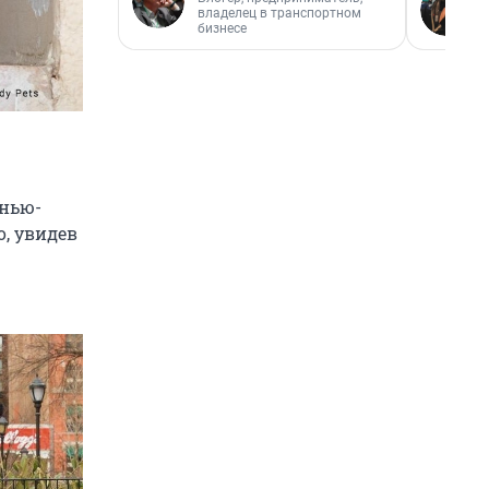
владелец в транспортном
бизнесе
 нью-
, увидев