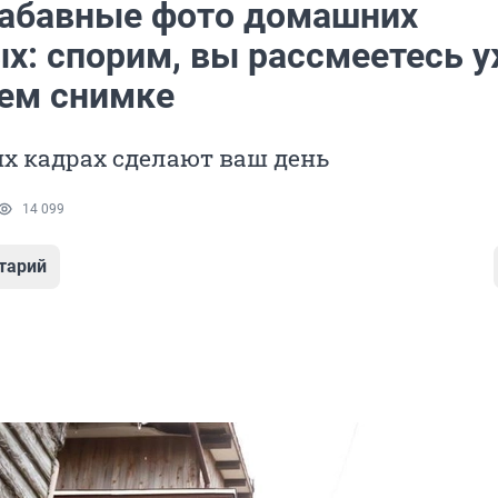
абавные фото домашних
х: спорим, вы рассмеетесь 
ьем снимке
их кадрах сделают ваш день
14 099
тарий