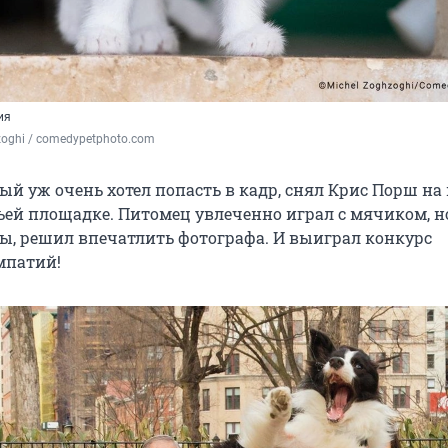
ия
zoghi / comedypetphoto.com
рый уж очень хотел попасть в кадр, снял Крис Порш на
ьей площадке. Питомец увлеченно играл с мячиком, но
ы, решил впечатлить фотографа. И выиграл конкурс
мпатий!