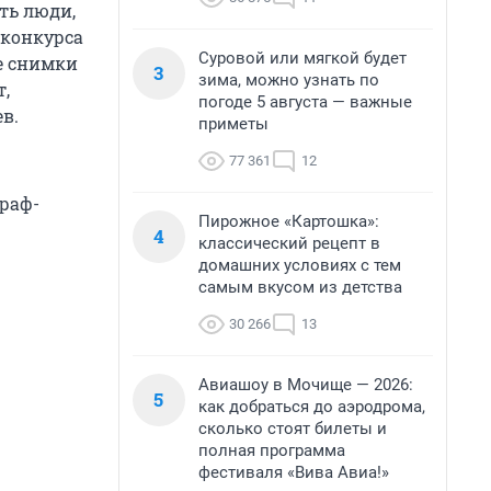
ть люди,
 конкурса
Суровой или мягкой будет
е снимки
3
зима, можно узнать по
т,
погоде 5 августа — важные
в.
приметы
77 361
12
раф-
Пирожное «Картошка»:
4
классический рецепт в
домашних условиях с тем
самым вкусом из детства
30 266
13
Авиашоу в Мочище — 2026:
5
как добраться до аэродрома,
сколько стоят билеты и
полная программа
фестиваля «Вива Авиа!»