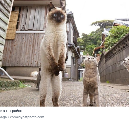
е в тот район
inaga / comedypetphoto.com