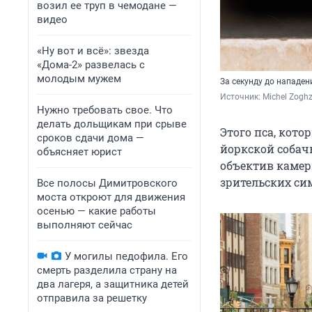
возил ее труп в чемодане —
видео
«Ну вот и всё»: звезда
«Дома-2» развелась с
молодым мужем
За секунду до нападен
Источник: 
Michel Zogh
Нужно требовать свое. Что
делать дольщикам при срыве
Этого пса, кото
сроков сдачи дома —
йоркской собач
объясняет юрист
объектив камер
зрительских си
Все полосы Димитровского
моста откроют для движения
осенью — какие работы
выполняют сейчас
У могилы педофила. Его
смерть разделила страну на
два лагеря, а защитника детей
отправила за решетку