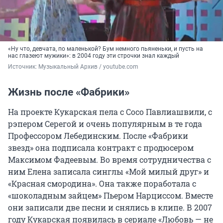
«Ну что, девчата, по маленькой? Бум немного пьяненьки, и пусть на
нас глазеют мужики»: в 2004 году эти строчки знал каждый
Источник: 
Музыкальный Архив / youtube.com
Жизнь после «Фабрики»
На проекте Кукарская пела с Сосо Павлиашвили, с
рэпером Серегой и очень популярным в те года
Профессором Лебединским. После «Фабрики
звезд» она подписала контракт с продюсером
Максимом Фадеевым. Во время сотрудничества с
ним Елена записала синглы «Мой милый друг» и
«Красная смородина». Она также поработала с
«шоколадным зайцем» Пьером Нарциссом. Вместе
они записали две песни и снялись в клипе. В 2007
году Кукарская появилась в сериале «Любовь — не