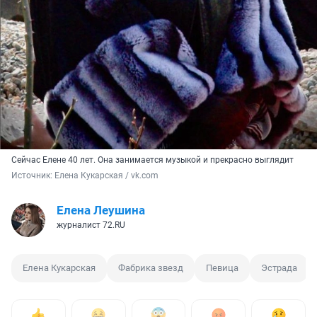
Сейчас Елене 40 лет. Она занимается музыкой и прекрасно выглядит
Источник: 
Елена Кукарская / vk.com
Елена Леушина
журналист 72.RU
Елена Кукарская
Фабрика звезд
Певица
Эстрада