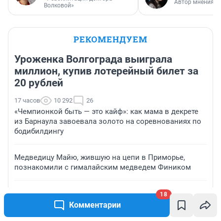
Автор мнения
Волковой»
РЕКОМЕНДУЕМ
Уроженка Волгограда выиграла
миллион, купив лотерейный билет за
20 рублей
17 часов
10 292
26
«Чемпионкой быть — это кайф»: как мама в декрете
из Барнаула завоевала золото на соревнованиях по
бодибилдингу
Медведицу Майю, жившую на цепи в Приморье,
познакомили с гималайским медведем Фиником
Ковидные тайны из дневников Фаучи
18
Комментарии
Может столкнуться каждый. Как бороться с