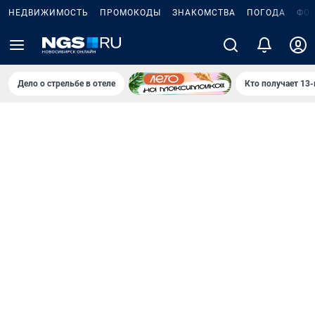
НЕДВИЖИМОСТЬ
ПРОМОКОДЫ
ЗНАКОМСТВА
ПОГОДА
ФО
Дело о стрельбе в отеле
Кто получает 13-